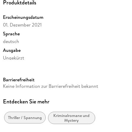
Produktdetails
Erscheinungsdatum
01. Dezember 2021
Sprache
deutsch
Ausgabe
Ungekürzt
Dateigröße
392,41 MB
Barrierefreiheit
Laufzeit
Keine Information zur Barrierefreiheit bekannt
514 Minuten
Reihe
Entdecken Sie mehr
Zons-Thriller, 9
Kriminalromane und
Autor/Autorin
Thriller / Spannung
Mystery
Catherine Shepherd