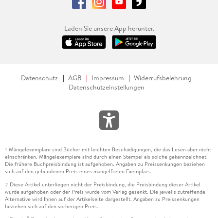
Laden Sie unsere App herunter.
Datenschutz
AGB
Impressum
Widerrufsbelehrung
Datenschutzeinstellungen
Mängelexemplare sind Bücher mit leichten Beschädigungen, die das Lesen aber nicht
1
einschränken. Mängelexemplare sind durch einen Stempel als solche gekennzeichnet.
Die frühere Buchpreisbindung ist aufgehoben. Angaben zu Preissenkungen beziehen
sich auf den gebundenen Preis eines mangelfreien Exemplars.
Diese Artikel unterliegen nicht der Preisbindung, die Preisbindung dieser Artikel
2
wurde aufgehoben oder der Preis wurde vom Verlag gesenkt. Die jeweils zutreffende
Alternative wird Ihnen auf der Artikelseite dargestellt. Angaben zu Preissenkungen
beziehen sich auf den vorherigen Preis.