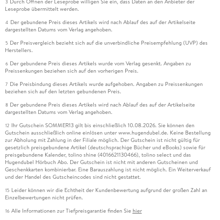
Durch Öffnen der Leseprobe willigen Sie ein, dass Daten an den Anbieter der
3
Leseprobe übermittelt werden.
Der gebundene Preis dieses Artikels wird nach Ablauf des auf der Artikelseite
4
dargestellten Datums vom Verlag angehoben.
Der Preisvergleich bezieht sich auf die unverbindliche Preisempfehlung (UVP) des
5
Herstellers.
Der gebundene Preis dieses Artikels wurde vom Verlag gesenkt. Angaben zu
6
Preissenkungen beziehen sich auf den vorherigen Preis.
Die Preisbindung dieses Artikels wurde aufgehoben. Angaben zu Preissenkungen
7
beziehen sich auf den letzten gebundenen Preis.
Der gebundene Preis dieses Artikels wird nach Ablauf des auf der Artikelseite
8
dargestellten Datums vom Verlag angehoben.
Ihr Gutschein SOMMER13 gilt bis einschließlich 10.08.2026. Sie können den
12
Gutschein ausschließlich online einlösen unter www.hugendubel.de. Keine Bestellung
zur Abholung mit Zahlung in der Filiale möglich. Der Gutschein ist nicht gültig für
gesetzlich preisgebundene Artikel (deutschsprachige Bücher und eBooks) sowie für
preisgebundene Kalender, tolino shine (4016621130466), tolino select und das
Hugendubel Hörbuch Abo. Der Gutschein ist nicht mit anderen Gutscheinen und
Geschenkkarten kombinierbar. Eine Barauszahlung ist nicht möglich. Ein Weiterverkauf
und der Handel des Gutscheincodes sind nicht gestattet.
Leider können wir die Echtheit der Kundenbewertung aufgrund der großen Zahl an
15
Einzelbewertungen nicht prüfen.
Alle Informationen zur Tiefpreisgarantie finden Sie
hier
16