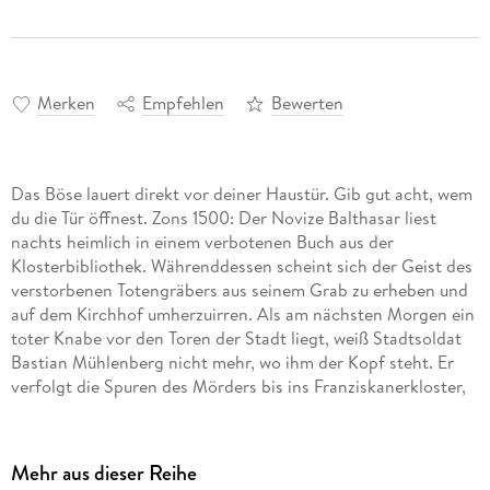
Merken
Empfehlen
Bewerten
Das Böse lauert direkt vor deiner Haustür. Gib gut acht, wem
du die Tür öffnest. Zons 1500: Der Novize Balthasar liest
nachts heimlich in einem verbotenen Buch aus der
Klosterbibliothek. Währenddessen scheint sich der Geist des
verstorbenen Totengräbers aus seinem Grab zu erheben und
auf dem Kirchhof umherzuirren. Als am nächsten Morgen ein
toter Knabe vor den Toren der Stadt liegt, weiß Stadtsoldat
Bastian Mühlenberg nicht mehr, wo ihm der Kopf steht. Er
verfolgt die Spuren des Mörders bis ins Franziskanerkloster,
aber die Mönche schweigen sich aus. Dann wird ein weiterer
Knabe ermordet, und Bastian entdeckt eine geheime Kammer
sowie ein Buch, das ihn zum Täter führt. Doch er hat keine
Mehr aus dieser Reihe
Idee, wie er das Böse aufhalten soll. Gegenwart: Kommissar