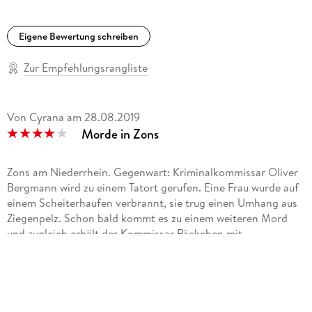
Eigene Bewertung schreiben
Zur Empfehlungsrangliste
Von Cyrana
am
28.08.2019
Morde in Zons
Zons am Niederrhein. Gegenwart: Kriminalkommissar Oliver
Bergmann wird zu einem Tatort gerufen. Eine Frau wurde auf
einem Scheiterhaufen verbrannt, sie trug einen Umhang aus
Ziegenpelz. Schon bald kommt es zu einem weiteren Mord
und zugleich erhält der Kommissar Päckchen mit
Sexspielzeug. Hat die Satanistengruppe damit zu tun, zu der
das erste Opfer gehörte? Verdächtig machen sie sich auf
jeden Fall.
Vergangenheit: Vor 500 Jahren hat Bastian Mühlenbeck von
der Zonser Stadtwache es mit toten Jungen zu tun, ebenfalls