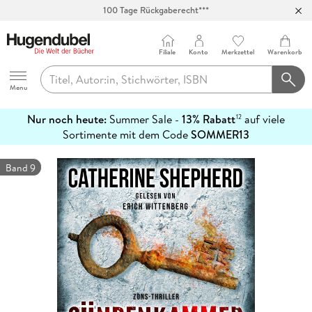
100 Tage Rückgaberecht***
Abholung in über 100 Filialen
Filiale
Konto
Merkzettel
Warenkorb
Hugendubel
Menu
Nur noch heute:
Summer Sale -
13% Rabatt
auf viele
12
mehr
Sortimente mit dem Code
SOMMER13
erfahren
Band 9