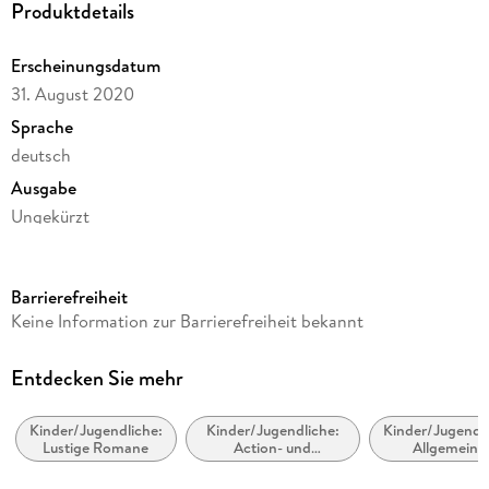
Produktdetails
Erscheinungsdatum
31. August 2020
Sprache
deutsch
Ausgabe
Ungekürzt
Dateigröße
56,46 MB
Barrierefreiheit
Laufzeit
Keine Information zur Barrierefreiheit bekannt
71 Minuten
Altersempfehlung
Entdecken Sie mehr
von 6 bis 8 Jahren
Kinder/Jugendliche:
Kinder/Jugendliche:
Kinder/Jugendli
Reihe
Lustige Romane
Action- und
Allgemeine
Kurt, Einhorn wider Willen, 1
Abenteuergeschichten
Interessen:
Einhörner