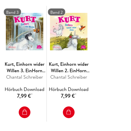
Band 3
Band 2
Kurt, Einhorn wider
Kurt, Einhorn wider
Willen 3. EinHorn
Willen 2. EinHorn
Chantal Schreiber
eine Mission
kommt selten allein
Chantal Schreiber
Hörbuch Download
Hörbuch Download
7,99 €
7,99 €
*
*