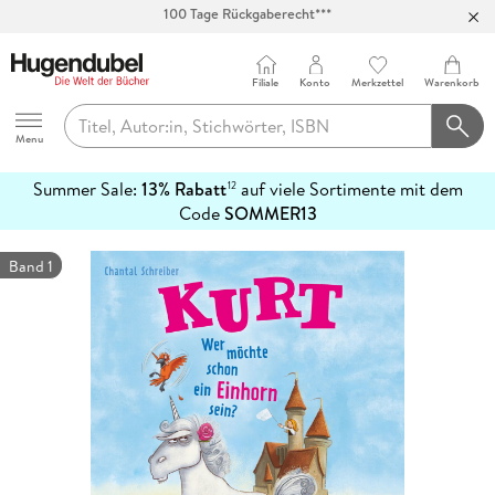
Abholung in über 100 Filialen
Filiale
Konto
Merkzettel
Warenkorb
Hugendubel
Menu
Summer Sale:
13% Rabatt
auf viele Sortimente mit dem
12
mehr
Code
SOMMER13
erfahren
Band 1