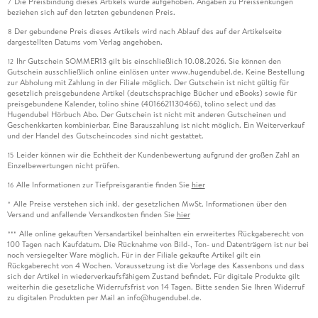
Die Preisbindung dieses Artikels wurde aufgehoben. Angaben zu Preissenkungen
7
beziehen sich auf den letzten gebundenen Preis.
Der gebundene Preis dieses Artikels wird nach Ablauf des auf der Artikelseite
8
dargestellten Datums vom Verlag angehoben.
Ihr Gutschein SOMMER13 gilt bis einschließlich 10.08.2026. Sie können den
12
Gutschein ausschließlich online einlösen unter www.hugendubel.de. Keine Bestellung
zur Abholung mit Zahlung in der Filiale möglich. Der Gutschein ist nicht gültig für
gesetzlich preisgebundene Artikel (deutschsprachige Bücher und eBooks) sowie für
preisgebundene Kalender, tolino shine (4016621130466), tolino select und das
Hugendubel Hörbuch Abo. Der Gutschein ist nicht mit anderen Gutscheinen und
Geschenkkarten kombinierbar. Eine Barauszahlung ist nicht möglich. Ein Weiterverkauf
und der Handel des Gutscheincodes sind nicht gestattet.
Leider können wir die Echtheit der Kundenbewertung aufgrund der großen Zahl an
15
Einzelbewertungen nicht prüfen.
Alle Informationen zur Tiefpreisgarantie finden Sie
hier
16
Alle Preise verstehen sich inkl. der gesetzlichen MwSt. Informationen über den
*
Versand und anfallende Versandkosten finden Sie
hier
Alle online gekauften Versandartikel beinhalten ein erweitertes Rückgaberecht von
***
100 Tagen nach Kaufdatum. Die Rücknahme von Bild-, Ton- und Datenträgern ist nur bei
noch versiegelter Ware möglich. Für in der Filiale gekaufte Artikel gilt ein
Rückgaberecht von 4 Wochen. Voraussetzung ist die Vorlage des Kassenbons und dass
sich der Artikel in wiederverkaufsfähigem Zustand befindet. Für digitale Produkte gilt
weiterhin die gesetzliche Widerrufsfrist von 14 Tagen. Bitte senden Sie Ihren Widerruf
zu digitalen Produkten per Mail an info@hugendubel.de.