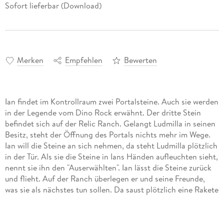
Sofort lieferbar (Download)
Merken
Empfehlen
Bewerten
Ian findet im Kontrollraum zwei Portalsteine. Auch sie werden
in der Legende vom Dino Rock erwähnt. Der dritte Stein
befindet sich auf der Relic Ranch. Gelangt Ludmilla in seinen
Besitz, steht der Öffnung des Portals nichts mehr im Wege.
Ian will die Steine an sich nehmen, da steht Ludmilla plötzlich
in der Tür. Als sie die Steine in Ians Händen aufleuchten sieht,
nennt sie ihn den "Auserwählten". Ian lässt die Steine zurück
und flieht. Auf der Ranch überlegen er und seine Freunde,
was sie als nächstes tun sollen. Da saust plötzlich eine Rakete
über den Himmel und schlägt auf dem Schrottplatz ein. Auf
einem Hügel in der Nähe stehen ein Dutzend Kampfroboter
und drohen, die Relic Ranch zu zerstören - es sei denn, Ian