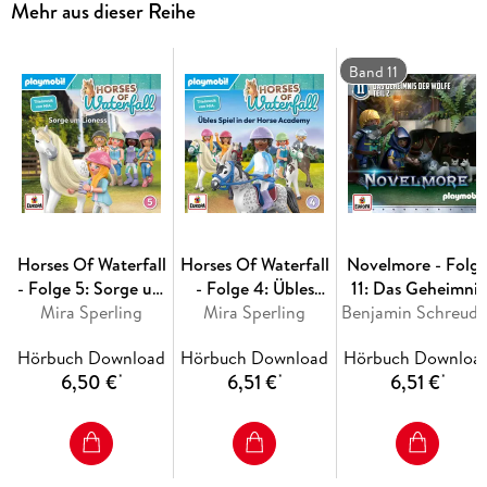
Mehr aus dieser Reihe
liefert sich Ludmilla aus. Und bringt den dritten Portalstein
mit
Band 11
Horses Of Waterfall
Horses Of Waterfall
Novelmore - Folg
- Folge 5: Sorge um
- Folge 4: Übles
11: Das Geheimnis
Mira Sperling
Lioness
Spiel in der Horse
Mira Sperling
Benjamin Schreude
der Wölfe - Teil 2
Academy
Hörbuch Download
Hörbuch Download
Hörbuch Downloa
6,50 €
6,51 €
6,51 €
*
*
*