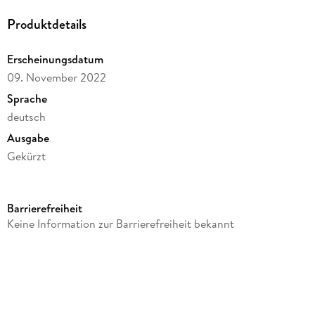
Produktdetails
Erscheinungsdatum
09. November 2022
Sprache
deutsch
Ausgabe
Gekürzt
Dateigröße
31,54 MB
Barrierefreiheit
Laufzeit
Keine Information zur Barrierefreiheit bekannt
26 Minuten
Altersempfehlung
von 4 bis 10 Jahren
Reihe
PLAYMOBIL Hörspiele, 4