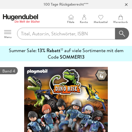
Abholung in über 100 Filialen
Filiale
Konto
Merkzettel
Warenkorb
Hugendubel
Menu
Summer Sale:
13% Rabatt
auf viele Sortimente mit dem
12
mehr
Code
SOMMER13
erfahren
Band 4