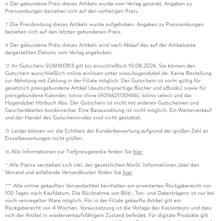
Der gebundene Preis dieses Artikels wurde vom Verlag gesenkt. Angaben zu
6
Preissenkungen beziehen sich auf den vorherigen Preis.
Die Preisbindung dieses Artikels wurde aufgehoben. Angaben zu Preissenkungen
7
beziehen sich auf den letzten gebundenen Preis.
Der gebundene Preis dieses Artikels wird nach Ablauf des auf der Artikelseite
8
dargestellten Datums vom Verlag angehoben.
Ihr Gutschein SOMMER13 gilt bis einschließlich 10.08.2026. Sie können den
12
Gutschein ausschließlich online einlösen unter www.hugendubel.de. Keine Bestellung
zur Abholung mit Zahlung in der Filiale möglich. Der Gutschein ist nicht gültig für
gesetzlich preisgebundene Artikel (deutschsprachige Bücher und eBooks) sowie für
preisgebundene Kalender, tolino shine (4016621130466), tolino select und das
Hugendubel Hörbuch Abo. Der Gutschein ist nicht mit anderen Gutscheinen und
Geschenkkarten kombinierbar. Eine Barauszahlung ist nicht möglich. Ein Weiterverkauf
und der Handel des Gutscheincodes sind nicht gestattet.
Leider können wir die Echtheit der Kundenbewertung aufgrund der großen Zahl an
15
Einzelbewertungen nicht prüfen.
Alle Informationen zur Tiefpreisgarantie finden Sie
hier
16
Alle Preise verstehen sich inkl. der gesetzlichen MwSt. Informationen über den
*
Versand und anfallende Versandkosten finden Sie
hier
Alle online gekauften Versandartikel beinhalten ein erweitertes Rückgaberecht von
***
100 Tagen nach Kaufdatum. Die Rücknahme von Bild-, Ton- und Datenträgern ist nur bei
noch versiegelter Ware möglich. Für in der Filiale gekaufte Artikel gilt ein
Rückgaberecht von 4 Wochen. Voraussetzung ist die Vorlage des Kassenbons und dass
sich der Artikel in wiederverkaufsfähigem Zustand befindet. Für digitale Produkte gilt