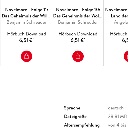
Novelmore - Folge 11:
Novelmore - Folge 10:
Novelmore 
Das Geheimnis der Wölfe
Das Geheimnis der Wölfe
Land de
Benjamin Schreuder
- Teil 2
Benjamin Schreuder
- Teil 1
Angela
Ra
Hörbuch Download
Hörbuch Download
Hörbuch
6,51 €
6,51 €
6,
*
*
Sprache
deutsch
Dateigröße
28,81 MB
Altersempfehlung
von 4 bis