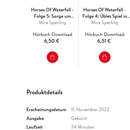
Horses Of Waterfall -
Horses Of Waterfall -
Folge 5: Sorge um
Folge 4: Übles Spiel in
Mira Sperling
Lioness
der Horse Academy
Mira Sperling
Hörbuch Download
Hörbuch Download
6,50 €
6,51 €
*
*
Produktdetails
Erscheinungsdatum
11. November 2022
Ausgabe
Gekürzt
Laufzeit
24 Minuten