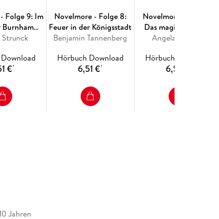
- Folge 9: Im
Novelmore - Folge 8:
Novelmore - Folge 7:
r Burnham
Feuer in der Königsstadt
Das magische Schilf
 Strunck
iders
Benjamin Tannenberg
Angela Strunck
 Download
Hörbuch Download
Hörbuch Download
51 €
6,51 €
6,51 €
*
*
*
 10 Jahren