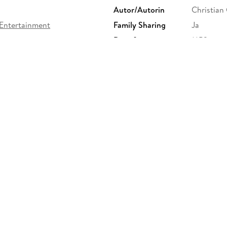
Autor/Autorin
Christian 
Entertainment
Family Sharing
Ja
Dateiformat
MP3
GTIN
40663392