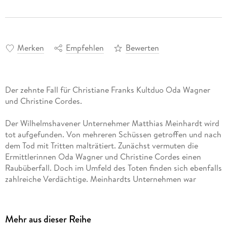
Merken
Empfehlen
Bewerten
Der zehnte Fall für Christiane Franks Kultduo Oda Wagner
und Christine Cordes.
Der Wilhelmshavener Unternehmer Matthias Meinhardt wird
tot aufgefunden. Von mehreren Schüssen getroffen und nach
dem Tod mit Tritten malträtiert. Zunächst vermuten die
Ermittlerinnen Oda Wagner und Christine Cordes einen
Raubüberfall. Doch im Umfeld des Toten finden sich ebenfalls
zahlreiche Verdächtige. Meinhardts Unternehmen war
insolvent, und auch seine schwangere Geliebte hätte ein
Motiv gehabt. Dann jedoch nimmt der Fall eine verstörende
Wendung . . .
Mehr aus dieser Reihe