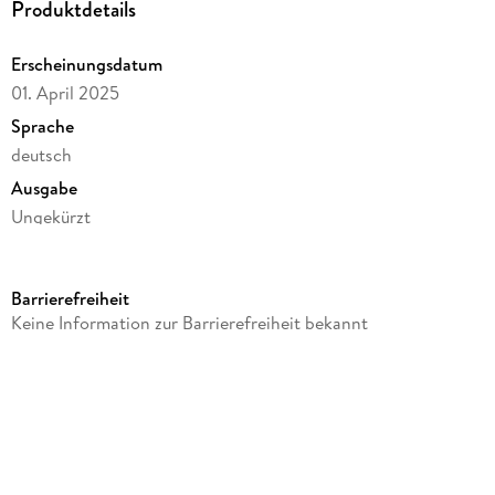
Produktdetails
Erscheinungsdatum
01. April 2025
Sprache
deutsch
Ausgabe
Ungekürzt
Dateigröße
473,89 MB
Barrierefreiheit
Laufzeit
Keine Information zur Barrierefreiheit bekannt
549 Minuten
Reihe
Oda Wagner, Christine Cordes, 9
Autor/Autorin
Christiane Franke