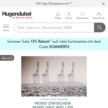
100 Tage Rückgaberecht***
Abholung in über 100 Filialen
Filiale
Konto
Merkzettel
Warenkorb
Hugendubel
Menu
Summer Sale:
13% Rabatt
auf viele Sortimente mit dem
12
mehr
Code
SOMMER13
erfahren
Band 9