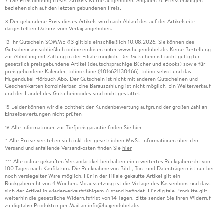
Die Preisbindung dieses Artikels wurde aufgehoben. Angaben zu Preissenkungen
7
beziehen sich auf den letzten gebundenen Preis.
Der gebundene Preis dieses Artikels wird nach Ablauf des auf der Artikelseite
8
dargestellten Datums vom Verlag angehoben.
Ihr Gutschein SOMMER13 gilt bis einschließlich 10.08.2026. Sie können den
12
Gutschein ausschließlich online einlösen unter www.hugendubel.de. Keine Bestellung
zur Abholung mit Zahlung in der Filiale möglich. Der Gutschein ist nicht gültig für
gesetzlich preisgebundene Artikel (deutschsprachige Bücher und eBooks) sowie für
preisgebundene Kalender, tolino shine (4016621130466), tolino select und das
Hugendubel Hörbuch Abo. Der Gutschein ist nicht mit anderen Gutscheinen und
Geschenkkarten kombinierbar. Eine Barauszahlung ist nicht möglich. Ein Weiterverkauf
und der Handel des Gutscheincodes sind nicht gestattet.
Leider können wir die Echtheit der Kundenbewertung aufgrund der großen Zahl an
15
Einzelbewertungen nicht prüfen.
Alle Informationen zur Tiefpreisgarantie finden Sie
hier
16
Alle Preise verstehen sich inkl. der gesetzlichen MwSt. Informationen über den
*
Versand und anfallende Versandkosten finden Sie
hier
Alle online gekauften Versandartikel beinhalten ein erweitertes Rückgaberecht von
***
100 Tagen nach Kaufdatum. Die Rücknahme von Bild-, Ton- und Datenträgern ist nur bei
noch versiegelter Ware möglich. Für in der Filiale gekaufte Artikel gilt ein
Rückgaberecht von 4 Wochen. Voraussetzung ist die Vorlage des Kassenbons und dass
sich der Artikel in wiederverkaufsfähigem Zustand befindet. Für digitale Produkte gilt
weiterhin die gesetzliche Widerrufsfrist von 14 Tagen. Bitte senden Sie Ihren Widerruf
zu digitalen Produkten per Mail an info@hugendubel.de.