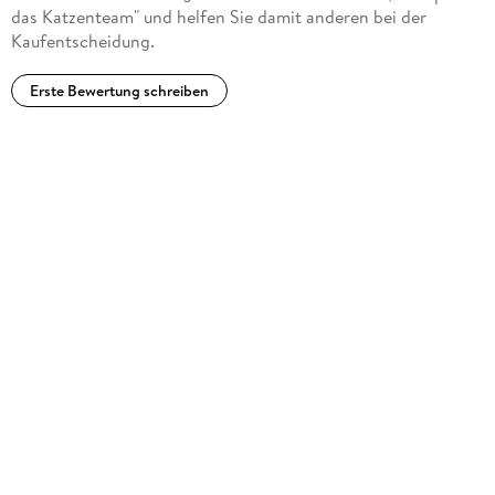
das Katzenteam" und helfen Sie damit anderen bei der
Theater-, Film- und Fernsehschauspielerin.
Kaufentscheidung.
Erste Bewertung schreiben