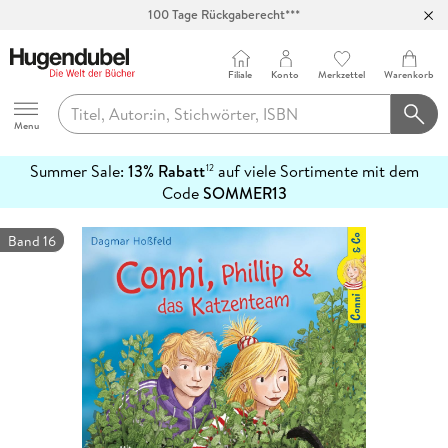
100 Tage Rückgaberecht***
Abholung in über 100 Filialen
Filiale
Konto
Merkzettel
Warenkorb
Hugendubel
Menu
Summer Sale:
13% Rabatt
auf viele Sortimente mit dem
12
mehr
Code
SOMMER13
erfahren
Band 16