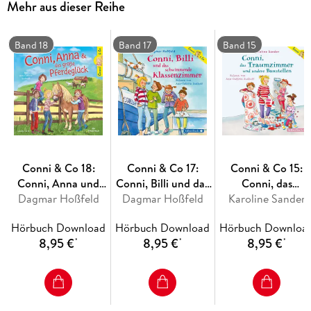
Mehr aus dieser Reihe
Band 18
Band 17
Band 15
Conni & Co 18:
Conni & Co 17:
Conni & Co 15:
Conni, Anna und
Conni, Billi und das
Conni, das
Dagmar Hoßfeld
das große
Dagmar Hoßfeld
schwimmende
Traumzimmer und
Karoline Sander
Pferdeglück
Klassenzimmer
andere Baustellen
Hörbuch Download
Hörbuch Download
Hörbuch Downloa
8,95 €
8,95 €
8,95 €
*
*
*