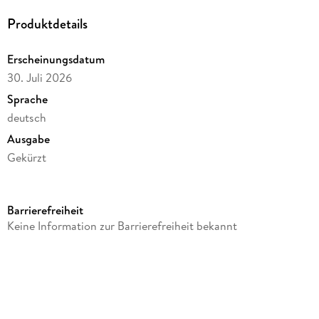
Produktdetails
Erscheinungsdatum
30. Juli 2026
Sprache
deutsch
Ausgabe
Gekürzt
Dateigröße
149,41 MB
Barrierefreiheit
Laufzeit
Keine Information zur Barrierefreiheit bekannt
169 Minuten
Altersempfehlung
ab 10 Jahre
Reihe
Conni & Co - ab 10 Jahren, 16