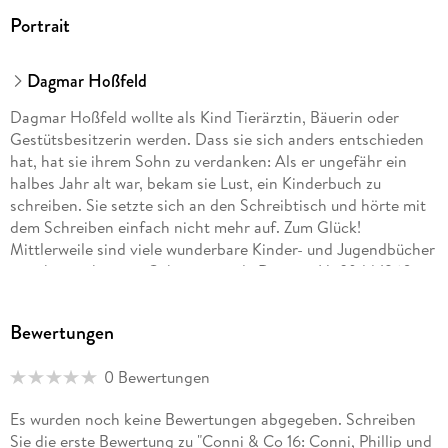
Portrait
Dagmar Hoßfeld
Dagmar Hoßfeld wollte als Kind Tierärztin, Bäuerin oder
Gestütsbesitzerin werden. Dass sie sich anders entschieden
hat, hat sie ihrem Sohn zu verdanken: Als er ungefähr ein
halbes Jahr alt war, bekam sie Lust, ein Kinderbuch zu
schreiben. Sie setzte sich an den Schreibtisch und hörte mit
dem Schreiben einfach nicht mehr auf. Zum Glück!
Mittlerweile sind viele wunderbare Kinder- und Jugendbücher
von ihr erschienen. Geboren wurde Dagmar Hoßfeld 1960 in
Kiel. Heute lebt sie in einem kleinen Dorf zwischen Ostsee
und Schlei und hat, wie sie selbst sagt, den schönsten Beruf
Bewertungen
der Welt: Autorin.
0 Bewertungen
Ann-Cathrin Sudhoff, geboren 1972 in Essen, absolvierte ihr
Schauspielstudium an der Governors Magnet School for the
Es wurden noch keine Bewertungen abgegeben. Schreiben
Arts in Norfolk, Virginia und an der Hochschule für Musik
Sie die erste Bewertung zu "Conni & Co 16: Conni, Phillip und
und Darstellende Kunst in Graz. Sie ist eine vielseitige