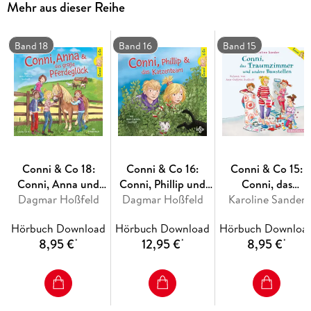
Mehr aus dieser Reihe
Band 18
Band 16
Band 15
Conni & Co 18:
Conni & Co 16:
Conni & Co 15:
Conni, Anna und
Conni, Phillip und
Conni, das
Dagmar Hoßfeld
das große
Dagmar Hoßfeld
das Katzenteam
Traumzimmer und
Karoline Sander
Pferdeglück
andere Baustellen
Hörbuch Download
Hörbuch Download
Hörbuch Downloa
8,95 €
12,95 €
8,95 €
*
*
*