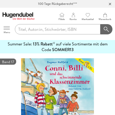
100 Tage Rückgaberecht***
Abholung in über 100 Filialen
Filiale
Konto
Merkzettel
Warenkorb
Hugendubel
Menu
Summer Sale:
13% Rabatt
auf viele Sortimente mit dem
12
mehr
Code
SOMMER13
erfahren
Band 17