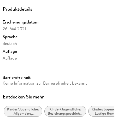
Produktdetails
Erscheinungsdatum
26. Mai 2021
Sprache
deutsch
Auflage
Auflage
Ausgabe
Gekürzt
Barrierefreiheit
Dateigröße
Keine Information zur Barrierefreiheit bekannt
155,72 MB
Laufzeit
Entdecken Sie mehr
157 Minuten
Kinder/Jugendliche:
Kinder/Jugendliche:
Kinder/Jugendli
Altersempfehlung
Allgemeine,
Beziehungsgeschichten
Lustige Roma
ab 10 Jahre