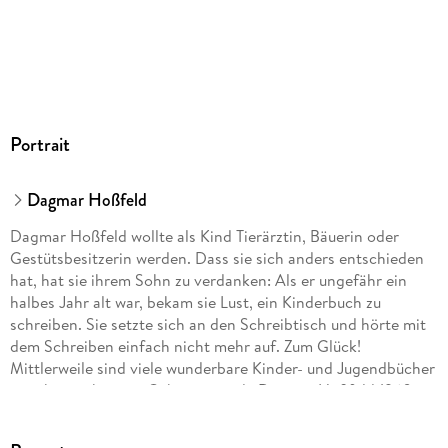
Audioinhalt
Hörbuch
GTIN
9783844926828
Portrait
Dagmar Hoßfeld
Dagmar Hoßfeld wollte als Kind Tierärztin, Bäuerin oder
Gestütsbesitzerin werden. Dass sie sich anders entschieden
hat, hat sie ihrem Sohn zu verdanken: Als er ungefähr ein
halbes Jahr alt war, bekam sie Lust, ein Kinderbuch zu
schreiben. Sie setzte sich an den Schreibtisch und hörte mit
dem Schreiben einfach nicht mehr auf. Zum Glück!
Mittlerweile sind viele wunderbare Kinder- und Jugendbücher
von ihr erschienen. Geboren wurde Dagmar Hoßfeld 1960 in
Kiel. Heute lebt sie in einem kleinen Dorf zwischen Ostsee
und Schlei und hat, wie sie selbst sagt, den schönsten Beruf