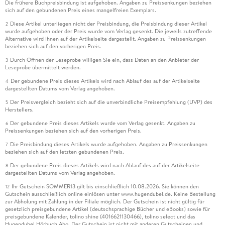
Die frühere Buchpreisbindung ist aufgehoben. Angaben zu Preissenkungen beziehen
sich auf den gebundenen Preis eines mangelfreien Exemplars.
Diese Artikel unterliegen nicht der Preisbindung, die Preisbindung dieser Artikel
2
wurde aufgehoben oder der Preis wurde vom Verlag gesenkt. Die jeweils zutreffende
Alternative wird Ihnen auf der Artikelseite dargestellt. Angaben zu Preissenkungen
beziehen sich auf den vorherigen Preis.
Durch Öffnen der Leseprobe willigen Sie ein, dass Daten an den Anbieter der
3
Leseprobe übermittelt werden.
Der gebundene Preis dieses Artikels wird nach Ablauf des auf der Artikelseite
4
dargestellten Datums vom Verlag angehoben.
Der Preisvergleich bezieht sich auf die unverbindliche Preisempfehlung (UVP) des
5
Herstellers.
Der gebundene Preis dieses Artikels wurde vom Verlag gesenkt. Angaben zu
6
Preissenkungen beziehen sich auf den vorherigen Preis.
Die Preisbindung dieses Artikels wurde aufgehoben. Angaben zu Preissenkungen
7
beziehen sich auf den letzten gebundenen Preis.
Der gebundene Preis dieses Artikels wird nach Ablauf des auf der Artikelseite
8
dargestellten Datums vom Verlag angehoben.
Ihr Gutschein SOMMER13 gilt bis einschließlich 10.08.2026. Sie können den
12
Gutschein ausschließlich online einlösen unter www.hugendubel.de. Keine Bestellung
zur Abholung mit Zahlung in der Filiale möglich. Der Gutschein ist nicht gültig für
gesetzlich preisgebundene Artikel (deutschsprachige Bücher und eBooks) sowie für
preisgebundene Kalender, tolino shine (4016621130466), tolino select und das
Hugendubel Hörbuch Abo. Der Gutschein ist nicht mit anderen Gutscheinen und