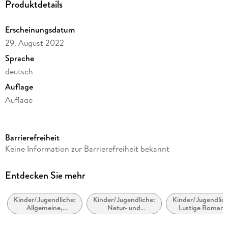
Produktdetails
Erscheinungsdatum
29. August 2022
Sprache
deutsch
Auflage
Auflage
Ausgabe
Gekürzt
Barrierefreiheit
Dateigröße
Keine Information zur Barrierefreiheit bekannt
143,06 MB
Laufzeit
Entdecken Sie mehr
165 Minuten
Kinder/Jugendliche:
Kinder/Jugendliche:
Kinder/Jugendlich
Altersempfehlung
Allgemeine,
Natur- und
Lustige Roman
ab 10 Jahre
moderne und
Tiergeschichten
zeitgenössische