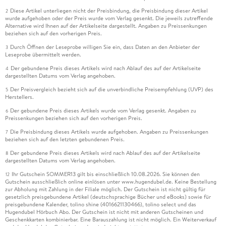
Diese Artikel unterliegen nicht der Preisbindung, die Preisbindung dieser Artikel
2
wurde aufgehoben oder der Preis wurde vom Verlag gesenkt. Die jeweils zutreffende
Alternative wird Ihnen auf der Artikelseite dargestellt. Angaben zu Preissenkungen
beziehen sich auf den vorherigen Preis.
Durch Öffnen der Leseprobe willigen Sie ein, dass Daten an den Anbieter der
3
Leseprobe übermittelt werden.
Der gebundene Preis dieses Artikels wird nach Ablauf des auf der Artikelseite
4
dargestellten Datums vom Verlag angehoben.
Der Preisvergleich bezieht sich auf die unverbindliche Preisempfehlung (UVP) des
5
Herstellers.
Der gebundene Preis dieses Artikels wurde vom Verlag gesenkt. Angaben zu
6
Preissenkungen beziehen sich auf den vorherigen Preis.
Die Preisbindung dieses Artikels wurde aufgehoben. Angaben zu Preissenkungen
7
beziehen sich auf den letzten gebundenen Preis.
Der gebundene Preis dieses Artikels wird nach Ablauf des auf der Artikelseite
8
dargestellten Datums vom Verlag angehoben.
Ihr Gutschein SOMMER13 gilt bis einschließlich 10.08.2026. Sie können den
12
Gutschein ausschließlich online einlösen unter www.hugendubel.de. Keine Bestellung
zur Abholung mit Zahlung in der Filiale möglich. Der Gutschein ist nicht gültig für
gesetzlich preisgebundene Artikel (deutschsprachige Bücher und eBooks) sowie für
preisgebundene Kalender, tolino shine (4016621130466), tolino select und das
Hugendubel Hörbuch Abo. Der Gutschein ist nicht mit anderen Gutscheinen und
Geschenkkarten kombinierbar. Eine Barauszahlung ist nicht möglich. Ein Weiterverkauf