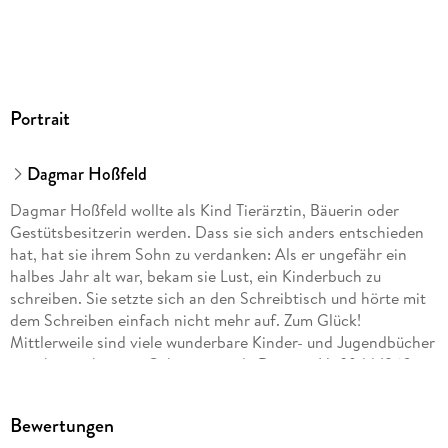
Audioinhalt
Hörbuch
GTIN
9783844931273
Portrait
Dagmar Hoßfeld
Dagmar Hoßfeld wollte als Kind Tierärztin, Bäuerin oder
Gestütsbesitzerin werden. Dass sie sich anders entschieden
hat, hat sie ihrem Sohn zu verdanken: Als er ungefähr ein
halbes Jahr alt war, bekam sie Lust, ein Kinderbuch zu
schreiben. Sie setzte sich an den Schreibtisch und hörte mit
dem Schreiben einfach nicht mehr auf. Zum Glück!
Mittlerweile sind viele wunderbare Kinder- und Jugendbücher
von ihr erschienen. Geboren wurde Dagmar Hoßfeld 1960 in
Kiel. Heute lebt sie in einem kleinen Dorf zwischen Ostsee
und Schlei und hat, wie sie selbst sagt, den schönsten Beruf
Bewertungen
der Welt: Autorin.