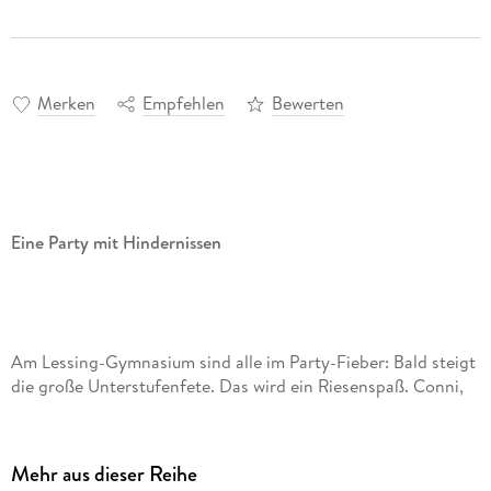
Merken
Empfehlen
Bewerten
Eine Party mit Hindernissen
Am Lessing-Gymnasium sind alle im Party-Fieber: Bald steigt
die große Unterstufenfete. Das wird ein Riesenspaß. Conni,
Anna und Billi wollen sich um die Cocktails und die Musik
kümmern. Aber Anna ist gar nicht bei der Sache. Ihr neuer
Computer scheint spannender zu sein als ihre Freundinnen.
Mehr aus dieser Reihe
Und wer ist eigentlich dieser geheimnisvolle Moonwalker, der