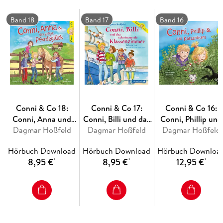
sie so beschäftigt?
Band 18
Band 17
Band 16
Conni & Co 18:
Conni & Co 17:
Conni & Co 16:
Conni, Anna und
Conni, Billi und das
Conni, Phillip und
Dagmar Hoßfeld
das große
Dagmar Hoßfeld
schwimmende
Dagmar Hoßfeld
das Katzenteam
Pferdeglück
Klassenzimmer
Hörbuch Download
Hörbuch Download
Hörbuch Downloa
8,95 €
8,95 €
12,95 €
*
*
*