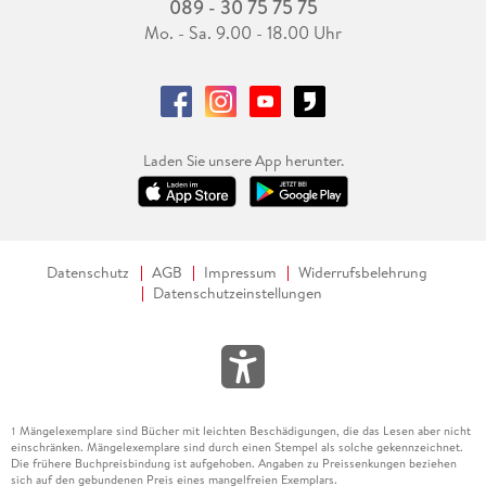
089 - 30 75 75 75
Mo. - Sa. 9.00 - 18.00 Uhr
Laden Sie unsere App herunter.
Datenschutz
AGB
Impressum
Widerrufsbelehrung
Datenschutzeinstellungen
Mängelexemplare sind Bücher mit leichten Beschädigungen, die das Lesen aber nicht
1
einschränken. Mängelexemplare sind durch einen Stempel als solche gekennzeichnet.
Die frühere Buchpreisbindung ist aufgehoben. Angaben zu Preissenkungen beziehen
sich auf den gebundenen Preis eines mangelfreien Exemplars.