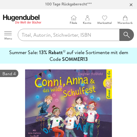
Abholung in über 100 Filialen
Filiale
Konto
Merkzettel
Warenkorb
Hugendubel
Menu
Summer Sale:
13% Rabatt
auf viele Sortimente mit dem
12
mehr
Code
SOMMER13
erfahren
Band 4