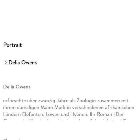
Portrait
Delia Owens
Delia Owens
erforschte über zwanzig Jahre als Zoologin zusammen mit
ihrem damaligen Mann Mark in verschiedenen afrikanischen
Ländern Elefanten, Löwen und Hyänen. Ihr Roman »Der
Gesang der Flusskrebse« ist eines der erfolgreichsten US-
amerikanischen Debüts aller Zeiten. Sie lebt auf einer Farm in
North Carolina mit Pferden, Braunbären und unzähligen