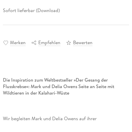
Sofort lieferbar (Download)
Merken
Empfehlen
Bewerten
Die Inspiration zum Weltbestseller »Der Gesang der
Flusskrebse«: Mark und Delia Owens Seite an Seite mit
Wildtieren in der Kalahari-Wüste
Wir begleiten Mark und Delia Owens auf ihrer
lebensgefährlichen Reise in das Herz der Kalahari-Wüste
Botswanas. Mit nicht viel mehr als einem Fernglas und zwei