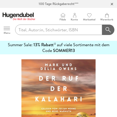
Abholung in über 100 Filialen
Filiale
Konto
Merkzettel
Warenkorb
Hugendubel
Menu
Summer Sale:
13% Rabatt
auf viele Sortimente mit dem
12
mehr
Code
SOMMER13
erfahren