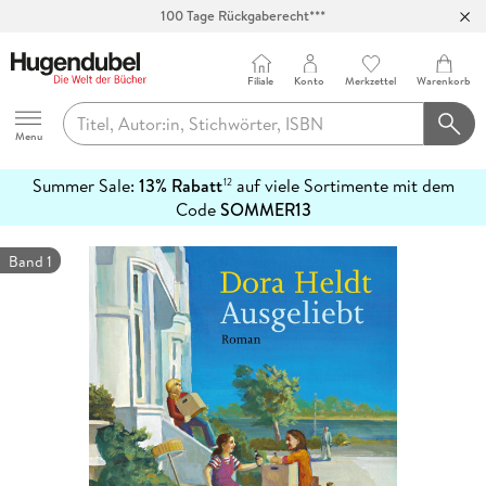
100 Tage Rückgaberecht***
Abholung in über 100 Filialen
Filiale
Konto
Merkzettel
Warenkorb
Hugendubel
Menu
Summer Sale:
13% Rabatt
auf viele Sortimente mit dem
12
mehr
Code
SOMMER13
erfahren
Band 1