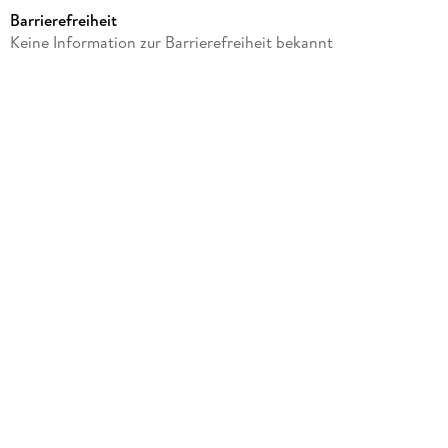
360 Minuten
Barrierefreiheit
Reihe
Keine Information zur Barrierefreiheit bekannt
Das kommt in den besten Familien vor, 1
Autor/Autorin
Dora Heldt
Sprecher/Sprecherin
Tanja Fornaro
Verlag/Hersteller
Hörbuch Hamburg
Family Sharing
Ja
Produktart
MP3 format
Dateiformat
MP3
Audioinhalt