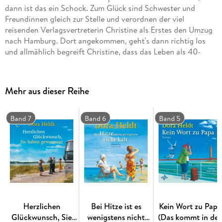
dann ist das ein Schock. Zum Glück sind Schwester und
Freundinnen gleich zur Stelle und verordnen der viel
reisenden Verlagsvertreterin Christine als Erstes den Umzug
nach Hamburg. Dort angekommen, geht's dann richtig los
und allmählich begreift Christine, dass das Leben als 40-
jährige Singlefrau gar nicht so schlecht ist!
Ein beschwingter, Mut machender Frauenroman über einen
Neuanfang, bei dem viel mehr herauskommt als nur die
Mehr aus dieser Reihe
Bewältigung einer unfreiwilligen Lebenskrise.
»Witziger Ich lass mich nicht unterkriegen -Roman, hilft
gegen Frust jeder Art. «
Band 7
Band 6
Band 5
Für Sie
»Lachtränen garantiert! «
Die Neue Frau
Herzlichen
Bei Hitze ist es
Kein Wort zu Papa
Glückwunsch, Sie
wenigstens nicht
(Das kommt in de