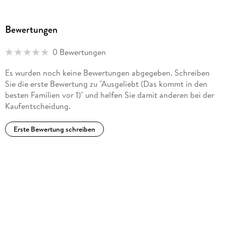
wenigstens nicht kalt« oder »Drei Frauen am See«, »Drei
Frauen, vier Leben«) begeistert sie ihre Fans mit lustig-
Bewertungen
skurrilen Sylt-Krimis (u. a. »Wir sind die Guten«), Erzählungen
und Kolumnen. Die Liebe zu ihrer norddeutschen Heimat
0 Bewertungen
ebenso wie die zu den Menschen dort fängt Dora Heldt auf
unnachahmliche Weise in all ihren Büchern ein.
Es wurden noch keine Bewertungen abgegeben. Schreiben
Sie die erste Bewertung zu "Ausgeliebt (Das kommt in den
besten Familien vor 1)" und helfen Sie damit anderen bei der
Kaufentscheidung.
Erste Bewertung schreiben