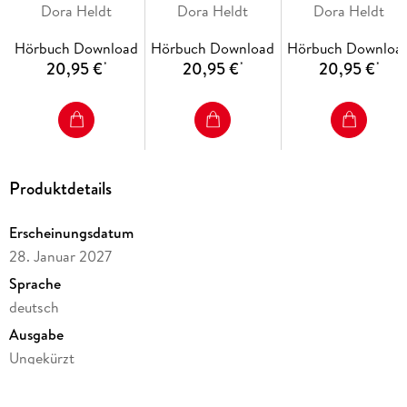
haben gewonnen!
Dora Heldt
kalt (Das kommt in
Dora Heldt
besten Familien vo
Dora Heldt
(Das kommt in den
den besten Familien
5)
Hörbuch Download
Hörbuch Download
Hörbuch Downloa
besten Familien vor
vor 6)
20,95 €
20,95 €
20,95 €
*
*
*
7)
Produktdetails
Erscheinungsdatum
28. Januar 2027
Sprache
deutsch
Ausgabe
Ungekürzt
Laufzeit