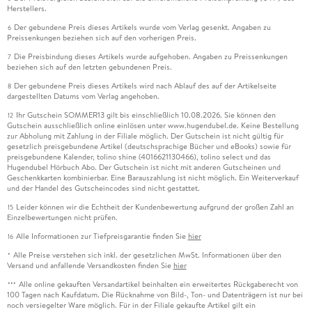
Herstellers.
Der gebundene Preis dieses Artikels wurde vom Verlag gesenkt. Angaben zu
6
Preissenkungen beziehen sich auf den vorherigen Preis.
Die Preisbindung dieses Artikels wurde aufgehoben. Angaben zu Preissenkungen
7
beziehen sich auf den letzten gebundenen Preis.
Der gebundene Preis dieses Artikels wird nach Ablauf des auf der Artikelseite
8
dargestellten Datums vom Verlag angehoben.
Ihr Gutschein SOMMER13 gilt bis einschließlich 10.08.2026. Sie können den
12
Gutschein ausschließlich online einlösen unter www.hugendubel.de. Keine Bestellung
zur Abholung mit Zahlung in der Filiale möglich. Der Gutschein ist nicht gültig für
gesetzlich preisgebundene Artikel (deutschsprachige Bücher und eBooks) sowie für
preisgebundene Kalender, tolino shine (4016621130466), tolino select und das
Hugendubel Hörbuch Abo. Der Gutschein ist nicht mit anderen Gutscheinen und
Geschenkkarten kombinierbar. Eine Barauszahlung ist nicht möglich. Ein Weiterverkauf
und der Handel des Gutscheincodes sind nicht gestattet.
Leider können wir die Echtheit der Kundenbewertung aufgrund der großen Zahl an
15
Einzelbewertungen nicht prüfen.
Alle Informationen zur Tiefpreisgarantie finden Sie
hier
16
Alle Preise verstehen sich inkl. der gesetzlichen MwSt. Informationen über den
*
Versand und anfallende Versandkosten finden Sie
hier
Alle online gekauften Versandartikel beinhalten ein erweitertes Rückgaberecht von
***
100 Tagen nach Kaufdatum. Die Rücknahme von Bild-, Ton- und Datenträgern ist nur bei
noch versiegelter Ware möglich. Für in der Filiale gekaufte Artikel gilt ein