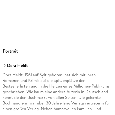
Hörbuch
GTIN
9783844947854
Portrait
Dora Heldt
Dora Heldt, 1961 auf Sylt geboren, hat sich mit ihren
Romanen und Krimis auf die Spitzenplätze der
Bestsellerlisten und in die Herzen eines Millionen-Publikums
geschrieben. Wie kaum eine andere Autorin in Deutschland
kennt sie den Buchmarkt von allen Seiten: Die gelernte
Buchhändlerin war über 30 Jahre lang Verlagsvertreterin für
einen großen Verlag. Neben humorvollen Familien- und
Frauenromanen (u. a. »Urlaub mit Papa«, »Bei Hitze ist es