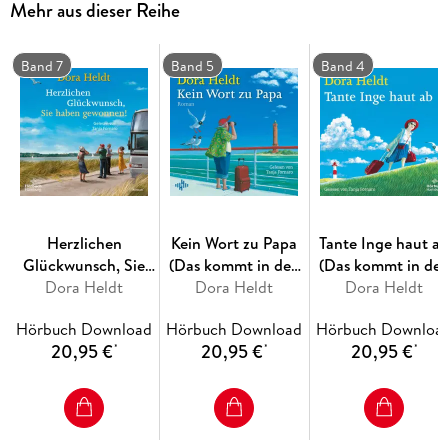
Mehr aus dieser Reihe
gemeinsam das ungeliebte Jubiläum durchstehen und dabei
ganz neue Perspektiven finden.
Band 7
Band 5
Band 4
Herzlichen
Kein Wort zu Papa
Tante Inge haut a
Glückwunsch, Sie
(Das kommt in den
(Das kommt in de
haben gewonnen!
Dora Heldt
besten Familien vor
Dora Heldt
besten Familien vo
Dora Heldt
(Das kommt in den
5)
4)
Hörbuch Download
Hörbuch Download
Hörbuch Downloa
besten Familien vor
20,95 €
20,95 €
20,95 €
*
*
*
7)