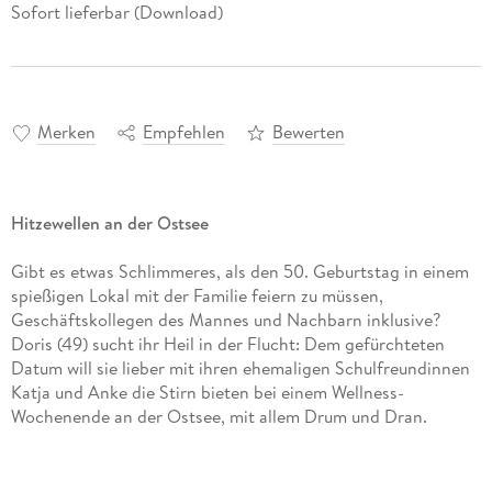
Sofort lieferbar (Download)
Merken
Empfehlen
Bewerten
Hitzewellen an der Ostsee
Gibt es etwas Schlimmeres, als den 50. Geburtstag in einem
spießigen Lokal mit der Familie feiern zu müssen,
Geschäftskollegen des Mannes und Nachbarn inklusive?
Doris (49) sucht ihr Heil in der Flucht: Dem gefürchteten
Datum will sie lieber mit ihren ehemaligen Schulfreundinnen
Katja und Anke die Stirn bieten bei einem Wellness-
Wochenende an der Ostsee, mit allem Drum und Dran.
Tanja Fornaro erzählt mit viel Wärme und Humor von drei
Freundinnen in den besten Jahren ihres Lebens, die