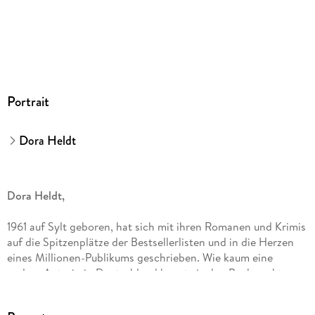
Portrait
Dora Heldt
Dora Heldt,
1961 auf Sylt geboren, hat sich mit ihren Romanen und Krimis
auf die Spitzenplätze der Bestsellerlisten und in die Herzen
eines Millionen-Publikums geschrieben. Wie kaum eine
andere Autorin in Deutschland kennt sie den Buchmarkt von
allen Seiten: Die gelernte Buchhändlerin war über 30 Jahre
lang Verlagsvertreterin für einen großen Verlag. Neben