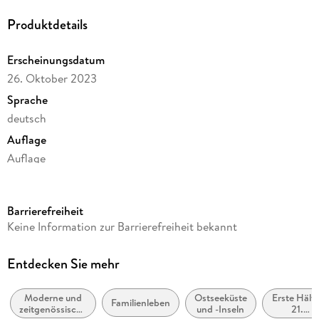
Produktdetails
Erscheinungsdatum
26. Oktober 2023
Sprache
deutsch
Auflage
Auflage
Ausgabe
Ungekürzt
Barrierefreiheit
Dateigröße
Keine Information zur Barrierefreiheit bekannt
356,75 MB
Laufzeit
Entdecken Sie mehr
485 Minuten
Moderne und
Ostseeküste
Erste Hälft
Reihe
Familienleben
zeitgenössische
und -Inseln
21.
Das kommt in den besten Familien vor, 6