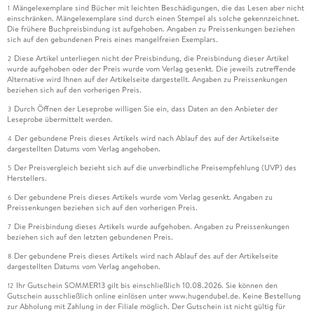
Mängelexemplare sind Bücher mit leichten Beschädigungen, die das Lesen aber nicht
1
einschränken. Mängelexemplare sind durch einen Stempel als solche gekennzeichnet.
Die frühere Buchpreisbindung ist aufgehoben. Angaben zu Preissenkungen beziehen
sich auf den gebundenen Preis eines mangelfreien Exemplars.
Diese Artikel unterliegen nicht der Preisbindung, die Preisbindung dieser Artikel
2
wurde aufgehoben oder der Preis wurde vom Verlag gesenkt. Die jeweils zutreffende
Alternative wird Ihnen auf der Artikelseite dargestellt. Angaben zu Preissenkungen
beziehen sich auf den vorherigen Preis.
Durch Öffnen der Leseprobe willigen Sie ein, dass Daten an den Anbieter der
3
Leseprobe übermittelt werden.
Der gebundene Preis dieses Artikels wird nach Ablauf des auf der Artikelseite
4
dargestellten Datums vom Verlag angehoben.
Der Preisvergleich bezieht sich auf die unverbindliche Preisempfehlung (UVP) des
5
Herstellers.
Der gebundene Preis dieses Artikels wurde vom Verlag gesenkt. Angaben zu
6
Preissenkungen beziehen sich auf den vorherigen Preis.
Die Preisbindung dieses Artikels wurde aufgehoben. Angaben zu Preissenkungen
7
beziehen sich auf den letzten gebundenen Preis.
Der gebundene Preis dieses Artikels wird nach Ablauf des auf der Artikelseite
8
dargestellten Datums vom Verlag angehoben.
Ihr Gutschein SOMMER13 gilt bis einschließlich 10.08.2026. Sie können den
12
Gutschein ausschließlich online einlösen unter www.hugendubel.de. Keine Bestellung
zur Abholung mit Zahlung in der Filiale möglich. Der Gutschein ist nicht gültig für