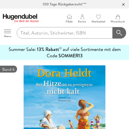
100 Tage Rückgaberecht***
Abholung in über 100 Filialen
Filiale
Konto
Merkzettel
Warenkorb
Hugendubel
Menu
Summer Sale:
13% Rabatt
auf viele Sortimente mit dem
12
mehr
Code
SOMMER13
erfahren
Band 6