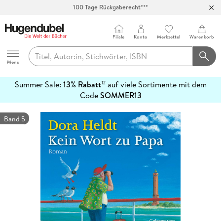
Abholung in über 100 Filialen
Filiale
Konto
Merkzettel
Warenkorb
Hugendubel
Menu
Summer Sale:
13% Rabatt
auf viele Sortimente mit dem
12
mehr
Code
SOMMER13
erfahren
Band 5