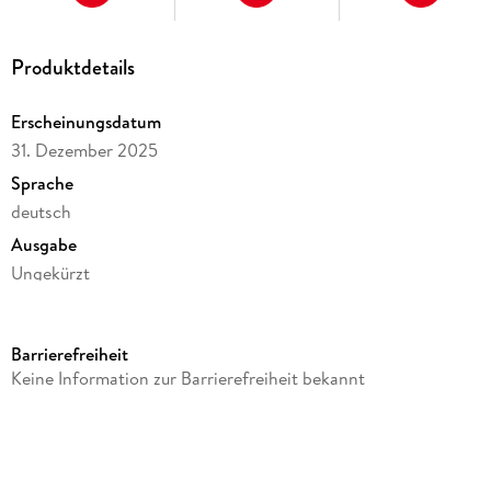
Produktdetails
Erscheinungsdatum
31. Dezember 2025
Sprache
deutsch
Ausgabe
Ungekürzt
Dateigröße
414,55 MB
Barrierefreiheit
Laufzeit
Keine Information zur Barrierefreiheit bekannt
649 Minuten
Reihe
Das kommt in den besten Familien vor, 5
Autor/Autorin