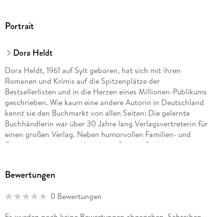
Portrait
Dora Heldt
Dora Heldt, 1961 auf Sylt geboren, hat sich mit ihren
Romanen und Krimis auf die Spitzenplätze der
Bestsellerlisten und in die Herzen eines Millionen-Publikums
geschrieben. Wie kaum eine andere Autorin in Deutschland
kennt sie den Buchmarkt von allen Seiten: Die gelernte
Buchhändlerin war über 30 Jahre lang Verlagsvertreterin für
einen großen Verlag. Neben humorvollen Familien- und
Frauenromanen (u. a. »Urlaub mit Papa«, »Bei Hitze ist es
wenigstens nicht kalt« oder »Drei Frauen am See«, »Drei
Frauen, vier Leben«) begeistert sie ihre Fans mit lustig-
Bewertungen
skurrilen Sylt-Krimis (u. a. »Wir sind die Guten«), Erzählungen
und Kolumnen. Die Liebe zu ihrer norddeutschen Heimat
0 Bewertungen
ebenso wie die zu den Menschen dort fängt Dora Heldt auf
unnachahmliche Weise in all ihren Büchern ein.
Es wurden noch keine Bewertungen abgegeben. Schreiben