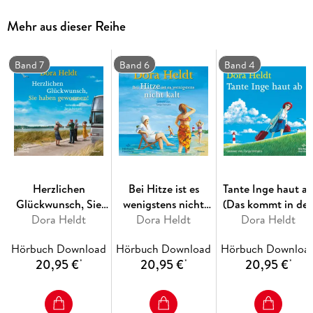
vor der Tür stehen, um ihre Töchter mit höchst eigenwilligen
Ideen zu unterstützen . . .
Mehr aus dieser Reihe
Band 7
Band 6
Band 4
Herzlichen
Bei Hitze ist es
Tante Inge haut a
Glückwunsch, Sie
wenigstens nicht
(Das kommt in de
haben gewonnen!
Dora Heldt
kalt (Das kommt in
Dora Heldt
besten Familien vo
Dora Heldt
(Das kommt in den
den besten Familien
4)
Hörbuch Download
Hörbuch Download
Hörbuch Downloa
besten Familien vor
vor 6)
20,95 €
20,95 €
20,95 €
*
*
*
7)