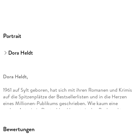
GTIN
9783844934809
Portrait
Dora Heldt
Dora Heldt,
1961 auf Sylt geboren, hat sich mit ihren Romanen und Krimis
auf die Spitzenplätze der Bestsellerlisten und in die Herzen
eines Millionen-Publikums geschrieben. Wie kaum eine
andere Autorin in Deutschland kennt sie den Buchmarkt von
allen Seiten: Die gelernte Buchhändlerin war über 30 Jahre
lang Verlagsvertreterin für einen großen Verlag. Neben
Bewertungen
humorvollen Familien- und Frauenromanen (u. a. »Urlaub mit