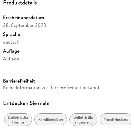
Produktdetails
Erscheinungsdatum
28. September 2023
Sprache
deutsch
Auflage
Auflage
Ausgabe
Ungekürzt
Barrierefreiheit
Dateigröße
Keine Information zur Barrierefreiheit bekannt
359,90 MB
Laufzeit
Entdecken Sie mehr
559 Minuten
Belletristik:
Belletristik:
Reihe
Familienleben
Nordfriesland
Humor
allgemein
Das kommt in den besten Familien vor, 3
und
literarisch