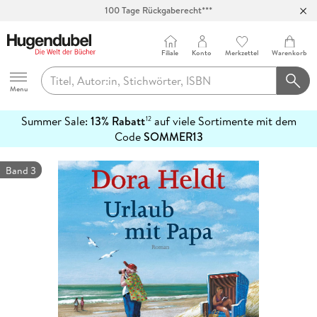
100 Tage Rückgaberecht***
Abholung in über 100 Filialen
Filiale
Konto
Merkzettel
Warenkorb
Hugendubel
Menu
Summer Sale:
13% Rabatt
auf viele Sortimente mit dem
12
mehr
Code
SOMMER13
erfahren
Band 3