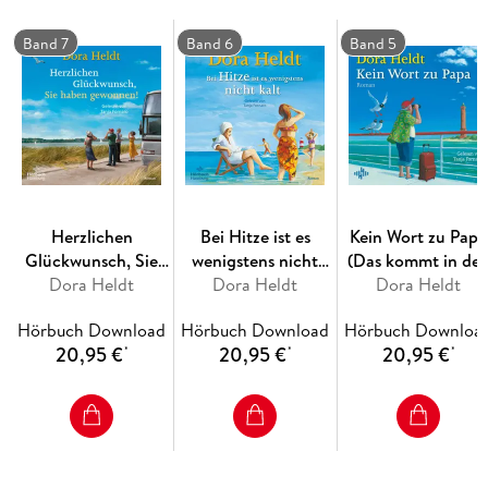
gebracht werden . . .
Band 7
Band 6
Band 5
Herzlichen
Bei Hitze ist es
Kein Wort zu Papa
Glückwunsch, Sie
wenigstens nicht
(Das kommt in de
haben gewonnen!
Dora Heldt
kalt (Das kommt in
Dora Heldt
besten Familien vo
Dora Heldt
(Das kommt in den
den besten Familien
5)
Hörbuch Download
Hörbuch Download
Hörbuch Downloa
besten Familien vor
vor 6)
20,95 €
20,95 €
20,95 €
*
*
*
7)