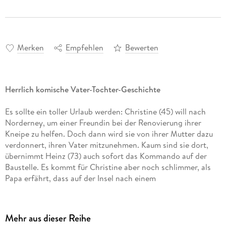
Merken
Empfehlen
Bewerten
Herrlich komische Vater-Tochter-Geschichte
Es sollte ein toller Urlaub werden: Christine (45) will nach
Norderney, um einer Freundin bei der Renovierung ihrer
Kneipe zu helfen. Doch dann wird sie von ihrer Mutter dazu
verdonnert, ihren Vater mitzunehmen. Kaum sind sie dort,
übernimmt Heinz (73) auch sofort das Kommando auf der
Baustelle. Es kommt für Christine aber noch schlimmer, als
Papa erfährt, dass auf der Insel nach einem
Heiratsschwindler gefahndet wird. Für Heinz ist klar: Das
muss Johann sein, der mysteriöse Pensionsgast, der
Christines Herz Kapriolen schlagen lässt. Mithilfe von Papas
Mehr aus dieser Reihe
neuen Freunden 72, 75, 63 Jahre alt soll Johann zur Strecke