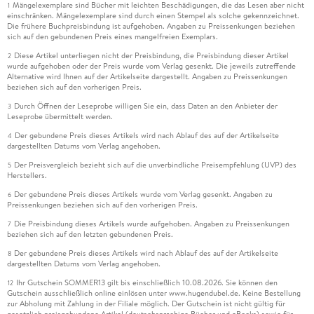
Mängelexemplare sind Bücher mit leichten Beschädigungen, die das Lesen aber nicht
1
einschränken. Mängelexemplare sind durch einen Stempel als solche gekennzeichnet.
Die frühere Buchpreisbindung ist aufgehoben. Angaben zu Preissenkungen beziehen
sich auf den gebundenen Preis eines mangelfreien Exemplars.
Diese Artikel unterliegen nicht der Preisbindung, die Preisbindung dieser Artikel
2
wurde aufgehoben oder der Preis wurde vom Verlag gesenkt. Die jeweils zutreffende
Alternative wird Ihnen auf der Artikelseite dargestellt. Angaben zu Preissenkungen
beziehen sich auf den vorherigen Preis.
Durch Öffnen der Leseprobe willigen Sie ein, dass Daten an den Anbieter der
3
Leseprobe übermittelt werden.
Der gebundene Preis dieses Artikels wird nach Ablauf des auf der Artikelseite
4
dargestellten Datums vom Verlag angehoben.
Der Preisvergleich bezieht sich auf die unverbindliche Preisempfehlung (UVP) des
5
Herstellers.
Der gebundene Preis dieses Artikels wurde vom Verlag gesenkt. Angaben zu
6
Preissenkungen beziehen sich auf den vorherigen Preis.
Die Preisbindung dieses Artikels wurde aufgehoben. Angaben zu Preissenkungen
7
beziehen sich auf den letzten gebundenen Preis.
Der gebundene Preis dieses Artikels wird nach Ablauf des auf der Artikelseite
8
dargestellten Datums vom Verlag angehoben.
Ihr Gutschein SOMMER13 gilt bis einschließlich 10.08.2026. Sie können den
12
Gutschein ausschließlich online einlösen unter www.hugendubel.de. Keine Bestellung
zur Abholung mit Zahlung in der Filiale möglich. Der Gutschein ist nicht gültig für