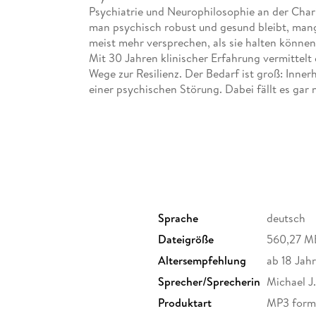
Psychiatrie und Neurophilosophie an der Chari
man psychisch robust und gesund bleibt, mang
meist mehr versprechen, als sie halten können,
Mit 30 Jahren klinischer Erfahrung vermittelt
Wege zur Resilienz. Der Bedarf ist groß: Inner
einer psychischen Störung. Dabei fällt es gar
"normalen" Lebensproblemen abzugrenzen.
Spannend und erhellend erläutert der renommi
Hintergründe, Fakten und Erkenntnisse rund u
überraschende Sichtweisen. So ist Stress nich
unser psychisches Immunsystem. Seine 10 "Ta
anders aus als das, was man aus Hunderten We
Sprache
deutsch
Dateigröße
560,27 M
Altersempfehlung
ab 18 Jah
Sprecher/Sprecherin
Michael J
Produktart
MP3 form