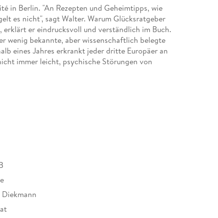
té in Berlin. "An Rezepten und Geheimtipps, wie
elt es nicht", sagt Walter. Warum Glücksratgeber
 erklärt er eindrucksvoll und verständlich im Buch.
 er wenig bekannte, aber wissenschaftlich belegte
halb eines Jahres erkrankt jeder dritte Europäer an
 nicht immer leicht, psychische Störungen von
erte Wissenschaftler und Resilienzforscher
m unsere Psyche und unser Gehirn und vermittelt
t immer schädlich - denn wie eine Impfung stärkt er
ke-Home-Messages" fallen dann auch deutlich
llness- und Resilienz-Ratgebern kennt.
B
re
. Diekmann
at