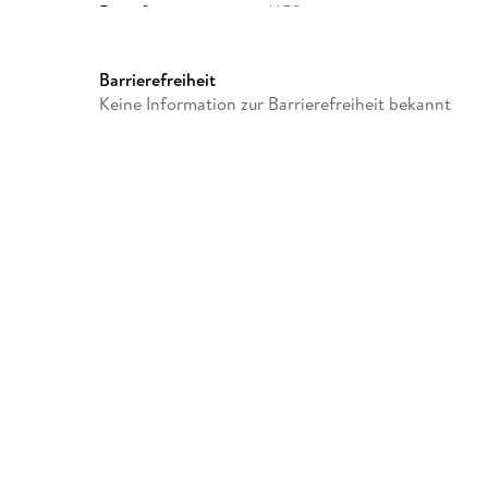
Dateiformat
MP3
GTIN
9783987857225
Barrierefreiheit
Keine Information zur Barrierefreiheit bekannt