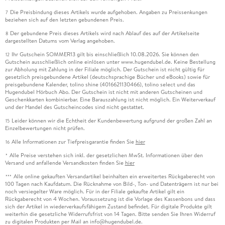
Die Preisbindung dieses Artikels wurde aufgehoben. Angaben zu Preissenkungen
7
beziehen sich auf den letzten gebundenen Preis.
Der gebundene Preis dieses Artikels wird nach Ablauf des auf der Artikelseite
8
dargestellten Datums vom Verlag angehoben.
Ihr Gutschein SOMMER13 gilt bis einschließlich 10.08.2026. Sie können den
12
Gutschein ausschließlich online einlösen unter www.hugendubel.de. Keine Bestellung
zur Abholung mit Zahlung in der Filiale möglich. Der Gutschein ist nicht gültig für
gesetzlich preisgebundene Artikel (deutschsprachige Bücher und eBooks) sowie für
preisgebundene Kalender, tolino shine (4016621130466), tolino select und das
Hugendubel Hörbuch Abo. Der Gutschein ist nicht mit anderen Gutscheinen und
Geschenkkarten kombinierbar. Eine Barauszahlung ist nicht möglich. Ein Weiterverkauf
und der Handel des Gutscheincodes sind nicht gestattet.
Leider können wir die Echtheit der Kundenbewertung aufgrund der großen Zahl an
15
Einzelbewertungen nicht prüfen.
Alle Informationen zur Tiefpreisgarantie finden Sie
hier
16
Alle Preise verstehen sich inkl. der gesetzlichen MwSt. Informationen über den
*
Versand und anfallende Versandkosten finden Sie
hier
Alle online gekauften Versandartikel beinhalten ein erweitertes Rückgaberecht von
***
100 Tagen nach Kaufdatum. Die Rücknahme von Bild-, Ton- und Datenträgern ist nur bei
noch versiegelter Ware möglich. Für in der Filiale gekaufte Artikel gilt ein
Rückgaberecht von 4 Wochen. Voraussetzung ist die Vorlage des Kassenbons und dass
sich der Artikel in wiederverkaufsfähigem Zustand befindet. Für digitale Produkte gilt
weiterhin die gesetzliche Widerrufsfrist von 14 Tagen. Bitte senden Sie Ihren Widerruf
zu digitalen Produkten per Mail an info@hugendubel.de.