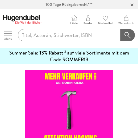
100 Tage Rückgaberecht***
Abholung in über 100 Filialen
Filiale
Konto
Merkzettel
Warenkorb
Hugendubel
Menu
Summer Sale:
13% Rabatt
auf viele Sortimente mit dem
12
mehr
Code
SOMMER13
erfahren