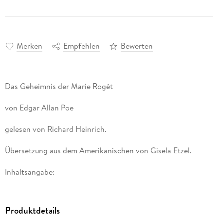
Merken
Empfehlen
Bewerten
Das Geheimnis der Marie Rogêt
von Edgar Allan Poe
gelesen von Richard Heinrich.
Übersetzung aus dem Amerikanischen von Gisela Etzel.
Inhaltsangabe:
Marie Rogêt, Angestellte in einem Parfumgeschäft in Paris,
verschwindet spurlos. Nach vier Tagen wird ihre Leiche in der
Produktdetails
Seine gefunden. Ihre Angehörigen tappen, wie auch die