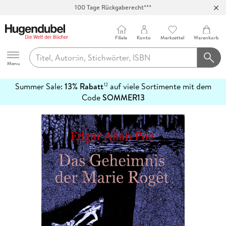
100 Tage Rückgaberecht***
Abholung in über 100 Filialen
Filiale
Konto
Merkzettel
Warenkorb
Hugendubel
Menu
Summer Sale:
13% Rabatt
auf viele Sortimente mit dem
12
mehr
Code
SOMMER13
erfahren