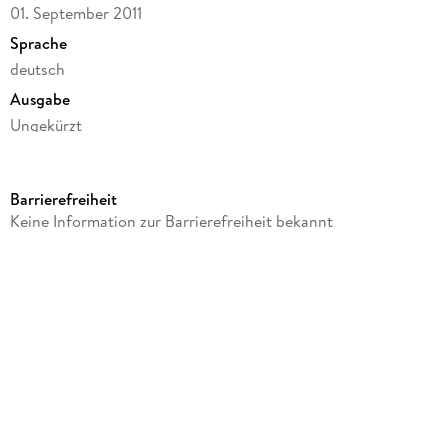
01. September 2011
Sprache
deutsch
Ausgabe
Ungekürzt
Laufzeit
318 Minuten
Barrierefreiheit
Autor/Autorin
Keine Information zur Barrierefreiheit bekannt
Elizabeth George
Sprecher/Sprecherin
Hannelore Hoger
Verlag/Hersteller
Schall & Wahn
Family Sharing
Ja
Produktart