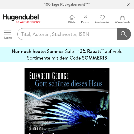
100 Tage Rückgaberecht***
Abholung in über 100 Filialen
Filiale
Konto
Merkzettel
Warenkorb
Hugendubel
Menu
Nur noch heute:
Summer Sale -
13% Rabatt
auf viele
12
mehr
Sortimente mit dem Code
SOMMER13
erfahren