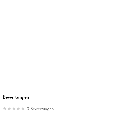
MP3 format
Dateiformat
MP3
Audioinhalt
Hörbuch
GTIN
4057664065940
Bewertungen
0 Bewertungen