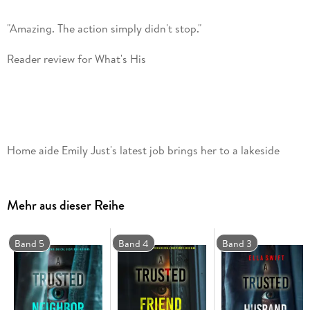
Home aide Emily Just's latest job brings her to a lakeside
Mehr aus dieser Reihe
But beneath the glamorous surface of this image-obsessed
couple's life, Emily discovers a treacherous web of infidelity
Band 5
Band 4
Band 3