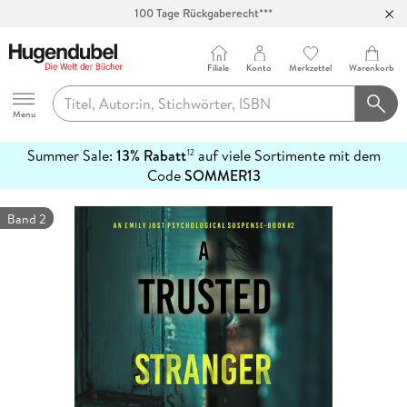
Abholung in über 100 Filialen
Filiale
Konto
Merkzettel
Warenkorb
Hugendubel
Menu
Summer Sale:
13% Rabatt
auf viele Sortimente mit dem
12
mehr
Code
SOMMER13
erfahren
Band 2