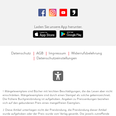
Laden Sie unsere App herunter.
Datenschutz
AGB
Impressum
Widerrufsbelehrung
Datenschutzeinstellungen
Mängelexemplare sind Bücher mit leichten Beschädigungen, die das Lesen aber nicht
1
einschränken. Mängelexemplare sind durch einen Stempel als solche gekennzeichnet.
Die frühere Buchpreisbindung ist aufgehoben. Angaben zu Preissenkungen beziehen
sich auf den gebundenen Preis eines mangelfreien Exemplars.
Diese Artikel unterliegen nicht der Preisbindung, die Preisbindung dieser Artikel
2
wurde aufgehoben oder der Preis wurde vom Verlag gesenkt. Die jeweils zutreffende