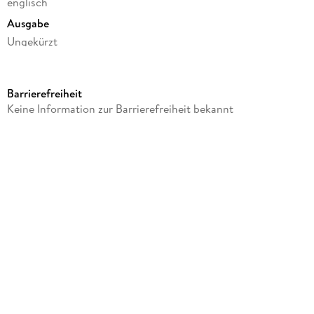
englisch
Ausgabe
Ungekürzt
Dateigröße
210,42 MB
Barrierefreiheit
Laufzeit
Keine Information zur Barrierefreiheit bekannt
316 Minuten
Reihe
An Emily Just Psychological Thriller: A fascinating
psychological thriller with a surprise twist you'll never guess,
2
Autor/Autorin
Ella Swift
Sprecher/Sprecherin
Olivia Labs
Verlag/Hersteller
Independent Author