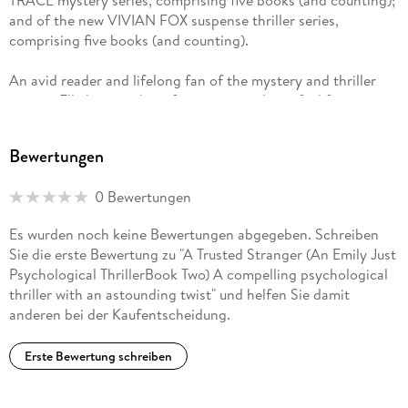
TRACE mystery series, comprising five books (and counting);
not let up until the last paragraph. The characters are pretty
and of the new VIVIAN FOX suspense thriller series,
true to life and it feels like you are there with them. A twist at
comprising five books (and counting).
An avid reader and lifelong fan of the mystery and thriller
genres, Ella loves to hear from you, so please feel free to visit
ellaswiftauthor. com to learn more and stay in touch.
Bewertungen
0 Bewertungen
Es wurden noch keine Bewertungen abgegeben. Schreiben
Sie die erste Bewertung zu "A Trusted Stranger (An Emily Just
Psychological ThrillerBook Two) A compelling psychological
thriller with an astounding twist" und helfen Sie damit
anderen bei der Kaufentscheidung.
Erste Bewertung schreiben