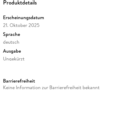
Produktdetails
Erscheinungsdatum
21. Oktober 2025
Sprache
deutsch
Ausgabe
Ungekürzt
Dateigröße
247,58 MB
Barrierefreiheit
Laufzeit
Keine Information zur Barrierefreiheit bekannt
337 Minuten
Reihe
Boston Badgers, Sports & Romance, 5
Autor/Autorin
Emily Key