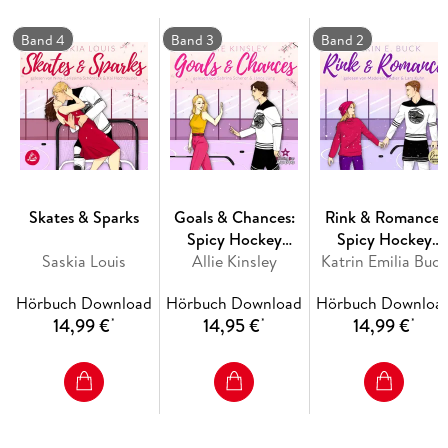
Stella kämpft nicht nur gegen ihre eigenen Prinzipien,
sondern auch gegen Branchenregeln, die eine Beziehung
Band 4
Band 3
Band 2
zwischen Agentin und Klient verbieten. In diesem
unmöglichen Spiel stehen Nathans Zukunft, Stellas Ruf und
ihre Herzen auf dem Spiel.
Skates & Sparks
Goals & Chances:
Rink & Romance:
Spicy Hockey
Spicy Hockey
Saskia Louis
Allie Kinsley
Romance
Katrin Emilia Buck
Romance
Hörbuch Download
Hörbuch Download
Hörbuch Downloa
14,99 €
14,95 €
14,99 €
*
*
*