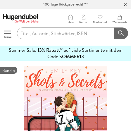
100 Tage Rückgaberecht***
Abholung in über 100 Filialen
Filiale
Konto
Merkzettel
Warenkorb
Hugendubel
Menu
Summer Sale:
13% Rabatt
auf viele Sortimente mit dem
12
mehr
Code
SOMMER13
erfahren
Band 5