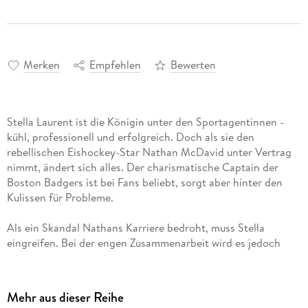
Merken
Empfehlen
Bewerten
Stella Laurent ist die Königin unter den Sportagentinnen -
kühl, professionell und erfolgreich. Doch als sie den
rebellischen Eishockey-Star Nathan McDavid unter Vertrag
nimmt, ändert sich alles. Der charismatische Captain der
Boston Badgers ist bei Fans beliebt, sorgt aber hinter den
Kulissen für Probleme.
Als ein Skandal Nathans Karriere bedroht, muss Stella
eingreifen. Bei der engen Zusammenarbeit wird es jedoch
zunehmend schwerer, die berufliche Distanz zu wahren.
Nathan weckt Gefühle in ihr, die sie als seine Agentin nicht
haben dürfte.
Mehr aus dieser Reihe