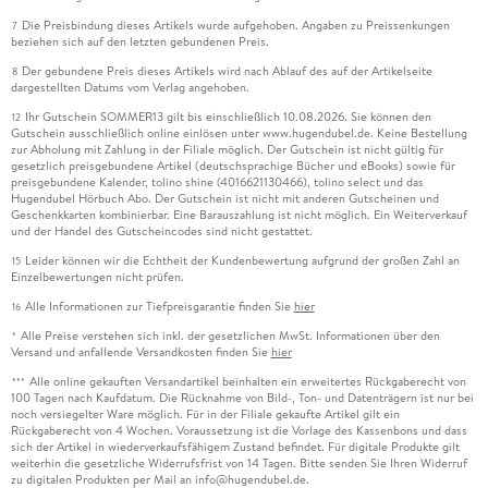
Die Preisbindung dieses Artikels wurde aufgehoben. Angaben zu Preissenkungen
7
beziehen sich auf den letzten gebundenen Preis.
Der gebundene Preis dieses Artikels wird nach Ablauf des auf der Artikelseite
8
dargestellten Datums vom Verlag angehoben.
Ihr Gutschein SOMMER13 gilt bis einschließlich 10.08.2026. Sie können den
12
Gutschein ausschließlich online einlösen unter www.hugendubel.de. Keine Bestellung
zur Abholung mit Zahlung in der Filiale möglich. Der Gutschein ist nicht gültig für
gesetzlich preisgebundene Artikel (deutschsprachige Bücher und eBooks) sowie für
preisgebundene Kalender, tolino shine (4016621130466), tolino select und das
Hugendubel Hörbuch Abo. Der Gutschein ist nicht mit anderen Gutscheinen und
Geschenkkarten kombinierbar. Eine Barauszahlung ist nicht möglich. Ein Weiterverkauf
und der Handel des Gutscheincodes sind nicht gestattet.
Leider können wir die Echtheit der Kundenbewertung aufgrund der großen Zahl an
15
Einzelbewertungen nicht prüfen.
Alle Informationen zur Tiefpreisgarantie finden Sie
hier
16
Alle Preise verstehen sich inkl. der gesetzlichen MwSt. Informationen über den
*
Versand und anfallende Versandkosten finden Sie
hier
Alle online gekauften Versandartikel beinhalten ein erweitertes Rückgaberecht von
***
100 Tagen nach Kaufdatum. Die Rücknahme von Bild-, Ton- und Datenträgern ist nur bei
noch versiegelter Ware möglich. Für in der Filiale gekaufte Artikel gilt ein
Rückgaberecht von 4 Wochen. Voraussetzung ist die Vorlage des Kassenbons und dass
sich der Artikel in wiederverkaufsfähigem Zustand befindet. Für digitale Produkte gilt
weiterhin die gesetzliche Widerrufsfrist von 14 Tagen. Bitte senden Sie Ihren Widerruf
zu digitalen Produkten per Mail an info@hugendubel.de.