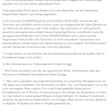
7
beziehen sich auf den letzten gebundenen Preis.
Der gebundene Preis dieses Artikels wird nach Ablauf des auf der Artikelseite
8
dargestellten Datums vom Verlag angehoben.
Ihr Gutschein SOMMER13 gilt bis einschließlich 10.08.2026. Sie können den
12
Gutschein ausschließlich online einlösen unter www.hugendubel.de. Keine Bestellung
zur Abholung mit Zahlung in der Filiale möglich. Der Gutschein ist nicht gültig für
gesetzlich preisgebundene Artikel (deutschsprachige Bücher und eBooks) sowie für
preisgebundene Kalender, tolino shine (4016621130466), tolino select und das
Hugendubel Hörbuch Abo. Der Gutschein ist nicht mit anderen Gutscheinen und
Geschenkkarten kombinierbar. Eine Barauszahlung ist nicht möglich. Ein Weiterverkauf
und der Handel des Gutscheincodes sind nicht gestattet.
Leider können wir die Echtheit der Kundenbewertung aufgrund der großen Zahl an
15
Einzelbewertungen nicht prüfen.
Alle Informationen zur Tiefpreisgarantie finden Sie
hier
16
Alle Preise verstehen sich inkl. der gesetzlichen MwSt. Informationen über den
*
Versand und anfallende Versandkosten finden Sie
hier
Alle online gekauften Versandartikel beinhalten ein erweitertes Rückgaberecht von
***
100 Tagen nach Kaufdatum. Die Rücknahme von Bild-, Ton- und Datenträgern ist nur bei
noch versiegelter Ware möglich. Für in der Filiale gekaufte Artikel gilt ein
Rückgaberecht von 4 Wochen. Voraussetzung ist die Vorlage des Kassenbons und dass
sich der Artikel in wiederverkaufsfähigem Zustand befindet. Für digitale Produkte gilt
weiterhin die gesetzliche Widerrufsfrist von 14 Tagen. Bitte senden Sie Ihren Widerruf
zu digitalen Produkten per Mail an info@hugendubel.de.