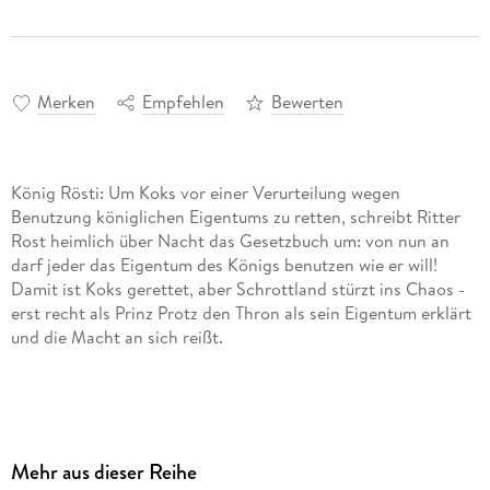
Merken
Empfehlen
Bewerten
König Rösti: Um Koks vor einer Verurteilung wegen
Benutzung königlichen Eigentums zu retten, schreibt Ritter
Rost heimlich über Nacht das Gesetzbuch um: von nun an
darf jeder das Eigentum des Königs benutzen wie er will!
Damit ist Koks gerettet, aber Schrottland stürzt ins Chaos -
erst recht als Prinz Protz den Thron als sein Eigentum erklärt
+ 3 weitere Geschichten: Der Stromausfall/Die
Schatzjäger/Im Fabelwesenland
Mehr aus dieser Reihe