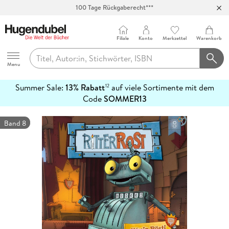
100 Tage Rückgaberecht***
Abholung in über 100 Filialen
Filiale
Konto
Merkzettel
Warenkorb
Hugendubel
Menu
Summer Sale:
13% Rabatt
auf viele Sortimente mit dem
12
mehr
Code
SOMMER13
erfahren
Band 8