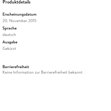
Produktdetails
Erscheinungsdatum
20. November 2015
Sprache
deutsch
Ausgabe
Gekürzt
Dateigröße
65,61 MB
Barrierefreiheit
Laufzeit
Keine Information zur Barrierefreiheit bekannt
57 Minuten
Altersempfehlung
von 3 bis 7 Jahren
Reihe
Ritter Rost, 8