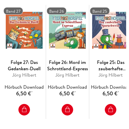
Band 27
Band 26
Band 25
Folge 27: Das
Folge 26: Mord im
Folge 25: Das
Gedanken-Duell
Schrottland-Express
zauberhafte
Jörg Hilbert
Jörg Hilbert
Sparschwein
Jörg Hilbert
Hörbuch Download
Hörbuch Download
Hörbuch Downloa
6,50 €
6,50 €
6,50 €
*
*
*