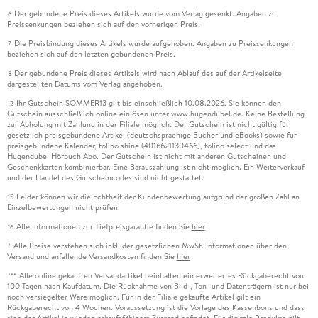
Der gebundene Preis dieses Artikels wurde vom Verlag gesenkt. Angaben zu
6
Preissenkungen beziehen sich auf den vorherigen Preis.
Die Preisbindung dieses Artikels wurde aufgehoben. Angaben zu Preissenkungen
7
beziehen sich auf den letzten gebundenen Preis.
Der gebundene Preis dieses Artikels wird nach Ablauf des auf der Artikelseite
8
dargestellten Datums vom Verlag angehoben.
Ihr Gutschein SOMMER13 gilt bis einschließlich 10.08.2026. Sie können den
12
Gutschein ausschließlich online einlösen unter www.hugendubel.de. Keine Bestellung
zur Abholung mit Zahlung in der Filiale möglich. Der Gutschein ist nicht gültig für
gesetzlich preisgebundene Artikel (deutschsprachige Bücher und eBooks) sowie für
preisgebundene Kalender, tolino shine (4016621130466), tolino select und das
Hugendubel Hörbuch Abo. Der Gutschein ist nicht mit anderen Gutscheinen und
Geschenkkarten kombinierbar. Eine Barauszahlung ist nicht möglich. Ein Weiterverkauf
und der Handel des Gutscheincodes sind nicht gestattet.
Leider können wir die Echtheit der Kundenbewertung aufgrund der großen Zahl an
15
Einzelbewertungen nicht prüfen.
Alle Informationen zur Tiefpreisgarantie finden Sie
hier
16
Alle Preise verstehen sich inkl. der gesetzlichen MwSt. Informationen über den
*
Versand und anfallende Versandkosten finden Sie
hier
Alle online gekauften Versandartikel beinhalten ein erweitertes Rückgaberecht von
***
100 Tagen nach Kaufdatum. Die Rücknahme von Bild-, Ton- und Datenträgern ist nur bei
noch versiegelter Ware möglich. Für in der Filiale gekaufte Artikel gilt ein
Rückgaberecht von 4 Wochen. Voraussetzung ist die Vorlage des Kassenbons und dass
sich der Artikel in wiederverkaufsfähigem Zustand befindet. Für digitale Produkte gilt