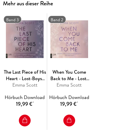
Mehr aus dieser Reihe
Teil 1 der LOST-BOYS-Trilogie
Band 3
Band 2
The Last Piece of His
When You Come
Heart - Lost-Boys-
Back to Me - Lost-
Trilogie, Teil 3
Emma Scott
Boys-Trilogie, Teil 2
Emma Scott
Hörbuch Download
Hörbuch Download
19,99 €
19,99 €
*
*