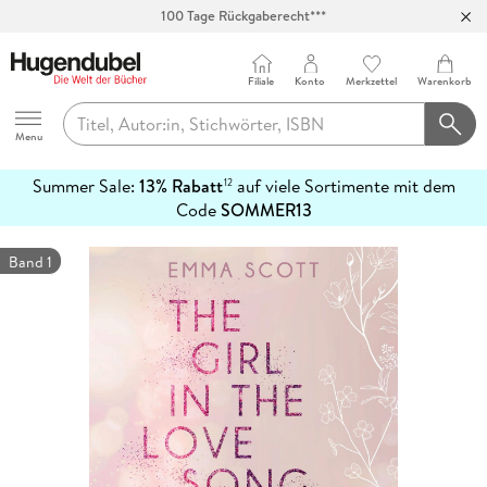
100 Tage Rückgaberecht***
Abholung in über 100 Filialen
Filiale
Konto
Merkzettel
Warenkorb
Hugendubel
Menu
Summer Sale:
13% Rabatt
auf viele Sortimente mit dem
12
mehr
Code
SOMMER13
erfahren
Band 1