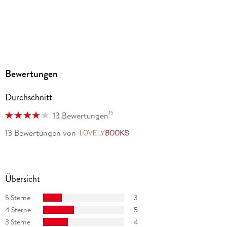
Produktart
MP3 format
Dateiformat
MP3
Audioinhalt
Bewertungen
Hörbuch
Durchschnitt
GTIN
9783966352550
15
13 Bewertungen
13 Bewertungen
von
LovelyBooks
Übersicht
5 Sterne
3
4 Sterne
5
3 Sterne
4