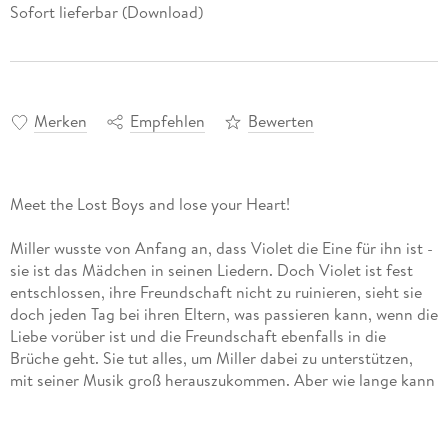
Sofort lieferbar (Download)
Merken
Empfehlen
Bewerten
Meet the Lost Boys and lose your Heart!
Miller wusste von Anfang an, dass Violet die Eine für ihn ist -
sie ist das Mädchen in seinen Liedern. Doch Violet ist fest
entschlossen, ihre Freundschaft nicht zu ruinieren, sieht sie
doch jeden Tag bei ihren Eltern, was passieren kann, wenn die
Liebe vorüber ist und die Freundschaft ebenfalls in die
Brüche geht. Sie tut alles, um Miller dabei zu unterstützen,
mit seiner Musik groß herauszukommen. Aber wie lange kann
sie ihm bei seinem Aufstieg zum Ruhm zusehen, ohne sich
einzugestehen, dass sie allein das Mädchen in seinen Love
Songs ist und auch ihr Herz schon immer nur ihm gehört?