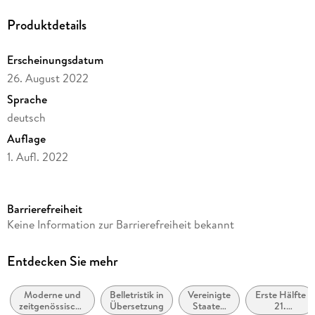
Produktdetails
Erscheinungsdatum
26. August 2022
Sprache
deutsch
Auflage
1. Aufl. 2022
Ausgabe
Ungekürzt
Barrierefreiheit
Dateigröße
Keine Information zur Barrierefreiheit bekannt
547,81 MB
Laufzeit
Entdecken Sie mehr
783 Minuten
Moderne und
Belletristik in
Vereinigte
Erste Hälfte
Altersempfehlung
zeitgenössische
Übersetzung
Staaten
21.
ab 16 Jahre