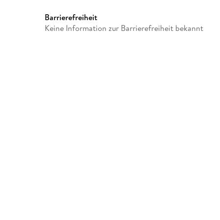
Dateiformat
MP3
GTIN
4099995962451
Barrierefreiheit
Keine Information zur Barrierefreiheit bekannt