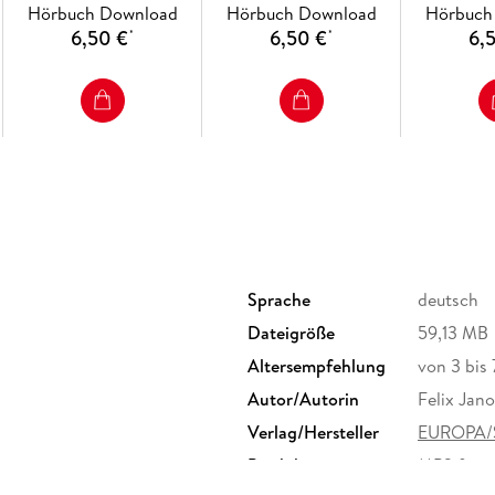
Hörbuch Download
Hörbuch Download
Hörbuch
6,50 €
6,50 €
6,
*
*
Sprache
deutsch
Dateigröße
59,13 MB
Altersempfehlung
von 3 bis 
Autor/Autorin
Felix Jano
Verlag/Hersteller
EUROPA/S
Produktart
MP3 form