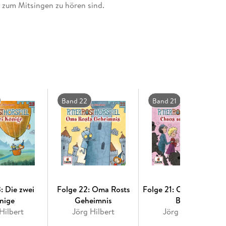
 zum Mitsingen zu hören sind.
Band 22
Band 21
: Die zwei
Folge 22: Oma Rosts
Folge 21: Chaos auf der
nige
Geheimnis
Burg
Hilbert
Jörg Hilbert
Jörg Hilbert