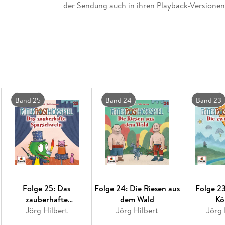
der Sendung auch in ihren Playback-Versionen
Band 25
Band 24
Band 23
Folge 25: Das
Folge 24: Die Riesen aus
Folge 23
zauberhafte
dem Wald
Kö
Sparschwein
Jörg Hilbert
Jörg Hilbert
Jörg 