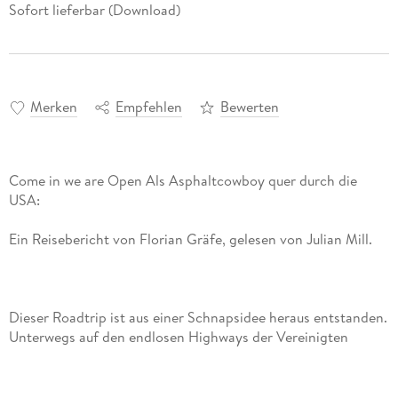
Sofort lieferbar (Download)
Merken
Empfehlen
Bewerten
Come in we are Open Als Asphaltcowboy quer durch die
Dieser Roadtrip ist aus einer Schnapsidee heraus entstanden.
Unterwegs auf den endlosen Highways der Vereinigten
Staaten will Florian das echte Land und echte Menschen
kennenlernen. Doch wie stellt er das am besten an? Der
Tresen ist ein Ort voller Möglichkeiten. Deshalb fährt er