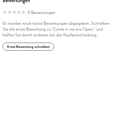
Bewertungen
lebendigen Sprache galt, absolvierte Kurse bei Tonstudios,
Sprechern und Schauspielern und begann noch während
0 Bewertungen
seines Studiums als Hörbuchsprecher zu arbeiten. Mit dem
amerikanischen Klassiker "Kid & Co" von Jack London gab
Es wurden noch keine Bewertungen abgegeben. Schreiben
Julian sein Debüt als Literaturinterpret bei der
Sie die erste Bewertung zu "Come in we are Open:" und
hoerbuchedition words and music. Jetzt setzt er seinen
helfen Sie damit anderen bei der Kaufentscheidung.
Roadtrip durch Amerika mit der Interpretation eines
Reiseberichts des Autors Florian Gräfe fort.
Erste Bewertung schreiben