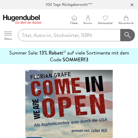
100 Tage Rückgaberecht***
Abholung in über 100 Filialen
Filiale
Konto
Merkzettel
Warenkorb
Hugendubel
Menu
Summer Sale:
13% Rabatt
auf viele Sortimente mit dem
12
mehr
Code
SOMMER13
erfahren