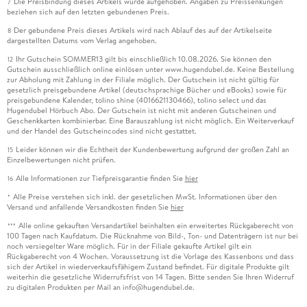
Die Preisbindung dieses Artikels wurde aufgehoben. Angaben zu Preissenkungen
7
beziehen sich auf den letzten gebundenen Preis.
Der gebundene Preis dieses Artikels wird nach Ablauf des auf der Artikelseite
8
dargestellten Datums vom Verlag angehoben.
Ihr Gutschein SOMMER13 gilt bis einschließlich 10.08.2026. Sie können den
12
Gutschein ausschließlich online einlösen unter www.hugendubel.de. Keine Bestellung
zur Abholung mit Zahlung in der Filiale möglich. Der Gutschein ist nicht gültig für
gesetzlich preisgebundene Artikel (deutschsprachige Bücher und eBooks) sowie für
preisgebundene Kalender, tolino shine (4016621130466), tolino select und das
Hugendubel Hörbuch Abo. Der Gutschein ist nicht mit anderen Gutscheinen und
Geschenkkarten kombinierbar. Eine Barauszahlung ist nicht möglich. Ein Weiterverkauf
und der Handel des Gutscheincodes sind nicht gestattet.
Leider können wir die Echtheit der Kundenbewertung aufgrund der großen Zahl an
15
Einzelbewertungen nicht prüfen.
Alle Informationen zur Tiefpreisgarantie finden Sie
hier
16
Alle Preise verstehen sich inkl. der gesetzlichen MwSt. Informationen über den
*
Versand und anfallende Versandkosten finden Sie
hier
Alle online gekauften Versandartikel beinhalten ein erweitertes Rückgaberecht von
***
100 Tagen nach Kaufdatum. Die Rücknahme von Bild-, Ton- und Datenträgern ist nur bei
noch versiegelter Ware möglich. Für in der Filiale gekaufte Artikel gilt ein
Rückgaberecht von 4 Wochen. Voraussetzung ist die Vorlage des Kassenbons und dass
sich der Artikel in wiederverkaufsfähigem Zustand befindet. Für digitale Produkte gilt
weiterhin die gesetzliche Widerrufsfrist von 14 Tagen. Bitte senden Sie Ihren Widerruf
zu digitalen Produkten per Mail an info@hugendubel.de.