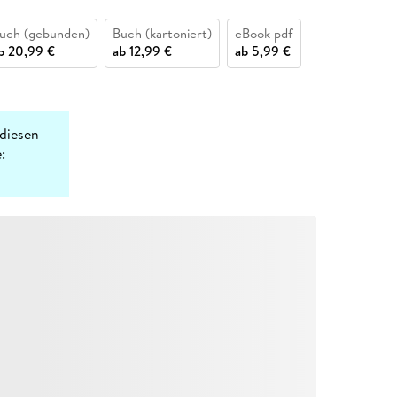
uch (gebunden)
Buch (kartoniert)
eBook pdf
b
20,99 €
ab
12,99 €
ab
5,99 €
diesen
: