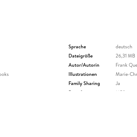
Sprache
deutsch
Dateigröße
26,31 MB
Autor/Autorin
Frank Que
rooks
Illustrationen
Marie-Chr
Family Sharing
Ja
Dateiformat
MP3
GTIN
9783989