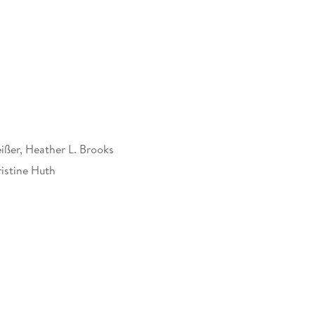
ißer, Heather L. Brooks
istine Huth
830561