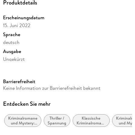
Produktdetails
Erscheinungsdatum
15. Juni 2022
Sprache
deutsch
Ausgabe
Ungekürzt
Dateigröße
243,44 MB
Barrierefreiheit
Laufzeit
Keine Information zur Barrierefreiheit bekannt
289 Minuten
Reihe
Entdecken Sie mehr
Maigret, 61
Kriminalromane
Thriller /
Klassische
Kriminalr
Autor/Autorin
und Mystery:
Spannung
Kriminalromane
und Myst
Georges Simenon
Polizeiarbeit &
und Mystery
Cosy Mys
Forensik