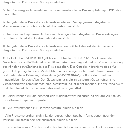
dargestellten Datums vom Verlag angehoben.
Der Preisvergleich bezieht sich auf die unverbindliche Preisempfehlung (UVP) des
5
Herstellers.
Der gebundene Preis dieses Artikels wurde vom Verlag gesenkt. Angaben zu
6
Preissenkungen beziehen sich auf den vorherigen Preis.
Die Preisbindung dieses Artikels wurde aufgehoben. Angaben zu Preissenkungen
7
beziehen sich auf den letzten gebundenen Preis.
Der gebundene Preis dieses Artikels wird nach Ablauf des auf der Artikelseite
8
dargestellten Datums vom Verlag angehoben.
Ihr Gutschein SOMMER13 gilt bis einschließlich 10.08.2026. Sie können den
12
Gutschein ausschließlich online einlösen unter www.hugendubel.de. Keine Bestellung
zur Abholung mit Zahlung in der Filiale möglich. Der Gutschein ist nicht gültig für
gesetzlich preisgebundene Artikel (deutschsprachige Bücher und eBooks) sowie für
preisgebundene Kalender, tolino shine (4016621130466), tolino select und das
Hugendubel Hörbuch Abo. Der Gutschein ist nicht mit anderen Gutscheinen und
Geschenkkarten kombinierbar. Eine Barauszahlung ist nicht möglich. Ein Weiterverkauf
und der Handel des Gutscheincodes sind nicht gestattet.
Leider können wir die Echtheit der Kundenbewertung aufgrund der großen Zahl an
15
Einzelbewertungen nicht prüfen.
Alle Informationen zur Tiefpreisgarantie finden Sie
hier
16
Alle Preise verstehen sich inkl. der gesetzlichen MwSt. Informationen über den
*
Versand und anfallende Versandkosten finden Sie
hier
Alle online gekauften Versandartikel beinhalten ein erweitertes Rückgaberecht von
***