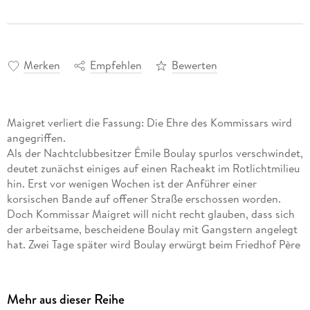
Merken
Empfehlen
Bewerten
Maigret verliert die Fassung: Die Ehre des Kommissars wird
angegriffen.
Als der Nachtclubbesitzer Émile Boulay spurlos verschwindet,
deutet zunächst einiges auf einen Racheakt im Rotlichtmilieu
hin. Erst vor wenigen Wochen ist der Anführer einer
korsischen Bande auf offener Straße erschossen worden.
Doch Kommissar Maigret will nicht recht glauben, dass sich
der arbeitsame, bescheidene Boulay mit Gangstern angelegt
hat. Zwei Tage später wird Boulay erwürgt beim Friedhof Père
Lachaise aufgefunden. Es dauerte eine ganze Weile, ehe
Maigret auf eine Spur stößt als er sie schließlich gefunden
hat, ist er vollkommen verblüfft und lässt dann seinen
Mehr aus dieser Reihe
Gefühlen endgültig freien Lauf.