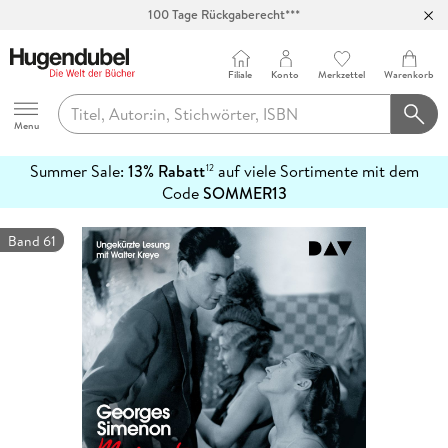
100 Tage Rückgaberecht***
Abholung in über 100 Filialen
Filiale
Konto
Merkzettel
Warenkorb
Hugendubel
Menu
Summer Sale:
13% Rabatt
auf viele Sortimente mit dem
12
mehr
Code
SOMMER13
erfahren
Band 61