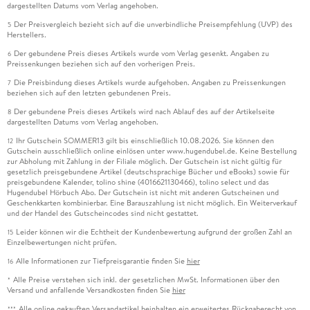
dargestellten Datums vom Verlag angehoben.
Der Preisvergleich bezieht sich auf die unverbindliche Preisempfehlung (UVP) des
5
Herstellers.
Der gebundene Preis dieses Artikels wurde vom Verlag gesenkt. Angaben zu
6
Preissenkungen beziehen sich auf den vorherigen Preis.
Die Preisbindung dieses Artikels wurde aufgehoben. Angaben zu Preissenkungen
7
beziehen sich auf den letzten gebundenen Preis.
Der gebundene Preis dieses Artikels wird nach Ablauf des auf der Artikelseite
8
dargestellten Datums vom Verlag angehoben.
Ihr Gutschein SOMMER13 gilt bis einschließlich 10.08.2026. Sie können den
12
Gutschein ausschließlich online einlösen unter www.hugendubel.de. Keine Bestellung
zur Abholung mit Zahlung in der Filiale möglich. Der Gutschein ist nicht gültig für
gesetzlich preisgebundene Artikel (deutschsprachige Bücher und eBooks) sowie für
preisgebundene Kalender, tolino shine (4016621130466), tolino select und das
Hugendubel Hörbuch Abo. Der Gutschein ist nicht mit anderen Gutscheinen und
Geschenkkarten kombinierbar. Eine Barauszahlung ist nicht möglich. Ein Weiterverkauf
und der Handel des Gutscheincodes sind nicht gestattet.
Leider können wir die Echtheit der Kundenbewertung aufgrund der großen Zahl an
15
Einzelbewertungen nicht prüfen.
Alle Informationen zur Tiefpreisgarantie finden Sie
hier
16
Alle Preise verstehen sich inkl. der gesetzlichen MwSt. Informationen über den
*
Versand und anfallende Versandkosten finden Sie
hier
Alle online gekauften Versandartikel beinhalten ein erweitertes Rückgaberecht von
***