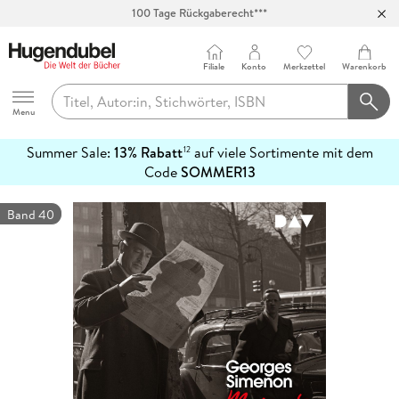
100 Tage Rückgaberecht***
Abholung in über 100 Filialen
Filiale
Konto
Merkzettel
Warenkorb
Hugendubel
Menu
Summer Sale:
13% Rabatt
auf viele Sortimente mit dem
12
mehr
Code
SOMMER13
erfahren
Band 40