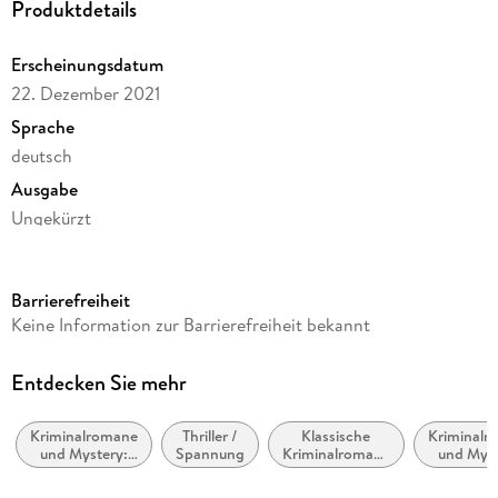
Produktdetails
Erscheinungsdatum
22. Dezember 2021
Sprache
deutsch
Ausgabe
Ungekürzt
Dateigröße
259,07 MB
Barrierefreiheit
Laufzeit
Keine Information zur Barrierefreiheit bekannt
321 Minuten
Reihe
Entdecken Sie mehr
Maigret, 40
Kriminalromane
Thriller /
Klassische
Kriminalr
Autor/Autorin
und Mystery:
Spannung
Kriminalromane
und Myst
Georges Simenon
Polizeiarbeit &
und Mystery
Cosy Mys
Forensik