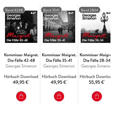
Mord aufklären und einen weiteren verhindern. Maigrets 40.
Fall spielt in Paris und London.
Band 4248
Band 3541
Band 2834
Kommissar Maigret.
Kommissar Maigret.
Kommissar Maigret
Die Fälle 42-48
Die Fälle 35-41
Die Fälle 28-34
Georges Simenon
Georges Simenon
Georges Simenon
Hörbuch Download
Hörbuch Download
Hörbuch Downloa
49,95 €
49,95 €
55,95 €
*
*
*