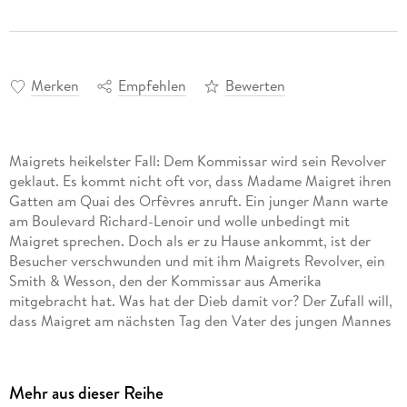
Merken
Empfehlen
Bewerten
Maigrets heikelster Fall: Dem Kommissar wird sein Revolver
geklaut. Es kommt nicht oft vor, dass Madame Maigret ihren
Gatten am Quai des Orfèvres anruft. Ein junger Mann warte
am Boulevard Richard-Lenoir und wolle unbedingt mit
Maigret sprechen. Doch als er zu Hause ankommt, ist der
Besucher verschwunden und mit ihm Maigrets Revolver, ein
Smith & Wesson, den der Kommissar aus Amerika
mitgebracht hat. Was hat der Dieb damit vor? Der Zufall will,
dass Maigret am nächsten Tag den Vater des jungen Mannes
kennenlernt. Doch ist der anscheinend über Nacht schwer
erkrankt, vielleicht gar verrückt geworden. Als dann noch
eine Leiche in einem Koffer auftaucht, ist die Verwirrung
Mehr aus dieser Reihe
perfekt. Maigret hat keine Zeit zu verlieren: Er muss einen