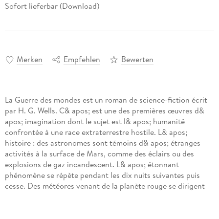
Sofort lieferbar (Download)
Merken
Empfehlen
Bewerten
La Guerre des mondes est un roman de science-fiction écrit
par H. G. Wells. C& apos; est une des premières œuvres d&
apos; imagination dont le sujet est l& apos; humanité
confrontée à une race extraterrestre hostile. L& apos;
histoire : des astronomes sont témoins d& apos; étranges
activités à la surface de Mars, comme des éclairs ou des
explosions de gaz incandescent. L& apos; étonnant
phénomène se répète pendant les dix nuits suivantes puis
cesse. Des météores venant de la planète rouge se dirigent
bientôt vers la Terre. Le premier s& apos; écrase en
Angleterre, dans le Surrey : il s& apos; agit d& apos; un objet
ayant la forme d& apos; un cylindre de vingt-cinq à trente