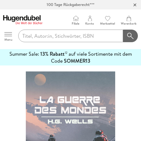
100 Tage Rückgaberecht***
Abholung in über 100 Filialen
Filiale
Konto
Merkzettel
Warenkorb
Hugendubel
Menu
Summer Sale:
13% Rabatt
auf viele Sortimente mit dem
12
mehr
Code
SOMMER13
erfahren