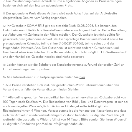
Die Preisbindung dieses Artikels wurde aufgehoben. Angaben zu Preissenkungen
7
beziehen sich auf den letzten gebundenen Preis.
Der gebundene Preis dieses Artikels wird nach Ablauf des auf der Artikelseite
8
dargestellten Datums vom Verlag angehoben.
Ihr Gutschein SOMMER13 gilt bis einschließlich 10.08.2026. Sie können den
12
Gutschein ausschließlich online einlösen unter www.hugendubel.de. Keine Bestellung
zur Abholung mit Zahlung in der Filiale möglich. Der Gutschein ist nicht gültig für
gesetzlich preisgebundene Artikel (deutschsprachige Bücher und eBooks) sowie für
preisgebundene Kalender, tolino shine (4016621130466), tolino select und das
Hugendubel Hörbuch Abo. Der Gutschein ist nicht mit anderen Gutscheinen und
Geschenkkarten kombinierbar. Eine Barauszahlung ist nicht möglich. Ein Weiterverkauf
und der Handel des Gutscheincodes sind nicht gestattet.
Leider können wir die Echtheit der Kundenbewertung aufgrund der großen Zahl an
15
Einzelbewertungen nicht prüfen.
Alle Informationen zur Tiefpreisgarantie finden Sie
hier
16
Alle Preise verstehen sich inkl. der gesetzlichen MwSt. Informationen über den
*
Versand und anfallende Versandkosten finden Sie
hier
Alle online gekauften Versandartikel beinhalten ein erweitertes Rückgaberecht von
***
100 Tagen nach Kaufdatum. Die Rücknahme von Bild-, Ton- und Datenträgern ist nur bei
noch versiegelter Ware möglich. Für in der Filiale gekaufte Artikel gilt ein
Rückgaberecht von 4 Wochen. Voraussetzung ist die Vorlage des Kassenbons und dass
sich der Artikel in wiederverkaufsfähigem Zustand befindet. Für digitale Produkte gilt
weiterhin die gesetzliche Widerrufsfrist von 14 Tagen. Bitte senden Sie Ihren Widerruf
zu digitalen Produkten per Mail an info@hugendubel.de.