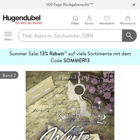
100 Tage Rückgaberecht***
Abholung in über 100 Filialen
Filiale
Konto
Merkzettel
Warenkorb
Hugendubel
Menu
Summer Sale:
13% Rabatt
auf viele Sortimente mit dem
12
mehr
Code
SOMMER13
erfahren
Band 2