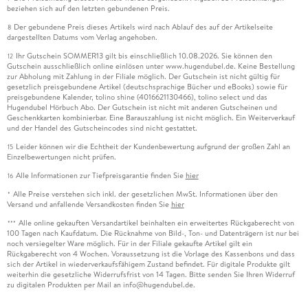
beziehen sich auf den letzten gebundenen Preis.
Der gebundene Preis dieses Artikels wird nach Ablauf des auf der Artikelseite
8
dargestellten Datums vom Verlag angehoben.
Ihr Gutschein SOMMER13 gilt bis einschließlich 10.08.2026. Sie können den
12
Gutschein ausschließlich online einlösen unter www.hugendubel.de. Keine Bestellung
zur Abholung mit Zahlung in der Filiale möglich. Der Gutschein ist nicht gültig für
gesetzlich preisgebundene Artikel (deutschsprachige Bücher und eBooks) sowie für
preisgebundene Kalender, tolino shine (4016621130466), tolino select und das
Hugendubel Hörbuch Abo. Der Gutschein ist nicht mit anderen Gutscheinen und
Geschenkkarten kombinierbar. Eine Barauszahlung ist nicht möglich. Ein Weiterverkauf
und der Handel des Gutscheincodes sind nicht gestattet.
Leider können wir die Echtheit der Kundenbewertung aufgrund der großen Zahl an
15
Einzelbewertungen nicht prüfen.
Alle Informationen zur Tiefpreisgarantie finden Sie
hier
16
Alle Preise verstehen sich inkl. der gesetzlichen MwSt. Informationen über den
*
Versand und anfallende Versandkosten finden Sie
hier
Alle online gekauften Versandartikel beinhalten ein erweitertes Rückgaberecht von
***
100 Tagen nach Kaufdatum. Die Rücknahme von Bild-, Ton- und Datenträgern ist nur bei
noch versiegelter Ware möglich. Für in der Filiale gekaufte Artikel gilt ein
Rückgaberecht von 4 Wochen. Voraussetzung ist die Vorlage des Kassenbons und dass
sich der Artikel in wiederverkaufsfähigem Zustand befindet. Für digitale Produkte gilt
weiterhin die gesetzliche Widerrufsfrist von 14 Tagen. Bitte senden Sie Ihren Widerruf
zu digitalen Produkten per Mail an info@hugendubel.de.