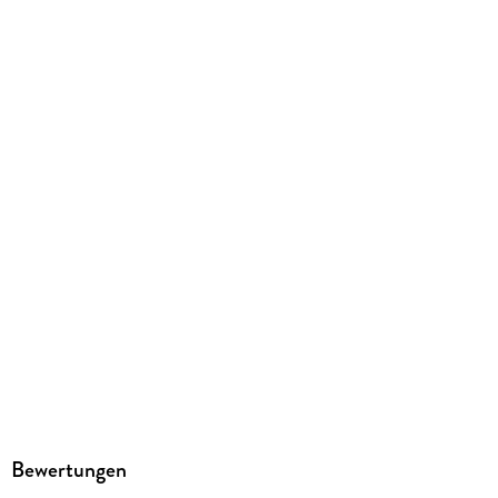
Désirée Singson
Verlag/Hersteller
audioparadies
Family Sharing
Ja
Produktart
MP3 format
Dateiformat
MP3
Audioinhalt
Hörbuch
GTIN
9783987470509
Bewertungen