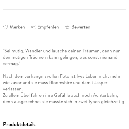
Merken
Empfehlen
Bewerten
"Sei mutig, Wandler und lausche deinen Träumen, denn nur
den mutigen Träumern kann gelingen, was sonst niemand
vermag."
Nach dem verhängnisvollen Foto ist Ivys Leben nicht mehr
wie zuvor und sie muss Bloomshire und damit Jasper
verlassen.
Zu allem Übel fahren ihre Gefühle auch noch Achterbahn,
denn ausgerechnet sie musste sich in zwei Typen gleichzeitig
verlieben. Dazu gilt es herauszufinden, wie sie die verlorenen
Bücher aus dem weißen Palast befreien kann und sie hat
versprochen ihrer Freundin Laveni zu helfen, dem Rätsel der
Produktdetails
verschwundenen Feen auf die Spur zu kommen.