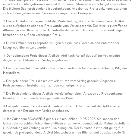
einschränken. Mängelexemplare sind durch einen Stempel als solche gekennzeichnet.
Die frühere Buchpreisbindung ist aufgehoben. Angaben zu Preissenkungen beziehen
sich auf den gebundenen Preis eines mangelfreien Exemplars.
Diese Artikel unterliegen nicht der Preisbindung, die Preisbindung dieser Artikel
2
wurde aufgehoben oder der Preis wurde vom Verlag gesenkt. Die jeweils zutreffende
Alternative wird Ihnen auf der Artikelseite dargestellt. Angaben zu Preissenkungen
beziehen sich auf den vorherigen Preis.
Durch Öffnen der Leseprobe willigen Sie ein, dass Daten an den Anbieter der
3
Leseprobe übermittelt werden.
Der gebundene Preis dieses Artikels wird nach Ablauf des auf der Artikelseite
4
dargestellten Datums vom Verlag angehoben.
Der Preisvergleich bezieht sich auf die unverbindliche Preisempfehlung (UVP) des
5
Herstellers.
Der gebundene Preis dieses Artikels wurde vom Verlag gesenkt. Angaben zu
6
Preissenkungen beziehen sich auf den vorherigen Preis.
Die Preisbindung dieses Artikels wurde aufgehoben. Angaben zu Preissenkungen
7
beziehen sich auf den letzten gebundenen Preis.
Der gebundene Preis dieses Artikels wird nach Ablauf des auf der Artikelseite
8
dargestellten Datums vom Verlag angehoben.
Ihr Gutschein SOMMER13 gilt bis einschließlich 10.08.2026. Sie können den
12
Gutschein ausschließlich online einlösen unter www.hugendubel.de. Keine Bestellung
zur Abholung mit Zahlung in der Filiale möglich. Der Gutschein ist nicht gültig für
gesetzlich preisgebundene Artikel (deutschsprachige Bücher und eBooks) sowie für