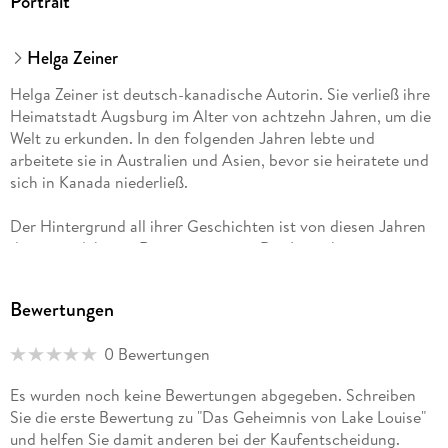
Portrait
Helga Zeiner
Helga Zeiner ist deutsch-kanadische Autorin. Sie verließ ihre
Heimatstadt Augsburg im Alter von achtzehn Jahren, um die
Welt zu erkunden. In den folgenden Jahren lebte und
arbeitete sie in Australien und Asien, bevor sie heiratete und
sich in Kanada niederließ.
Der Hintergrund all ihrer Geschichten ist von diesen Jahren
der ausgedehnten Reisen inspiriert. Der Leser kann nur raten,
welche Teile ihrer dramatischen Thriller auf realen
Erlebnissen beruhen oder ihrer Fantasie entsprungen sind.
Bewertungen
Mehrere ihrer spannenden Romane standen auf der Amazon-
0 Bewertungen
Bestsellerliste und erfreuen sich einer begeisterten
Fangemeinde.
Es wurden noch keine Bewertungen abgegeben. Schreiben
Sie die erste Bewertung zu "Das Geheimnis von Lake Louise"
Heute lebt sie mit ihrem Mann auf Vancouver Island und
und helfen Sie damit anderen bei der Kaufentscheidung.
widmet ihre ganze Zeit dem Schreiben.