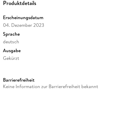
Produktdetails
Kindsentführung. Was kann Carola, so ganz alleine in einem
ihr fremden Land, unternehmen, um die Tragödie
Erscheinungsdatum
aufzudecken?
04. Dezember 2023
Sprache
deutsch
Ausgabe
Gekürzt
Dateigröße
524,74 MB
Barrierefreiheit
Laufzeit
Keine Information zur Barrierefreiheit bekannt
812 Minuten
Autor/Autorin
Helga Zeiner
Sprecher/Sprecherin
Franzi Herold