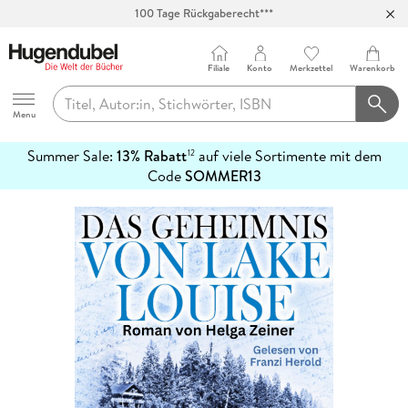
100 Tage Rückgaberecht***
Abholung in über 100 Filialen
Filiale
Konto
Merkzettel
Warenkorb
Hugendubel
Menu
Summer Sale:
13% Rabatt
auf viele Sortimente mit dem
12
mehr
Code
SOMMER13
erfahren