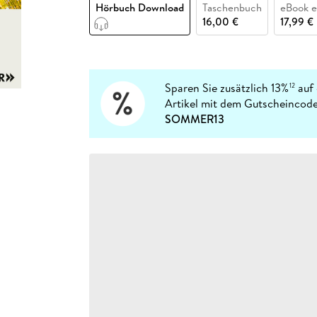
Fremdsprachige Bücher
Hörbuch Download
Taschenbuch
eBook 
n Lernhilfen
 Jugendbücher
eiber
Hörbuch Downloads im Bundle
cher
 Vergleich
 Puzzlezubehör
Lernen
New Adult
STABILO
16,00 €
17,99 €
Taschenbücher
hilfen
hriller
 Backen
er
lender
Ratgeber
op
hriller
Romance
Sachbücher
Sparen Sie zusätzlich 13%
auf 
12
precher:innen
Artikel mit dem Gutscheincode
Science Fiction
SOMMER13
Fremdsprachige Bücher