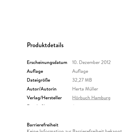
Produktdetails
Erscheinungsdatum
10. Dezember 2012
Auflage
Auflage
Dateigröße
32,27 MB
Autor/Autorin
Herta Müller
Verlag/Hersteller
Hörbuch Hamburg
Family Sharing
Ja
Dateiformat
MP3
GTIN
9783844907872
Barrierefreiheit
Keine Information zur Barrierefreiheit bekannt