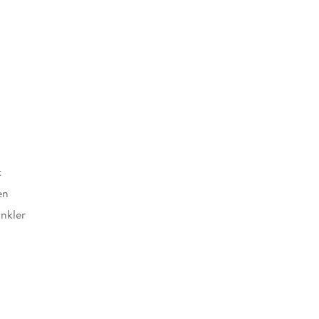
t
en
nkler
at