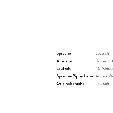
Sprache
deutsch
Ausgabe
Ungekürz
Laufzeit
40 Minut
Sprecher/Sprecherin
Angela Wi
Originalsprache
deutsch
Produktart
MP3 form
Audioinhalt
Hörbuch