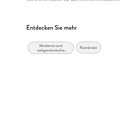
Entdecken Sie mehr
Moderne und
Rumänien
zeitgenössische
Belletristik: allgemein
und literarisch