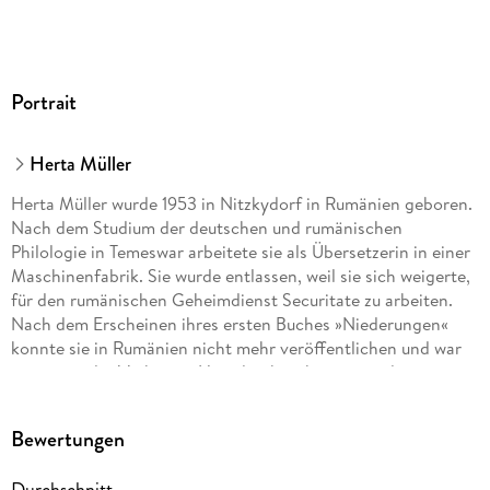
Portrait
Herta Müller
Herta Müller wurde 1953 in Nitzkydorf in Rumänien geboren.
Nach dem Studium der deutschen und rumänischen
Philologie in Temeswar arbeitete sie als Übersetzerin in einer
Maschinenfabrik. Sie wurde entlassen, weil sie sich weigerte,
für den rumänischen Geheimdienst Securitate zu arbeiten.
Nach dem Erscheinen ihres ersten Buches »Niederungen«
konnte sie in Rumänien nicht mehr veröffentlichen und war
immer wieder Verhören, Hausdurchsuchungen und
Bedrohungen durch die Securitate ausgesetzt. 1987 siedelte
sie nach Deutschland über. Für ihre Werke wurde sie mit
Bewertungen
zahlreichen deutschen und internationalen Preisen
ausgezeichnet. 2009 erhielt sie den Nobelpreis für Literatur.