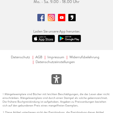
Mo. - Sa. 9.00 - 18.00 Uhr
Laden Sie unsere App herunter.
Datenschutz
AGB
Impressum
Widerrufsbelehrung
Datenschutzeinstellungen
Mängelexemplare sind Bücher mit leichten Beschädigungen, die das Lesen aber nicht
1
einschränken. Mängelexemplare sind durch einen Stempel als solche gekennzeichnet.
Die frühere Buchpreisbindung ist aufgehoben. Angaben zu Preissenkungen beziehen
sich auf den gebundenen Preis eines mangelfreien Exemplars.
Diese Artikel unterliegen nicht der Preisbindung, die Preisbindung dieser Artikel
2