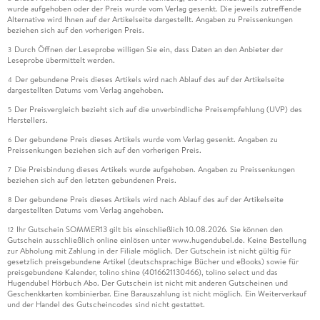
wurde aufgehoben oder der Preis wurde vom Verlag gesenkt. Die jeweils zutreffende
Alternative wird Ihnen auf der Artikelseite dargestellt. Angaben zu Preissenkungen
beziehen sich auf den vorherigen Preis.
Durch Öffnen der Leseprobe willigen Sie ein, dass Daten an den Anbieter der
3
Leseprobe übermittelt werden.
Der gebundene Preis dieses Artikels wird nach Ablauf des auf der Artikelseite
4
dargestellten Datums vom Verlag angehoben.
Der Preisvergleich bezieht sich auf die unverbindliche Preisempfehlung (UVP) des
5
Herstellers.
Der gebundene Preis dieses Artikels wurde vom Verlag gesenkt. Angaben zu
6
Preissenkungen beziehen sich auf den vorherigen Preis.
Die Preisbindung dieses Artikels wurde aufgehoben. Angaben zu Preissenkungen
7
beziehen sich auf den letzten gebundenen Preis.
Der gebundene Preis dieses Artikels wird nach Ablauf des auf der Artikelseite
8
dargestellten Datums vom Verlag angehoben.
Ihr Gutschein SOMMER13 gilt bis einschließlich 10.08.2026. Sie können den
12
Gutschein ausschließlich online einlösen unter www.hugendubel.de. Keine Bestellung
zur Abholung mit Zahlung in der Filiale möglich. Der Gutschein ist nicht gültig für
gesetzlich preisgebundene Artikel (deutschsprachige Bücher und eBooks) sowie für
preisgebundene Kalender, tolino shine (4016621130466), tolino select und das
Hugendubel Hörbuch Abo. Der Gutschein ist nicht mit anderen Gutscheinen und
Geschenkkarten kombinierbar. Eine Barauszahlung ist nicht möglich. Ein Weiterverkauf
und der Handel des Gutscheincodes sind nicht gestattet.