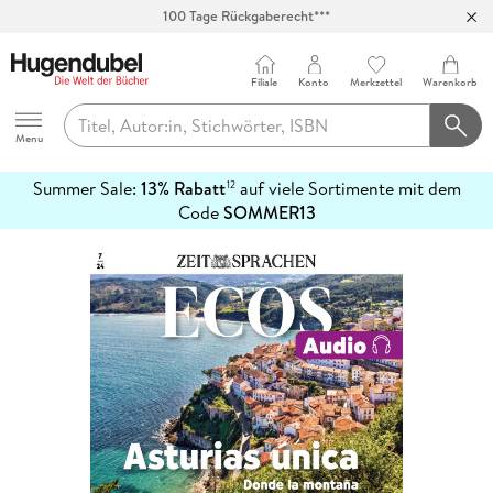
100 Tage Rückgaberecht***
Abholung in über 100 Filialen
Filiale
Konto
Merkzettel
Warenkorb
Hugendubel
Menu
Summer Sale:
13% Rabatt
auf viele Sortimente mit dem
12
mehr
Code
SOMMER13
erfahren