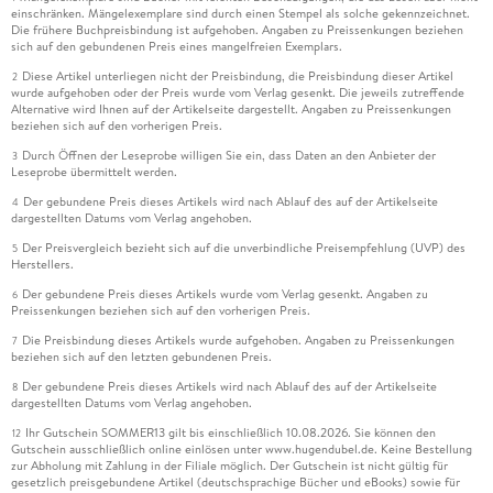
einschränken. Mängelexemplare sind durch einen Stempel als solche gekennzeichnet.
Die frühere Buchpreisbindung ist aufgehoben. Angaben zu Preissenkungen beziehen
sich auf den gebundenen Preis eines mangelfreien Exemplars.
Diese Artikel unterliegen nicht der Preisbindung, die Preisbindung dieser Artikel
2
wurde aufgehoben oder der Preis wurde vom Verlag gesenkt. Die jeweils zutreffende
Alternative wird Ihnen auf der Artikelseite dargestellt. Angaben zu Preissenkungen
beziehen sich auf den vorherigen Preis.
Durch Öffnen der Leseprobe willigen Sie ein, dass Daten an den Anbieter der
3
Leseprobe übermittelt werden.
Der gebundene Preis dieses Artikels wird nach Ablauf des auf der Artikelseite
4
dargestellten Datums vom Verlag angehoben.
Der Preisvergleich bezieht sich auf die unverbindliche Preisempfehlung (UVP) des
5
Herstellers.
Der gebundene Preis dieses Artikels wurde vom Verlag gesenkt. Angaben zu
6
Preissenkungen beziehen sich auf den vorherigen Preis.
Die Preisbindung dieses Artikels wurde aufgehoben. Angaben zu Preissenkungen
7
beziehen sich auf den letzten gebundenen Preis.
Der gebundene Preis dieses Artikels wird nach Ablauf des auf der Artikelseite
8
dargestellten Datums vom Verlag angehoben.
Ihr Gutschein SOMMER13 gilt bis einschließlich 10.08.2026. Sie können den
12
Gutschein ausschließlich online einlösen unter www.hugendubel.de. Keine Bestellung
zur Abholung mit Zahlung in der Filiale möglich. Der Gutschein ist nicht gültig für
gesetzlich preisgebundene Artikel (deutschsprachige Bücher und eBooks) sowie für