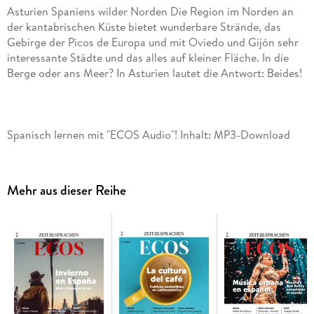
Asturien Spaniens wilder Norden Die Region im Norden an
der kantabrischen Küste bietet wunderbare Strände, das
Gebirge der Picos de Europa und mit Oviedo und Gijón sehr
interessante Städte und das alles auf kleiner Fläche. In die
Spanisch lernen mit "ECOS Audio"! Inhalt: MP3-Download
inkl. Booklet mit den gesprochenen Texten zum Nachlesen
und Glossar (PDF-Format), Sprache: Spanisch. Hören,
Verstehen und Üben ist der beste Weg zum perfekten
Mehr aus dieser Reihe
Spanisch. Das spanische Sprachtraining bietet Ihnen
interessante Beiträge, Gespräche, Nachrichten und
Hintergrundberichte aus der spanischsprachigen Welt. Alle
Texte werden von Muttersprachlern gelesen. Jeder Audio-
Download enthält eine umfangreiche journalistische
Reportage und einen sprachlichen Schwerpunkt. Außerdem
gibt es Übungen zu spanischer Grammatik, zu Wortschatz