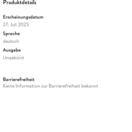
Produktdetails
Erscheinungsdatum
27. Juli 2025
Sprache
deutsch
Ausgabe
Ungekürzt
Dateigröße
807,08 MB
Barrierefreiheit
Laufzeit
Keine Information zur Barrierefreiheit bekannt
913 Minuten
Reihe
Viktorianische Mystery-Krimireihe, 2
Autor/Autorin
Ina Linger, Cina Bard