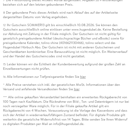
7
beziehen sich auf den letzten gebundenen Preis.
Der gebundene Preis dieses Artikels wird nach Ablauf des auf der Artikelseite
8
dargestellten Datums vom Verlag angehoben.
Ihr Gutschein SOMMER13 gilt bis einschließlich 10.08.2026. Sie können den
12
Gutschein ausschließlich online einlösen unter www.hugendubel.de. Keine Bestellung
zur Abholung mit Zahlung in der Filiale möglich. Der Gutschein ist nicht gültig für
gesetzlich preisgebundene Artikel (deutschsprachige Bücher und eBooks) sowie für
preisgebundene Kalender, tolino shine (4016621130466), tolino select und das
Hugendubel Hörbuch Abo. Der Gutschein ist nicht mit anderen Gutscheinen und
Geschenkkarten kombinierbar. Eine Barauszahlung ist nicht möglich. Ein Weiterverkauf
und der Handel des Gutscheincodes sind nicht gestattet.
Leider können wir die Echtheit der Kundenbewertung aufgrund der großen Zahl an
15
Einzelbewertungen nicht prüfen.
Alle Informationen zur Tiefpreisgarantie finden Sie
hier
16
Alle Preise verstehen sich inkl. der gesetzlichen MwSt. Informationen über den
*
Versand und anfallende Versandkosten finden Sie
hier
Alle online gekauften Versandartikel beinhalten ein erweitertes Rückgaberecht von
***
100 Tagen nach Kaufdatum. Die Rücknahme von Bild-, Ton- und Datenträgern ist nur bei
noch versiegelter Ware möglich. Für in der Filiale gekaufte Artikel gilt ein
Rückgaberecht von 4 Wochen. Voraussetzung ist die Vorlage des Kassenbons und dass
sich der Artikel in wiederverkaufsfähigem Zustand befindet. Für digitale Produkte gilt
weiterhin die gesetzliche Widerrufsfrist von 14 Tagen. Bitte senden Sie Ihren Widerruf
zu digitalen Produkten per Mail an info@hugendubel.de.