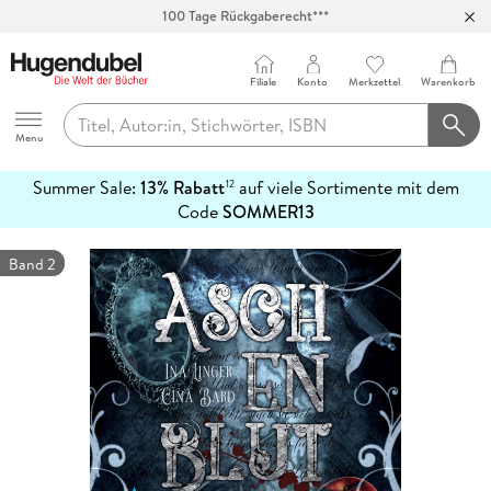
100 Tage Rückgaberecht***
Abholung in über 100 Filialen
Filiale
Konto
Merkzettel
Warenkorb
Hugendubel
Menu
Summer Sale:
13% Rabatt
auf viele Sortimente mit dem
12
mehr
Code
SOMMER13
erfahren
Band 2