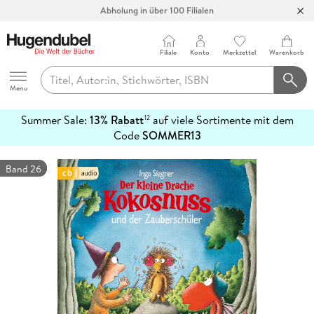
Abholung in über 100 Filialen
Filiale
Konto
Merkzettel
Warenkorb
Hugendubel
Menu
Summer Sale:
13% Rabatt
auf viele Sortimente mit dem
12
mehr
Code
SOMMER13
erfahren
Band 26