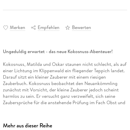
Merken
Empfehlen
Bewerten
Ungeduldig erwartet - das neue Kokosnuss-Abenteuer!
Kokosnuss, Matilda und Oskar staunen nicht schlecht, als auf
einer Lichtung im Klippenwald ein fliegender Teppich landet.
Darauf sitzt ein kleiner Zauberer mit einem riesigen
Zauberbuch. Kokosnuss beobachtet den Neuankömmling
zunächst mit Vorsicht, der kleine Zauberer jedoch scheint
harmlos zu sein. Er versucht ganz verzweifelt, sich seine
Zaubersprüche für die anstehende Prüfung im Fach Obst und
Gemüse zu merken. Aber was macht er auf der Dracheninsel
und was hat er mit dem gefährlichen Zauberer Ziegenbart zu
tun?
Mehr aus dieser Reihe