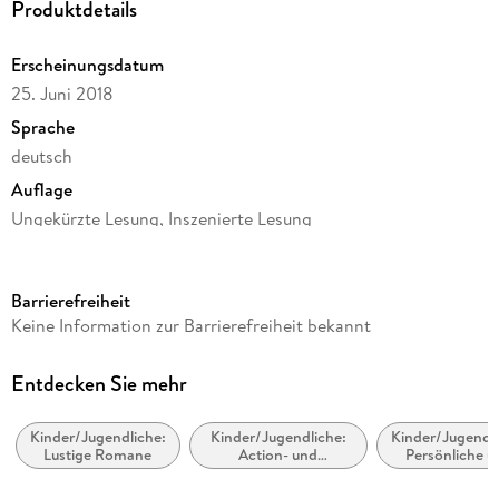
Produktdetails
Erscheinungsdatum
25. Juni 2018
Sprache
deutsch
Auflage
Ungekürzte Lesung, Inszenierte Lesung
Ausgabe
Ungekürzt
Barrierefreiheit
Dateigröße
Keine Information zur Barrierefreiheit bekannt
59,58 MB
Laufzeit
Entdecken Sie mehr
47 Minuten
Kinder/Jugendliche:
Kinder/Jugendliche:
Kinder/Jugendli
Altersempfehlung
Lustige Romane
Action- und
Persönliche u
von 4 bis 99 Jahren
Abenteuergeschichten
soziale Theme
Freunde un