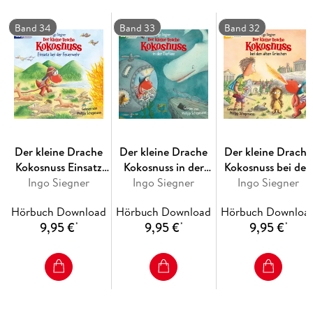
Gelesen von Kokosnuss-Stimme Philipp Schepmann
Band 34
Band 33
Band 32
Der kleine Drache
Der kleine Drache
Der kleine Drache
Kokosnuss Einsatz
Kokosnuss in der
Kokosnuss bei den
bei der Feuerwehr
Ingo Siegner
Ingo Siegner
Tiefsee
alten Griechen
Ingo Siegner
Hörbuch Download
Hörbuch Download
Hörbuch Downloa
9,95 €
9,95 €
9,95 €
*
*
*