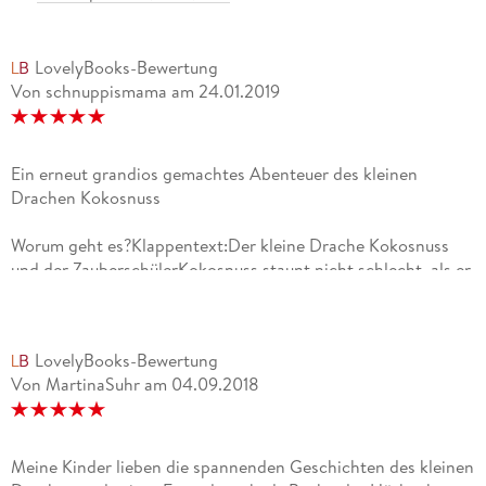
LovelyBooks-Bewertung
Von schnuppismama
am
24.01.2019
Ein erneut grandios gemachtes Abenteuer des kleinen
Drachen Kokosnuss
Worum geht es?Klappentext:Der kleine Drache Kokosnuss
und der ZauberschülerKokosnuss staunt nicht schlecht, als er
beim Überfliegen der Sieben Sümpfe ein Hausschwein
entdeckt. Was treibt ein Hausschwein in den Sümpfen der
Dracheninsel?Gemeinsam mit Matilda und Oskar bricht der
LovelyBooks-Bewertung
kleine Drache zu einer Sumpf-Expedition auf.Als die
Von MartinaSuhr
am
04.09.2018
Dämmerung hereinbricht, wird es unheimlich. In
Nebelschwaden verbergen sich unheimliche Gestalten. Ob
der gefährliche Spitzmauldrache dabei ist? Plötzlich
versinken die Freunde in einem Sumpfloch! Im letzten
Meine Kinder lieben die spannenden Geschichten des kleinen
Moment werden sie von einem kleinen Zauberer gerettet.