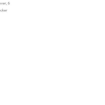
ver, 6
cker
855978