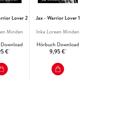
rrior Lover 2
Jax - Warrior Lover 1
een Minden
Inka Loreen Minden
 Download
Hörbuch Download
95 €
9,95 €
*
*