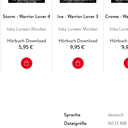
Storm - Warrior Lover 4
Ice - Warrior Lover 3
Crome - Wa
Inka Loreen Minden
Inka Loreen Minden
Inka Lor
Hörbuch Download
Hörbuch Download
Hörbuch
5,95 €
9,95 €
9,
*
*
Sprache
deutsch
Dateigröße
161,13 MB