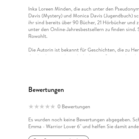
Inka Loreen Minden, die auch unter den Pseudonym
Davis (Mystery) und Monica Davis (Jugendbuch) sch
ihr sind bereits über 90 Bücher, 21 Hörbücher und 
unter den Online-Jahresbestsellern zu finden sind. S
Rowohlt.
Die Autorin ist bekannt für Geschichten, die zu He
die den Leser nicht mehr loslassen. Spannende ode
Leidenschaft zeichnen ihre Storys aus, die an den 
Ihre Titel wurden in mehrere Sprachen übersetzt, zB
Auf Englisch sind erhältlich: Hearts of Stone, Nat
Bewertungen
Caprice.
Mit ihrem Mann und ihrem Sohn lebt sie in der Nä
0 Bewertungen
ihre Lebenselixiere, außerdem spielt sie Geige, sie 
Es wurden noch keine Bewertungen abgegeben. Sch
Emma - Warrior Lover 6" und helfen Sie damit ande