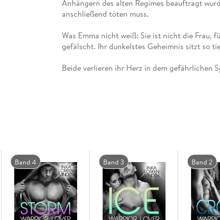
Anhängern des alten Regimes beauftragt wurd
Was Emma nicht weiß: Sie ist nicht die Frau, für
Jax, Crome, Ice, Storm, Nitro, Andrew, Steel . .
Band 4
Band 3
Band 2