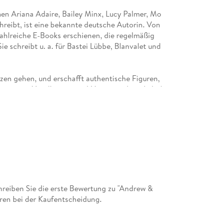
en Ariana Adaire, Bailey Minx, Lucy Palmer, Mo
reibt, ist eine bekannte deutsche Autorin. Von
zahlreiche E-Books erschienen, die regelmäßig
ie schreibt u. a. für Bastei Lübbe, Blanvalet und
rzen gehen, und erschafft authentische Figuren,
r rasante Handlungen, viel Humor und prickelnde
unterschiedlichsten Schauplätzen spielen.
 polnisch, tschechisch, holländisch, spanisch.
e - Beast Lovers, Daniel Taylor - Demon Heart und
he von München. Schokolade und Schreiben sind
singt und schaut gerne mit ihrer Familie Filme an.
reiben Sie die erste Bewertung zu "Andrew &
ren bei der Kaufentscheidung.