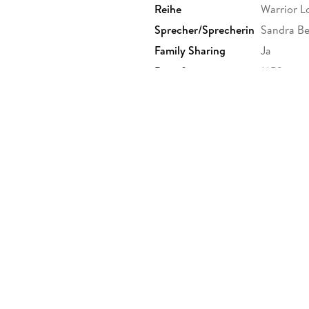
Reihe
Warrior Lo
Sprecher/Sprecherin
Sandra Be
Family Sharing
Ja
Dateiformat
MP3
GTIN
4066338