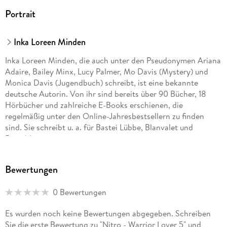
Portrait
Inka Loreen Minden
Inka Loreen Minden, die auch unter den Pseudonymen Ariana
Adaire, Bailey Minx, Lucy Palmer, Mo Davis (Mystery) und
Monica Davis (Jugendbuch) schreibt, ist eine bekannte
deutsche Autorin. Von ihr sind bereits über 90 Bücher, 18
Hörbücher und zahlreiche E-Books erschienen, die
regelmäßig unter den Online-Jahresbestsellern zu finden
sind. Sie schreibt u. a. für Bastei Lübbe, Blanvalet und
Rowohlt.
Die Autorin ist bekannt für Geschichten, die zu Herzen
Bewertungen
gehen, und erschafft authentische Figuren, die den Leser
nicht mehr loslassen. Spannende oder rasante Handlungen,
0 Bewertungen
viel Humor und prickelnde Leidenschaft zeichnen ihre Storys
aus, die an den unterschiedlichsten Schauplätzen spielen.
Es wurden noch keine Bewertungen abgegeben. Schreiben
Sie die erste Bewertung zu "Nitro - Warrior Lover 5" und