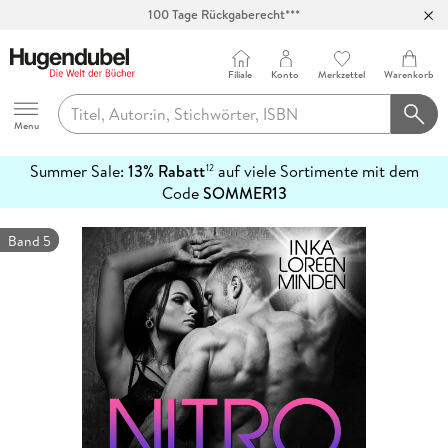
100 Tage Rückgaberecht***
Abholung in über 100 Filialen
Filiale
Konto
Merkzettel
Warenkorb
Hugendubel
Menu
Summer Sale:
13% Rabatt
auf viele Sortimente mit dem
12
mehr
Code
SOMMER13
erfahren
Band 5