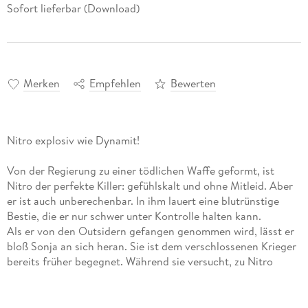
Sofort lieferbar (Download)
Merken
Empfehlen
Bewerten
Nitro explosiv wie Dynamit!
Von der Regierung zu einer tödlichen Waffe geformt, ist
Nitro der perfekte Killer: gefühlskalt und ohne Mitleid. Aber
er ist auch unberechenbar. In ihm lauert eine blutrünstige
Bestie, die er nur schwer unter Kontrolle halten kann.
Als er von den Outsidern gefangen genommen wird, lässt er
bloß Sonja an sich heran. Sie ist dem verschlossenen Krieger
bereits früher begegnet. Während sie versucht, zu Nitro
durchzudringen, schwört er sich, sie zu töten. Denn sie hat
nicht nur sein wahres Ich gesehen, sondern ihm etwas
genommen, das ihm niemand zurückgeben kann