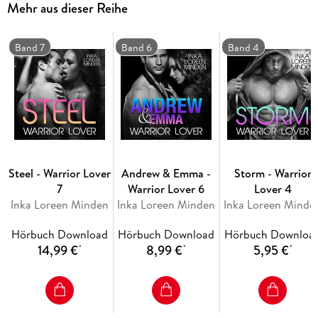
Mehr aus dieser Reihe
Ein heißer Liebesroman mit Action, Tortured Heroes,
Romantik und Happy End.
Band 7
Band 6
Band 4
Teil 5 der Warrior Lover Hörbuch-Serie mit der Rebellin Sonja
und dem Biest-Krieger Nitro! Jeder Teil kann jedoch auch
ohne Vorkenntnisse gehört werden.
Steel - Warrior Lover
Andrew & Emma -
Storm - Warrior
7
Warrior Lover 6
Lover 4
Inka Loreen Minden
Inka Loreen Minden
Inka Loreen Minde
Hörbuch Download
Hörbuch Download
Hörbuch Downloa
14,99 €
8,99 €
5,95 €
*
*
*