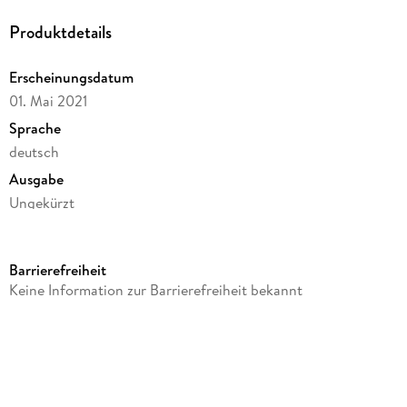
Produktdetails
Erscheinungsdatum
01. Mai 2021
Sprache
deutsch
Ausgabe
Ungekürzt
Dateigröße
260,95 MB
Barrierefreiheit
Laufzeit
Keine Information zur Barrierefreiheit bekannt
383 Minuten
Reihe
Warrior Lover, 5
Autor/Autorin
Inka Loreen Minden