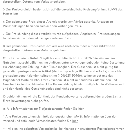
dargestellten Datums vom Verlag angehoben.
Der Preisvergleich bezieht sich auf die unverbindliche Preisempfehlung (UVP) des
5
Herstellers.
Der gebundene Preis dieses Artikels wurde vom Verlag gesenkt. Angaben zu
6
Preissenkungen beziehen sich auf den vorherigen Preis.
Die Preisbindung dieses Artikels wurde aufgehoben. Angaben zu Preissenkungen
7
beziehen sich auf den letzten gebundenen Preis.
Der gebundene Preis dieses Artikels wird nach Ablauf des auf der Artikelseite
8
dargestellten Datums vom Verlag angehoben.
Ihr Gutschein SOMMER13 gilt bis einschließlich 10.08.2026. Sie können den
12
Gutschein ausschließlich online einlösen unter www.hugendubel.de. Keine Bestellung
zur Abholung mit Zahlung in der Filiale möglich. Der Gutschein ist nicht gültig für
gesetzlich preisgebundene Artikel (deutschsprachige Bücher und eBooks) sowie für
preisgebundene Kalender, tolino shine (4016621130466), tolino select und das
Hugendubel Hörbuch Abo. Der Gutschein ist nicht mit anderen Gutscheinen und
Geschenkkarten kombinierbar. Eine Barauszahlung ist nicht möglich. Ein Weiterverkauf
und der Handel des Gutscheincodes sind nicht gestattet.
Leider können wir die Echtheit der Kundenbewertung aufgrund der großen Zahl an
15
Einzelbewertungen nicht prüfen.
Alle Informationen zur Tiefpreisgarantie finden Sie
hier
16
Alle Preise verstehen sich inkl. der gesetzlichen MwSt. Informationen über den
*
Versand und anfallende Versandkosten finden Sie
hier
Alle online gekauften Versandartikel beinhalten ein erweitertes Rückgaberecht von
***