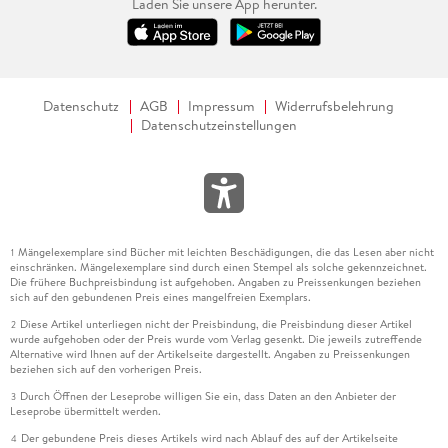
Laden Sie unsere App herunter.
Datenschutz
AGB
Impressum
Widerrufsbelehrung
Datenschutzeinstellungen
Mängelexemplare sind Bücher mit leichten Beschädigungen, die das Lesen aber nicht
1
einschränken. Mängelexemplare sind durch einen Stempel als solche gekennzeichnet.
Die frühere Buchpreisbindung ist aufgehoben. Angaben zu Preissenkungen beziehen
sich auf den gebundenen Preis eines mangelfreien Exemplars.
Diese Artikel unterliegen nicht der Preisbindung, die Preisbindung dieser Artikel
2
wurde aufgehoben oder der Preis wurde vom Verlag gesenkt. Die jeweils zutreffende
Alternative wird Ihnen auf der Artikelseite dargestellt. Angaben zu Preissenkungen
beziehen sich auf den vorherigen Preis.
Durch Öffnen der Leseprobe willigen Sie ein, dass Daten an den Anbieter der
3
Leseprobe übermittelt werden.
Der gebundene Preis dieses Artikels wird nach Ablauf des auf der Artikelseite
4