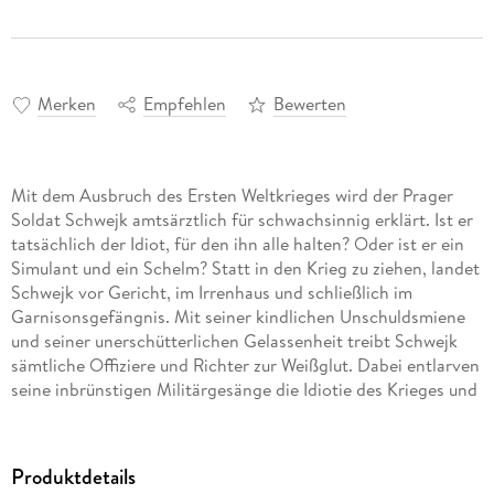
Merken
Empfehlen
Bewerten
Mit dem Ausbruch des Ersten Weltkrieges wird der Prager
Soldat Schwejk amtsärztlich für schwachsinnig erklärt. Ist er
tatsächlich der Idiot, für den ihn alle halten? Oder ist er ein
Simulant und ein Schelm? Statt in den Krieg zu ziehen, landet
Schwejk vor Gericht, im Irrenhaus und schließlich im
Garnisonsgefängnis. Mit seiner kindlichen Unschuldsmiene
und seiner unerschütterlichen Gelassenheit treibt Schwejk
sämtliche Offiziere und Richter zur Weißglut. Dabei entlarven
seine inbrünstigen Militärgesänge die Idiotie des Krieges und
stimmen einen schonungslosen Abgesang auf den
Militarismus an. Eine böhmische Meistersatire gelesen von
Helmut Qualtinger. Lesung mit Helmut Qualtinger 1 mp3-CD |
Produktdetails
ca. 4 h 40 min