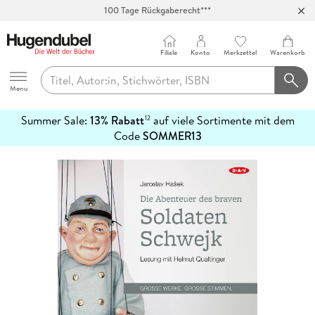
100 Tage Rückgaberecht***
Abholung in über 100 Filialen
Filiale
Konto
Merkzettel
Warenkorb
Hugendubel
Menu
Summer Sale:
13% Rabatt
auf viele Sortimente mit dem
12
mehr
Code
SOMMER13
erfahren