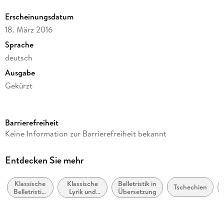
Erscheinungsdatum
18. März 2016
Sprache
deutsch
Ausgabe
Gekürzt
Laufzeit
283 Minuten
Barrierefreiheit
Reihe
Keine Information zur Barrierefreiheit bekannt
GROSSE WERKE. GROSSE STIMMEN
Autor/Autorin
Entdecken Sie mehr
Jaroslav Hašek
Klassische
Klassische
Belletristik in
Sprecher/Sprecherin
Tschechien
Belletristik:
Lyrik und
Übersetzung
Helmut Qualtinger
allgemein
Dichtung
und
vor dem 20.
Verlag/Hersteller
literarisch
Jahrhundert