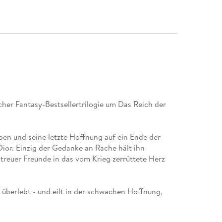
cher Fantasy-Bestsellertrilogie um Das Reich der
uben und seine letzte Hoffnung auf ein Ende der
Dior. Einzig der Gedanke an Rache hält ihn
 treuer Freunde in das vom Krieg zerrüttete Herz
 überlebt - und eilt in der schwachen Hoffnung,
auf die belagerte Hauptstadt zu. Und auch die
er.