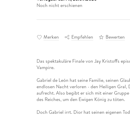
Noch nicht erschienen
Merken
Empfehlen
Bewerten
Das spektakuläre Finale von Jay Kristoffs epis
Vampire.
Gabriel de León hat seine Familie, seinen Gla
endlosen Nacht verloren - den Heiligen Gral, 
aufrecht. Also begibt er sich mit einer Gruppe
des Reiches, um den Ewigen König zu töten.
Doch Gabriel irrt. Dior hat seinen eigenen Tod
den Tagestod für immer zu beenden, ebenfalls 
Legionen des Ewigen Königs rücken immer näh