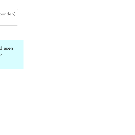
bunden)
diesen
: