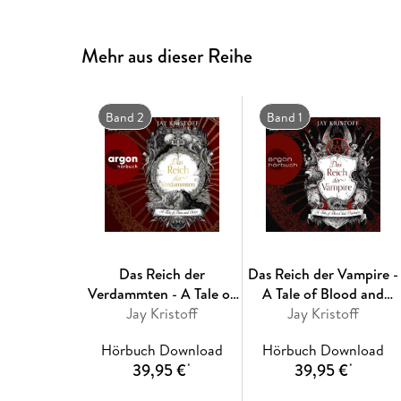
Mehr aus dieser Reihe
Band 2
Band 1
Das Reich der
Das Reich der Vampire -
Verdammten - A Tale of
A Tale of Blood and
Pain and Hope
Jay Kristoff
Jay Kristoff
Darkness
Hörbuch Download
Hörbuch Download
39,95 €
39,95 €
*
*