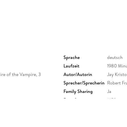
Sprache
deutsch
Laufzeit
1980 Min
re of the Vampire, 3
Autor/Autorin
Jay Kristo
Sprecher/Sprecherin
Robert Fr
Family Sharing
Ja
Dateiformat
MP3
GTIN
9783732