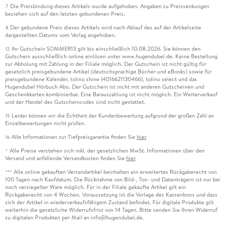
Die Preisbindung dieses Artikels wurde aufgehoben. Angaben zu Preissenkungen
7
beziehen sich auf den letzten gebundenen Preis.
Der gebundene Preis dieses Artikels wird nach Ablauf des auf der Artikelseite
8
dargestellten Datums vom Verlag angehoben.
Ihr Gutschein SOMMER13 gilt bis einschließlich 10.08.2026. Sie können den
12
Gutschein ausschließlich online einlösen unter www.hugendubel.de. Keine Bestellung
zur Abholung mit Zahlung in der Filiale möglich. Der Gutschein ist nicht gültig für
gesetzlich preisgebundene Artikel (deutschsprachige Bücher und eBooks) sowie für
preisgebundene Kalender, tolino shine (4016621130466), tolino select und das
Hugendubel Hörbuch Abo. Der Gutschein ist nicht mit anderen Gutscheinen und
Geschenkkarten kombinierbar. Eine Barauszahlung ist nicht möglich. Ein Weiterverkauf
und der Handel des Gutscheincodes sind nicht gestattet.
Leider können wir die Echtheit der Kundenbewertung aufgrund der großen Zahl an
15
Einzelbewertungen nicht prüfen.
Alle Informationen zur Tiefpreisgarantie finden Sie
hier
16
Alle Preise verstehen sich inkl. der gesetzlichen MwSt. Informationen über den
*
Versand und anfallende Versandkosten finden Sie
hier
Alle online gekauften Versandartikel beinhalten ein erweitertes Rückgaberecht von
***
100 Tagen nach Kaufdatum. Die Rücknahme von Bild-, Ton- und Datenträgern ist nur bei
noch versiegelter Ware möglich. Für in der Filiale gekaufte Artikel gilt ein
Rückgaberecht von 4 Wochen. Voraussetzung ist die Vorlage des Kassenbons und dass
sich der Artikel in wiederverkaufsfähigem Zustand befindet. Für digitale Produkte gilt
weiterhin die gesetzliche Widerrufsfrist von 14 Tagen. Bitte senden Sie Ihren Widerruf
zu digitalen Produkten per Mail an info@hugendubel.de.