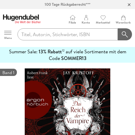
100 Tage Rückgaberecht***
Abholung in über 100 Filialen
Filiale
Konto
Merkzettel
Warenkorb
Hugendubel
Menu
Summer Sale:
13% Rabatt
auf viele Sortimente mit dem
12
mehr
Code
SOMMER13
erfahren
Band 1