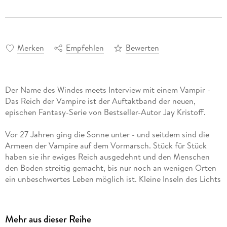
Merken
Empfehlen
Bewerten
Der Name des Windes meets Interview mit einem Vampir -
Das Reich der Vampire ist der Auftaktband der neuen,
epischen Fantasy-Serie von Bestseller-Autor Jay Kristoff.
Vor 27 Jahren ging die Sonne unter - und seitdem sind die
Armeen der Vampire auf dem Vormarsch. Stück für Stück
haben sie ihr ewiges Reich ausgedehnt und den Menschen
den Boden streitig gemacht, bis nur noch an wenigen Orten
ein unbeschwertes Leben möglich ist. Kleine Inseln des Lichts
in einem Meer aus ewiger Finsternis.
Als der junge Gabriel de León sein Heimatdorf verlassen
muss, führt ihn sein Weg nach San Michon, zum Orden der
Mehr aus dieser Reihe
Silberwächter, einer heiligen Bruderschaft, die das Reich und