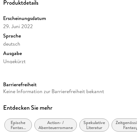
Produktdetails
Erscheinungsdatum
29. Juni 2022
Sprache
deutsch
Ausgabe
Ungekürzt
Dateigröße
1.367,32 MB
Barrierefreiheit
Laufzeit
Keine Information zur Barrierefreiheit bekannt
1993 Minuten
Reihe
Entdecken Sie mehr
Das Reich der Vampire / Empire of the Vampire, 1
Epische
Action- /
Spekulative
Zeitgenössis
Autor/Autorin
Fantasy
Abenteuerromane
Literatur
Fantasy
Jay Kristoff
(High
Fantasy) /