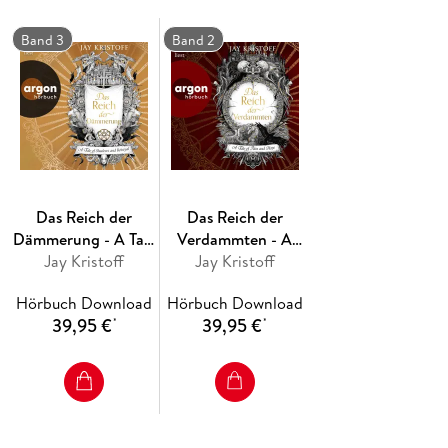
die Kirche gegen den Ansturm der Bestien verteidigt. Und
noch ahnt er nicht, dass er zur größten Legende des Ordens
Band 3
Band 2
werden wird - und zur letzten Hoffnung einer sterbenden
Welt.
Das Reich der
Das Reich der
Dämmerung - A Tale
Verdammten - A
of Shadows and
Jay Kristoff
Tale of Pain and
Jay Kristoff
Betrayal
Hope
Hörbuch Download
Hörbuch Download
39,95 €
39,95 €
*
*