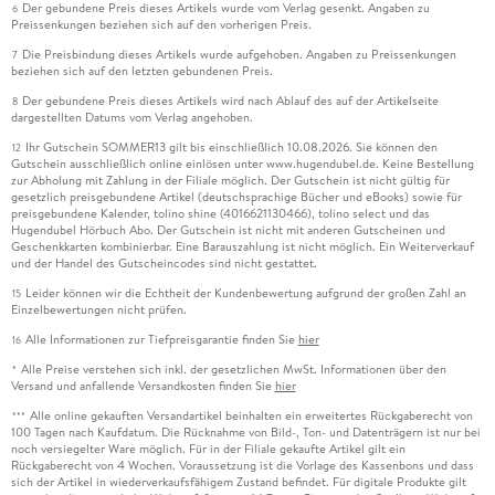
Der gebundene Preis dieses Artikels wurde vom Verlag gesenkt. Angaben zu
6
Preissenkungen beziehen sich auf den vorherigen Preis.
Die Preisbindung dieses Artikels wurde aufgehoben. Angaben zu Preissenkungen
7
beziehen sich auf den letzten gebundenen Preis.
Der gebundene Preis dieses Artikels wird nach Ablauf des auf der Artikelseite
8
dargestellten Datums vom Verlag angehoben.
Ihr Gutschein SOMMER13 gilt bis einschließlich 10.08.2026. Sie können den
12
Gutschein ausschließlich online einlösen unter www.hugendubel.de. Keine Bestellung
zur Abholung mit Zahlung in der Filiale möglich. Der Gutschein ist nicht gültig für
gesetzlich preisgebundene Artikel (deutschsprachige Bücher und eBooks) sowie für
preisgebundene Kalender, tolino shine (4016621130466), tolino select und das
Hugendubel Hörbuch Abo. Der Gutschein ist nicht mit anderen Gutscheinen und
Geschenkkarten kombinierbar. Eine Barauszahlung ist nicht möglich. Ein Weiterverkauf
und der Handel des Gutscheincodes sind nicht gestattet.
Leider können wir die Echtheit der Kundenbewertung aufgrund der großen Zahl an
15
Einzelbewertungen nicht prüfen.
Alle Informationen zur Tiefpreisgarantie finden Sie
hier
16
Alle Preise verstehen sich inkl. der gesetzlichen MwSt. Informationen über den
*
Versand und anfallende Versandkosten finden Sie
hier
Alle online gekauften Versandartikel beinhalten ein erweitertes Rückgaberecht von
***
100 Tagen nach Kaufdatum. Die Rücknahme von Bild-, Ton- und Datenträgern ist nur bei
noch versiegelter Ware möglich. Für in der Filiale gekaufte Artikel gilt ein
Rückgaberecht von 4 Wochen. Voraussetzung ist die Vorlage des Kassenbons und dass
sich der Artikel in wiederverkaufsfähigem Zustand befindet. Für digitale Produkte gilt