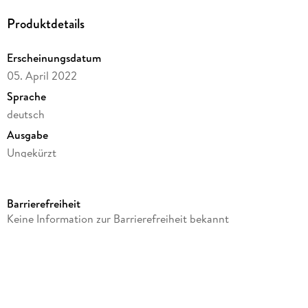
Produktdetails
Erscheinungsdatum
05. April 2022
Sprache
deutsch
Ausgabe
Ungekürzt
Dateigröße
326,11 MB
Barrierefreiheit
Laufzeit
Keine Information zur Barrierefreiheit bekannt
468 Minuten
Reihe
Die Weltenfalten, 2
Autor/Autorin
Jenny Völker