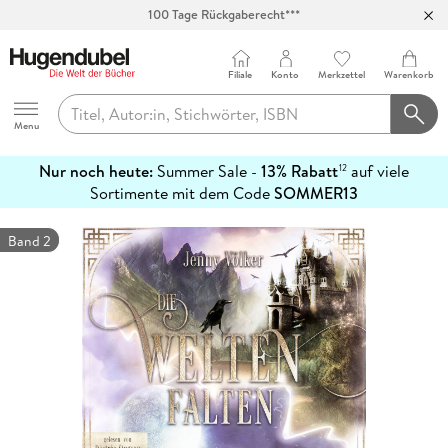
100 Tage Rückgaberecht***
Abholung in über 100 Filialen
Filiale
Konto
Merkzettel
Warenkorb
Hugendubel
Menu
Nur noch heute:
Summer Sale -
13% Rabatt
auf viele
12
mehr
Sortimente mit dem Code
SOMMER13
erfahren
Band 2