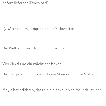
Sofort lieferbar (Download)
Merken
Empfehlen
Bewerten
Die Weltenfalten - Trilogie geht weiter:
Vier Zirkel und ein mächtiger Hexer.
Unzählige Geheimnisse und zwei Männer an ihrer Seite.
Mayla hat erfahren, dass sie die Enkelin von Melinda ist, der
mächtigen Feuerhexe. Doch von der fehlt jede Spur. Auf der
Suche nach ihr sind Tom und Georg an ihrer Seite. Verrat und
Gefahr drohen und Mayla muss sich fragen, wem sie trauen