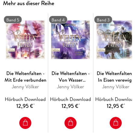
Mehr aus dieser Reihe
kann.
Band 2 der fantastischen Weltenfalten-Trilogie, ein Urban-
Band 5
Band 4
Band 3
Fantasy-Roman mit erwachsenen Hauptfiguren, Spannung,
Liebe und Magie.
Die Weltenfalten -
Die Weltenfalten -
Die Weltenfalten -
Mit Erde verbunden
Von Wasser
In Eisen verewigt
Jenny Völker
Jenny Völker
geschützt
Jenny Völker
Hörbuch Download
Hörbuch Download
Hörbuch Downloa
12,95 €
12,95 €
12,95 €
*
*
*