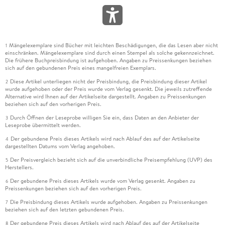
Mängelexemplare sind Bücher mit leichten Beschädigungen, die das Lesen aber nicht
1
einschränken. Mängelexemplare sind durch einen Stempel als solche gekennzeichnet.
Die frühere Buchpreisbindung ist aufgehoben. Angaben zu Preissenkungen beziehen
sich auf den gebundenen Preis eines mangelfreien Exemplars.
Diese Artikel unterliegen nicht der Preisbindung, die Preisbindung dieser Artikel
2
wurde aufgehoben oder der Preis wurde vom Verlag gesenkt. Die jeweils zutreffende
Alternative wird Ihnen auf der Artikelseite dargestellt. Angaben zu Preissenkungen
beziehen sich auf den vorherigen Preis.
Durch Öffnen der Leseprobe willigen Sie ein, dass Daten an den Anbieter der
3
Leseprobe übermittelt werden.
Der gebundene Preis dieses Artikels wird nach Ablauf des auf der Artikelseite
4
dargestellten Datums vom Verlag angehoben.
Der Preisvergleich bezieht sich auf die unverbindliche Preisempfehlung (UVP) des
5
Herstellers.
Der gebundene Preis dieses Artikels wurde vom Verlag gesenkt. Angaben zu
6
Preissenkungen beziehen sich auf den vorherigen Preis.
Die Preisbindung dieses Artikels wurde aufgehoben. Angaben zu Preissenkungen
7
beziehen sich auf den letzten gebundenen Preis.
Der gebundene Preis dieses Artikels wird nach Ablauf des auf der Artikelseite
8