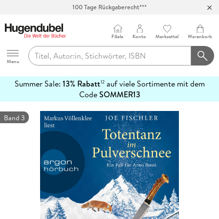
100 Tage Rückgaberecht***
Abholung in über 100 Filialen
Filiale
Konto
Merkzettel
Warenkorb
Hugendubel
Menu
Summer Sale:
13% Rabatt
auf viele Sortimente mit dem
12
mehr
Code
SOMMER13
erfahren
Band 3