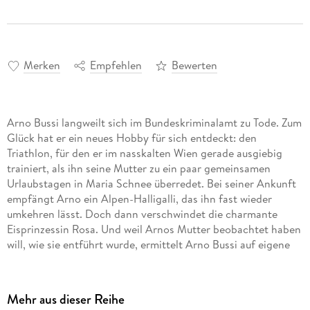
Merken
Empfehlen
Bewerten
Arno Bussi langweilt sich im Bundeskriminalamt zu Tode. Zum
Glück hat er ein neues Hobby für sich entdeckt: den
Triathlon, für den er im nasskalten Wien gerade ausgiebig
trainiert, als ihn seine Mutter zu ein paar gemeinsamen
Urlaubstagen in Maria Schnee überredet. Bei seiner Ankunft
empfängt Arno ein Alpen-Halligalli, das ihn fast wieder
umkehren lässt. Doch dann verschwindet die charmante
Eisprinzessin Rosa. Und weil Arnos Mutter beobachtet haben
will, wie sie entführt wurde, ermittelt Arno Bussi auf eigene
Faust. Die Lage wird so richtig ernst, als eine Leiche
auftaucht, sich die resolute Erna Katz vom LKA Tirol
einschaltet - und dann auch noch der Schneesturm des
Mehr aus dieser Reihe
Jahrhunderts über Maria Schnee hereinbricht . . .