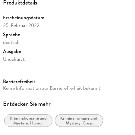
Produktdetails
Erscheinungsdatum
25. Februar 2022
Sprache
deutsch
Ausgabe
Ungekürzt
Dateigröße
357,29 MB
Barrierefreiheit
Laufzeit
Keine Information zur Barrierefreiheit bekannt
471 Minuten
Reihe
Entdecken Sie mehr
Ein Fall für Arno Bussi, 3
Kriminalromane und
Kriminalromane und
Autor/Autorin
Mystery: Humor
Mystery: Cosy
Joe Fischler
Mystery