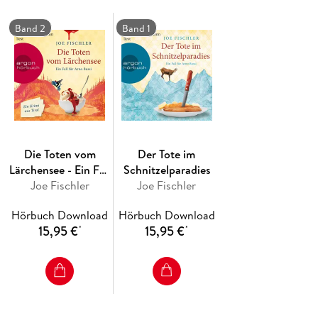
Band 2
Band 1
Die Toten vom
Der Tote im
Lärchensee - Ein Fall
Schnitzelparadies
für Arno Bussi
Joe Fischler
Joe Fischler
Hörbuch Download
Hörbuch Download
15,95 €
15,95 €
*
*