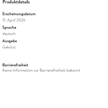
Produktdetails
Erscheinungsdatum
17. April 2026
Sprache
deutsch
Ausgabe
Gekürzt
Dateigröße
48,43 MB
Barrierefreiheit
Laufzeit
Keine Information zur Barrierefreiheit bekannt
43 Minuten
Altersempfehlung
von 3 bis 7 Jahren
Reihe
Ritter Rost, 23