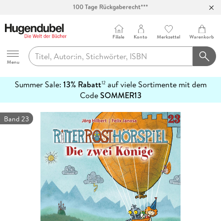
Abholung in über 100 Filialen
Filiale
Konto
Merkzettel
Warenkorb
Hugendubel
Menu
Summer Sale:
13% Rabatt
auf viele Sortimente mit dem
12
mehr
Code
SOMMER13
erfahren
Band 23