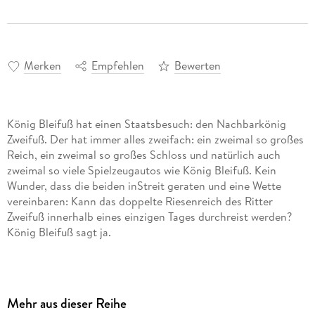
Merken
Empfehlen
Bewerten
König Bleifuß hat einen Staatsbesuch: den Nachbarkönig
Zweifuß. Der hat immer alles zweifach: ein zweimal so großes
Reich, ein zweimal so großes Schloss und natürlich auch
zweimal so viele Spielzeugautos wie König Bleifuß. Kein
Wunder, dass die beiden inStreit geraten und eine Wette
vereinbaren: Kann das doppelte Riesenreich des Ritter
Zweifuß innerhalb eines einzigen Tages durchreist werden?
Natürlich unternimmt König Bleifuß diese gefährliche Reise
aber nicht persönlich. Lieberschickt er den Ritter Rost los,
zusammen mit dem Burgfräulein Bö und Feuerdrachen Koks.
Mehr aus dieser Reihe
Sollen sich lieber mit dem Heißluftballon abstürzen und sich