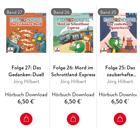
Band 27
Band 26
Band 25
Ob das wohl gut geht?
Folge 27: Das
Folge 26: Mord im
Folge 25: Das
Gedanken-Duell
Schrottland-Express
zauberhafte
Jörg Hilbert
Jörg Hilbert
Sparschwein
Jörg Hilbert
Hörbuch Download
Hörbuch Download
Hörbuch Downloa
6,50 €
6,50 €
6,50 €
*
*
*