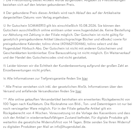
7
beziehen sich auf den letzten gebundenen Preis.
Der gebundene Preis dieses Artikels wird nach Ablauf des auf der Artikelseite
8
dargestellten Datums vom Verlag angehoben.
Ihr Gutschein SOMMER13 gilt bis einschließlich 10.08.2026. Sie können den
12
Gutschein ausschließlich online einlösen unter www.hugendubel.de. Keine Bestellung
zur Abholung mit Zahlung in der Filiale möglich. Der Gutschein ist nicht gültig für
gesetzlich preisgebundene Artikel (deutschsprachige Bücher und eBooks) sowie für
preisgebundene Kalender, tolino shine (4016621130466), tolino select und das
Hugendubel Hörbuch Abo. Der Gutschein ist nicht mit anderen Gutscheinen und
Geschenkkarten kombinierbar. Eine Barauszahlung ist nicht möglich. Ein Weiterverkauf
und der Handel des Gutscheincodes sind nicht gestattet.
Leider können wir die Echtheit der Kundenbewertung aufgrund der großen Zahl an
15
Einzelbewertungen nicht prüfen.
Alle Informationen zur Tiefpreisgarantie finden Sie
hier
16
Alle Preise verstehen sich inkl. der gesetzlichen MwSt. Informationen über den
*
Versand und anfallende Versandkosten finden Sie
hier
Alle online gekauften Versandartikel beinhalten ein erweitertes Rückgaberecht von
***
100 Tagen nach Kaufdatum. Die Rücknahme von Bild-, Ton- und Datenträgern ist nur bei
noch versiegelter Ware möglich. Für in der Filiale gekaufte Artikel gilt ein
Rückgaberecht von 4 Wochen. Voraussetzung ist die Vorlage des Kassenbons und dass
sich der Artikel in wiederverkaufsfähigem Zustand befindet. Für digitale Produkte gilt
weiterhin die gesetzliche Widerrufsfrist von 14 Tagen. Bitte senden Sie Ihren Widerruf
zu digitalen Produkten per Mail an info@hugendubel.de.