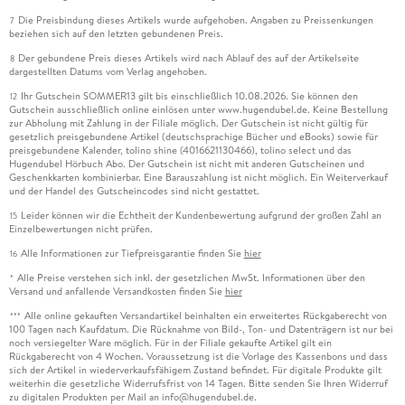
Die Preisbindung dieses Artikels wurde aufgehoben. Angaben zu Preissenkungen
7
beziehen sich auf den letzten gebundenen Preis.
Der gebundene Preis dieses Artikels wird nach Ablauf des auf der Artikelseite
8
dargestellten Datums vom Verlag angehoben.
Ihr Gutschein SOMMER13 gilt bis einschließlich 10.08.2026. Sie können den
12
Gutschein ausschließlich online einlösen unter www.hugendubel.de. Keine Bestellung
zur Abholung mit Zahlung in der Filiale möglich. Der Gutschein ist nicht gültig für
gesetzlich preisgebundene Artikel (deutschsprachige Bücher und eBooks) sowie für
preisgebundene Kalender, tolino shine (4016621130466), tolino select und das
Hugendubel Hörbuch Abo. Der Gutschein ist nicht mit anderen Gutscheinen und
Geschenkkarten kombinierbar. Eine Barauszahlung ist nicht möglich. Ein Weiterverkauf
und der Handel des Gutscheincodes sind nicht gestattet.
Leider können wir die Echtheit der Kundenbewertung aufgrund der großen Zahl an
15
Einzelbewertungen nicht prüfen.
Alle Informationen zur Tiefpreisgarantie finden Sie
hier
16
Alle Preise verstehen sich inkl. der gesetzlichen MwSt. Informationen über den
*
Versand und anfallende Versandkosten finden Sie
hier
Alle online gekauften Versandartikel beinhalten ein erweitertes Rückgaberecht von
***
100 Tagen nach Kaufdatum. Die Rücknahme von Bild-, Ton- und Datenträgern ist nur bei
noch versiegelter Ware möglich. Für in der Filiale gekaufte Artikel gilt ein
Rückgaberecht von 4 Wochen. Voraussetzung ist die Vorlage des Kassenbons und dass
sich der Artikel in wiederverkaufsfähigem Zustand befindet. Für digitale Produkte gilt
weiterhin die gesetzliche Widerrufsfrist von 14 Tagen. Bitte senden Sie Ihren Widerruf
zu digitalen Produkten per Mail an info@hugendubel.de.