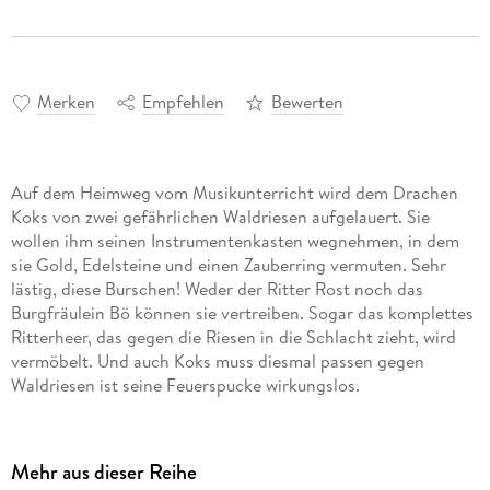
Merken
Empfehlen
Bewerten
Auf dem Heimweg vom Musikunterricht wird dem Drachen
Koks von zwei gefährlichen Waldriesen aufgelauert. Sie
wollen ihm seinen Instrumentenkasten wegnehmen, in dem
sie Gold, Edelsteine und einen Zauberring vermuten. Sehr
lästig, diese Burschen! Weder der Ritter Rost noch das
Burgfräulein Bö können sie vertreiben. Sogar das komplettes
Ritterheer, das gegen die Riesen in die Schlacht zieht, wird
vermöbelt. Und auch Koks muss diesmal passen gegen
Und doch ist es ein kleiner Drache, der die Sache am Schluss
zum Guten wenden kann. Zwar nur aus Versehen, aber
Mehr aus dieser Reihe
immerhin.