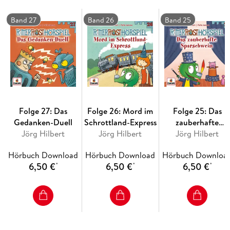
Band 27
Band 26
Band 25
Folge 27: Das
Folge 26: Mord im
Folge 25: Das
Gedanken-Duell
Schrottland-Express
zauberhafte
Jörg Hilbert
Jörg Hilbert
Sparschwein
Jörg Hilbert
Hörbuch Download
Hörbuch Download
Hörbuch Downloa
6,50 €
6,50 €
6,50 €
*
*
*