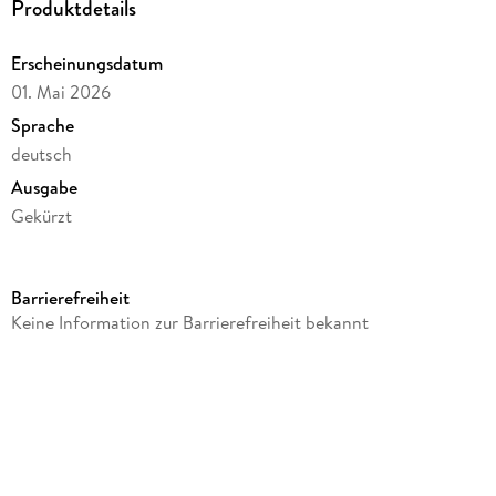
Produktdetails
Erscheinungsdatum
01. Mai 2026
Sprache
deutsch
Ausgabe
Gekürzt
Dateigröße
44,09 MB
Barrierefreiheit
Laufzeit
Keine Information zur Barrierefreiheit bekannt
38 Minuten
Altersempfehlung
von 3 bis 7 Jahren
Reihe
Ritter Rost, 24