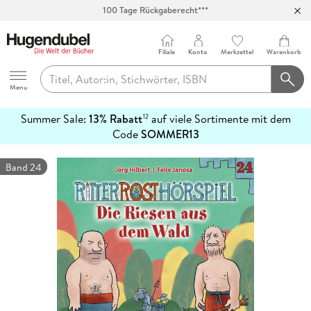
100 Tage Rückgaberecht***
Abholung in über 100 Filialen
Filiale
Konto
Merkzettel
Warenkorb
Hugendubel
Menu
Summer Sale:
13% Rabatt
auf viele Sortimente mit dem
12
mehr
Code
SOMMER13
erfahren
Band 24