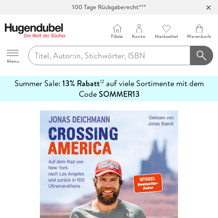
100 Tage Rückgaberecht***
Abholung in über 100 Filialen
Filiale
Konto
Merkzettel
Warenkorb
Hugendubel
Menu
Summer Sale:
13% Rabatt
auf viele Sortimente mit dem
12
mehr
Code
SOMMER13
erfahren