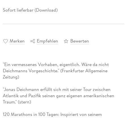
Sofort lieferbar (Download)
Merken
Empfehlen
Bewerten
"Ein vermessenes Vorhaben, eigentlich. Wäre da nicht
Deichmanns Vorgeschichte." (Frankfurter Allgemeine
Zeitung)
"Jonas Deichmann erfüllt sich mit seiner Tour zwischen
Atlantik und Pazifik seinen ganz eigenen amerikanischen
Traum." (stern)
120 Marathons in 100 Tagen: Inspiriert von seinem
Filmhelden Forrest Gump läuft Jonas Deichmann quer durch
die gesamten USA von Los Angeles bis nach New York. Und