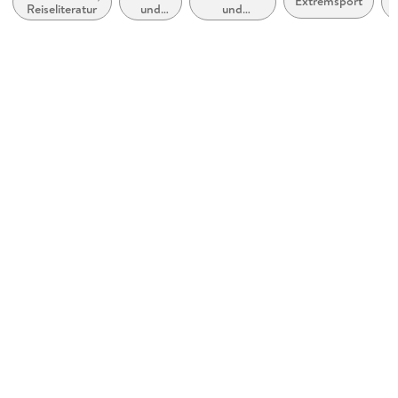
Extremsport
Reiseliteratur
und
und
Jonas Deichmann, Martin Waller, Carsten Polzin
Joggen
Geländelauf
Sprecher/Sprecherin
Jonas Baeck
Verlag/Hersteller
GU Audiobook
Family Sharing
Ja
Produktart
MP3 format
Dateiformat
MP3
Audioinhalt
Hörbuch
GTIN
9783846410196