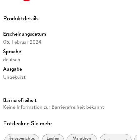
Produktdetails
Erscheinungsdatum
05. Februar 2024
Sprache
deutsch
Ausgabe
Ungekürzt
Dateigröße
263,46 MB
Barrierefreiheit
Laufzeit
Keine Information zur Barrierefreiheit bekannt
335 Minuten
Reihe
Entdecken Sie mehr
POLYGLOTT Abenteuer und Reiseberichte
Reiseberichte,
Laufen
Marathon
M
Autor/Autorin