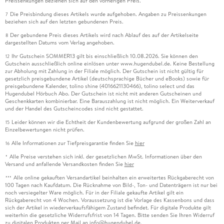
Preissenkungen beziehen sich auf den vorherigen Preis.
Die Preisbindung dieses Artikels wurde aufgehoben. Angaben zu Preissenkungen
7
beziehen sich auf den letzten gebundenen Preis.
Der gebundene Preis dieses Artikels wird nach Ablauf des auf der Artikelseite
8
dargestellten Datums vom Verlag angehoben.
Ihr Gutschein SOMMER13 gilt bis einschließlich 10.08.2026. Sie können den
12
Gutschein ausschließlich online einlösen unter www.hugendubel.de. Keine Bestellung
zur Abholung mit Zahlung in der Filiale möglich. Der Gutschein ist nicht gültig für
gesetzlich preisgebundene Artikel (deutschsprachige Bücher und eBooks) sowie für
preisgebundene Kalender, tolino shine (4016621130466), tolino select und das
Hugendubel Hörbuch Abo. Der Gutschein ist nicht mit anderen Gutscheinen und
Geschenkkarten kombinierbar. Eine Barauszahlung ist nicht möglich. Ein Weiterverkauf
und der Handel des Gutscheincodes sind nicht gestattet.
Leider können wir die Echtheit der Kundenbewertung aufgrund der großen Zahl an
15
Einzelbewertungen nicht prüfen.
Alle Informationen zur Tiefpreisgarantie finden Sie
hier
16
Alle Preise verstehen sich inkl. der gesetzlichen MwSt. Informationen über den
*
Versand und anfallende Versandkosten finden Sie
hier
Alle online gekauften Versandartikel beinhalten ein erweitertes Rückgaberecht von
***
100 Tagen nach Kaufdatum. Die Rücknahme von Bild-, Ton- und Datenträgern ist nur bei
noch versiegelter Ware möglich. Für in der Filiale gekaufte Artikel gilt ein
Rückgaberecht von 4 Wochen. Voraussetzung ist die Vorlage des Kassenbons und dass
sich der Artikel in wiederverkaufsfähigem Zustand befindet. Für digitale Produkte gilt
weiterhin die gesetzliche Widerrufsfrist von 14 Tagen. Bitte senden Sie Ihren Widerruf
zu digitalen Produkten per Mail an info@hugendubel.de.