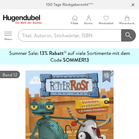
100 Tage Rückgaberecht***
Abholung in über 100 Filialen
Filiale
Konto
Merkzettel
Warenkorb
Hugendubel
Menu
Summer Sale:
13% Rabatt
auf viele Sortimente mit dem
12
mehr
Code
SOMMER13
erfahren
Band 12