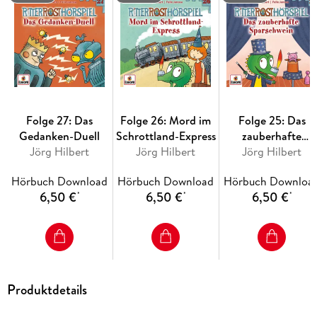
Folge 27: Das
Folge 26: Mord im
Folge 25: Das
Gedanken-Duell
Schrottland-Express
zauberhafte
Jörg Hilbert
Jörg Hilbert
Sparschwein
Jörg Hilbert
Hörbuch Download
Hörbuch Download
Hörbuch Downloa
6,50 €
6,50 €
6,50 €
*
*
*
Produktdetails