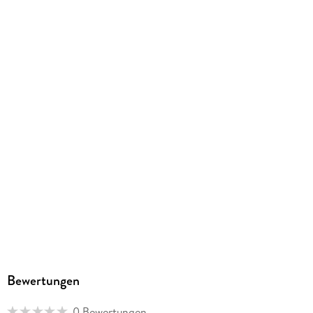
Hofstetter, Verena Bird
Verlag/Hersteller
EUROPA
Family Sharing
Ja
Produktart
MP3 format
Dateiformat
MP3
Audioinhalt
Hörspiel
GTIN
4064066633400
Bewertungen
0 Bewertungen