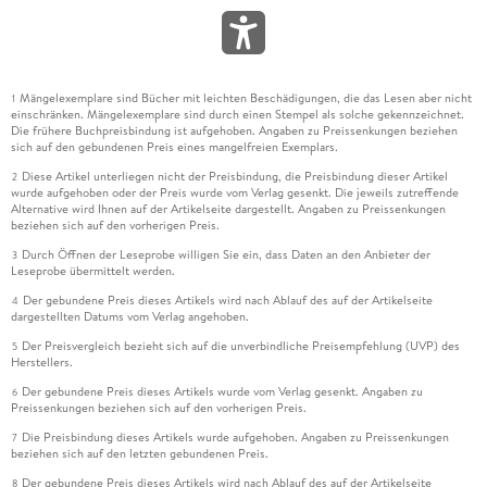
Mängelexemplare sind Bücher mit leichten Beschädigungen, die das Lesen aber nicht
1
einschränken. Mängelexemplare sind durch einen Stempel als solche gekennzeichnet.
Die frühere Buchpreisbindung ist aufgehoben. Angaben zu Preissenkungen beziehen
sich auf den gebundenen Preis eines mangelfreien Exemplars.
Diese Artikel unterliegen nicht der Preisbindung, die Preisbindung dieser Artikel
2
wurde aufgehoben oder der Preis wurde vom Verlag gesenkt. Die jeweils zutreffende
Alternative wird Ihnen auf der Artikelseite dargestellt. Angaben zu Preissenkungen
beziehen sich auf den vorherigen Preis.
Durch Öffnen der Leseprobe willigen Sie ein, dass Daten an den Anbieter der
3
Leseprobe übermittelt werden.
Der gebundene Preis dieses Artikels wird nach Ablauf des auf der Artikelseite
4
dargestellten Datums vom Verlag angehoben.
Der Preisvergleich bezieht sich auf die unverbindliche Preisempfehlung (UVP) des
5
Herstellers.
Der gebundene Preis dieses Artikels wurde vom Verlag gesenkt. Angaben zu
6
Preissenkungen beziehen sich auf den vorherigen Preis.
Die Preisbindung dieses Artikels wurde aufgehoben. Angaben zu Preissenkungen
7
beziehen sich auf den letzten gebundenen Preis.
Der gebundene Preis dieses Artikels wird nach Ablauf des auf der Artikelseite
8