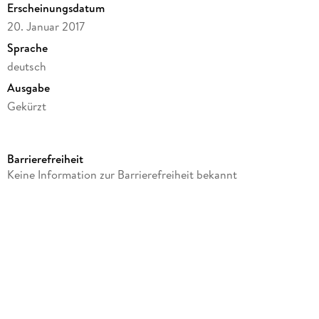
Erscheinungsdatum
20. Januar 2017
Sprache
deutsch
Ausgabe
Gekürzt
Dateigröße
68,84 MB
Barrierefreiheit
Laufzeit
Keine Information zur Barrierefreiheit bekannt
60 Minuten
Altersempfehlung
von 3 bis 7 Jahren
Reihe
Ritter Rost, 12
Autor/Autorin
Jonathan Evans, Emma Collins, Richard Brookes, Martin