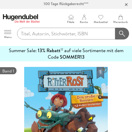
Abholung in über 100 Filialen
Filiale
Konto
Merkzettel
Warenkorb
Hugendubel
Menu
Summer Sale:
13% Rabatt
auf viele Sortimente mit dem
12
mehr
Code
SOMMER13
erfahren
Band 1