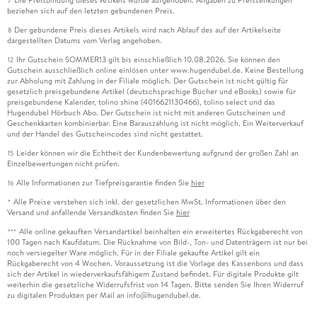
7
beziehen sich auf den letzten gebundenen Preis.
Der gebundene Preis dieses Artikels wird nach Ablauf des auf der Artikelseite
8
dargestellten Datums vom Verlag angehoben.
Ihr Gutschein SOMMER13 gilt bis einschließlich 10.08.2026. Sie können den
12
Gutschein ausschließlich online einlösen unter www.hugendubel.de. Keine Bestellung
zur Abholung mit Zahlung in der Filiale möglich. Der Gutschein ist nicht gültig für
gesetzlich preisgebundene Artikel (deutschsprachige Bücher und eBooks) sowie für
preisgebundene Kalender, tolino shine (4016621130466), tolino select und das
Hugendubel Hörbuch Abo. Der Gutschein ist nicht mit anderen Gutscheinen und
Geschenkkarten kombinierbar. Eine Barauszahlung ist nicht möglich. Ein Weiterverkauf
und der Handel des Gutscheincodes sind nicht gestattet.
Leider können wir die Echtheit der Kundenbewertung aufgrund der großen Zahl an
15
Einzelbewertungen nicht prüfen.
Alle Informationen zur Tiefpreisgarantie finden Sie
hier
16
Alle Preise verstehen sich inkl. der gesetzlichen MwSt. Informationen über den
*
Versand und anfallende Versandkosten finden Sie
hier
Alle online gekauften Versandartikel beinhalten ein erweitertes Rückgaberecht von
***
100 Tagen nach Kaufdatum. Die Rücknahme von Bild-, Ton- und Datenträgern ist nur bei
noch versiegelter Ware möglich. Für in der Filiale gekaufte Artikel gilt ein
Rückgaberecht von 4 Wochen. Voraussetzung ist die Vorlage des Kassenbons und dass
sich der Artikel in wiederverkaufsfähigem Zustand befindet. Für digitale Produkte gilt
weiterhin die gesetzliche Widerrufsfrist von 14 Tagen. Bitte senden Sie Ihren Widerruf
zu digitalen Produkten per Mail an info@hugendubel.de.