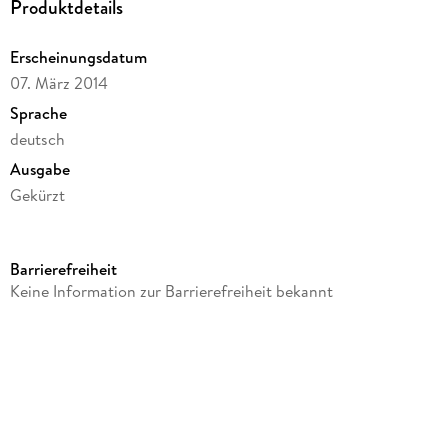
Produktdetails
Erscheinungsdatum
07. März 2014
Sprache
deutsch
Ausgabe
Gekürzt
Dateigröße
73,88 MB
Barrierefreiheit
Laufzeit
Keine Information zur Barrierefreiheit bekannt
65 Minuten
Altersempfehlung
von 3 bis 7 Jahren
Reihe
Ritter Rost, 1