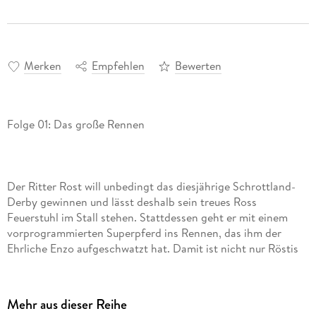
Merken
Empfehlen
Bewerten
Der Ritter Rost will unbedingt das diesjährige Schrottland-
Derby gewinnen und lässt deshalb sein treues Ross
Feuerstuhl im Stall stehen. Stattdessen geht er mit einem
vorprogrammierten Superpferd ins Rennen, das ihm der
Ehrliche Enzo aufgeschwatzt hat. Damit ist nicht nur Röstis
Sieg sicher, sondern auch, dass ihm mal wieder alles außer
Kontrolle gerät. Zum Glück ist aber noch Bö im Rennen, mit
niemand anderem als Feuerstuhl! + drei weitere Geschichten
Mehr aus dieser Reihe
aus Schrottland: Das Kochduell/ Magnetitis/ Die Reportage