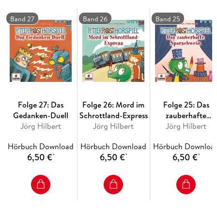
Band 27
Band 26
Band 25
Folge 27: Das
Folge 26: Mord im
Folge 25: Das
Gedanken-Duell
Schrottland-Express
zauberhafte
Jörg Hilbert
Jörg Hilbert
Sparschwein
Jörg Hilbert
Hörbuch Download
Hörbuch Download
Hörbuch Downloa
6,50 €
6,50 €
6,50 €
*
*
*