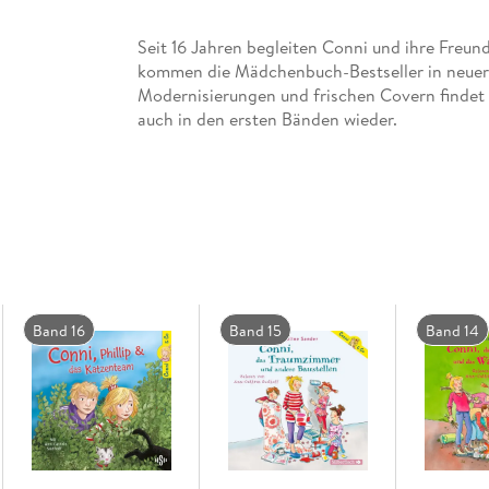
Seit 16 Jahren begleiten Conni und ihre Freun
kommen die Mädchenbuch-Bestseller in neuer 
Modernisierungen und frischen Covern findet 
auch in den ersten Bänden wieder.
Im ersten Band »Conni & Co« kommt Conni auf
klarzukommen ist gar nicht so einfach. Am sch
ausgerechnet Connis beste Freundin Anna richti
Band 16
Band 15
Band 14