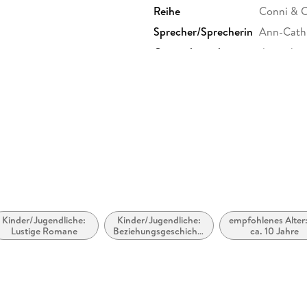
Reihe
Conni & Co
Sprecher/Sprecherin
Ann-Cathr
Originalsprache
deutsch
Produktart
MP3 form
Audioinhalt
Hörbuch
Kinder/Jugendliche:
Kinder/Jugendliche:
empfohlenes Alter:
Lustige Romane
Beziehungsgeschichten
ca. 10 Jahre
- Romantik, Liebe
oder Freundschaft