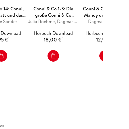
o 14: Conni,
Conni & Co 1-3: Die
Conni & Co 13: Conni,
latt und das
große Conni & Co
Mandy und das wilde
ne Sander
d-Camp
Hörbuch-Sammlung
Julia Boehme, Dagmar Hoßfeld
Dagmar Hoßfeld
Wochenende
 Download
Hörbuch Download
Hörbuch Download
95 €
18,00 €
12,95 €
*
*
*
en