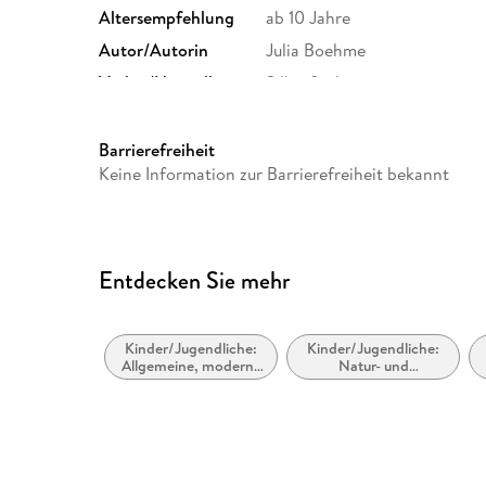
Altersempfehlung
ab 10 Jahre
Autor/Autorin
Julia Boehme
Verlag/Hersteller
Silberfisch
Family Sharing
Ja
Dateiformat
MP3
Barrierefreiheit
Keine Information zur Barrierefreiheit bekannt
GTIN
9783844932157
Entdecken Sie mehr
Kinder/Jugendliche:
Kinder/Jugendliche:
Allgemeine, moderne
Natur- und
und zeitgenössische
Tiergeschichten
Belletristik