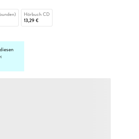
bunden)
Hörbuch CD
13,29 €
diesen
: