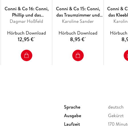
Conni & Co 16: Conni,
Conni & Co 15: Conni,
Conni & C
Phillip und das
das Traumzimmer und
das Kleeb
Dagmar Hoßfeld
Katzenteam
andere Baustellen
Karoline Sander
Karoli
Wal
Hörbuch Download
Hörbuch Download
Hörbuch
12,95 €
8,95 €
8,
*
*
Sprache
deutsch
Ausgabe
Gekürzt
Laufzeit
170 Minut