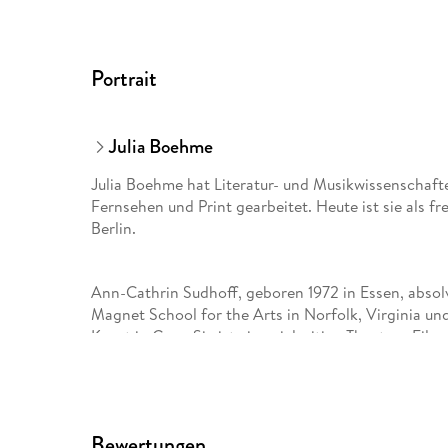
Portrait
Julia Boehme
Julia Boehme hat Literatur- und Musikwissenschafte
Fernsehen und Print gearbeitet. Heute ist sie als fre
Berlin.
Ann-Cathrin Sudhoff, geboren 1972 in Essen, absol
Magnet School for the Arts in Norfolk, Virginia u
Kunst in Graz. Sie ist eine vielseitige Theater-, Fil
Bewertungen