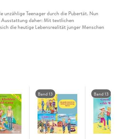
de unzählige Teenager durch die Pubertät. Nun
Ausstattung daher: Mit textlichen
sich die heutige Lebensrealität junger Menschen
 die weiterführende Schule, aber dort
limmsten ist die Oberzicke Janette, die
g toll findet. Das gibt Zoff
Band 13
Band 13