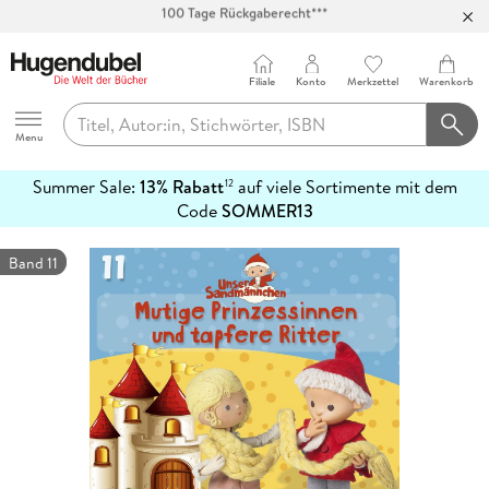
Abholung in über 100 Filialen
Filiale
Konto
Merkzettel
Warenkorb
Hugendubel
Menu
Summer Sale:
13% Rabatt
auf viele Sortimente mit dem
12
mehr
Code
SOMMER13
erfahren
Band 11