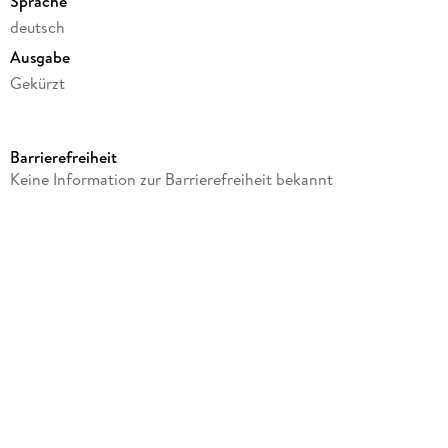
Sprache
deutsch
Ausgabe
Gekürzt
Dateigröße
73,53 MB
Barrierefreiheit
Laufzeit
Keine Information zur Barrierefreiheit bekannt
65 Minuten
Altersempfehlung
von 3 bis 7 Jahren
Reihe
Unser Sandmännchen, 11
Autor/Autorin
Kai Hohage
Komponiert von
Kai Hohage, Wolfgang Richter