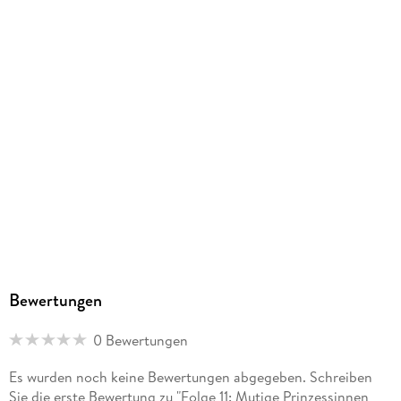
Verlag/Hersteller
EUROPA/Sony Music Family Entertainment
Family Sharing
Ja
Produktart
MP3 format
Dateiformat
MP3
Audioinhalt
Hörspiel
GTIN
4064066629427
Bewertungen
0 Bewertungen
Es wurden noch keine Bewertungen abgegeben. Schreiben
Sie die erste Bewertung zu "Folge 11: Mutige Prinzessinnen