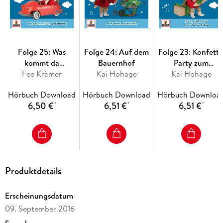
Folge 25: Was
Folge 24: Auf dem
Folge 23: Konfetti
kommt da
Bauernhof
Party zum
Fee Krämer
gefahren?
Kai Hohage
Kai Hohage
Geburtstag
Hörbuch Download
Hörbuch Download
Hörbuch Downloa
6,50 €
6,51 €
6,51 €
*
*
*
Produktdetails
Erscheinungsdatum
09. September 2016