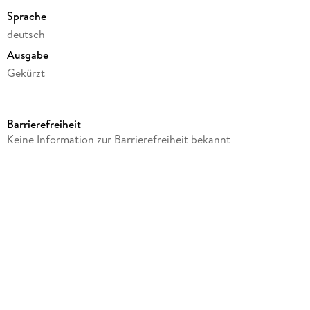
Sprache
deutsch
Ausgabe
Gekürzt
Dateigröße
74,22 MB
Barrierefreiheit
Laufzeit
Keine Information zur Barrierefreiheit bekannt
71 Minuten
Altersempfehlung
von 3 bis 7 Jahren
Reihe
Unser Sandmännchen, 13
Autor/Autorin
Kai Hohage
Komponiert von
Kai Hohage, Wolfgang Richter