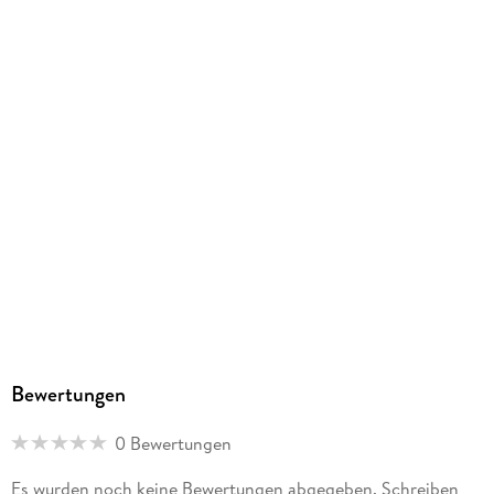
Verlag/Hersteller
EUROPA/Sony Music Family Entertainment
Family Sharing
Ja
Produktart
MP3 format
Dateiformat
MP3
Audioinhalt
Hörspiel
GTIN
4064066626396
Bewertungen
0 Bewertungen
Es wurden noch keine Bewertungen abgegeben. Schreiben