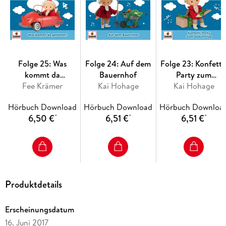
Folge 25: Was
Folge 24: Auf dem
Folge 23: Konfetti
kommt da
Bauernhof
Party zum
Fee Krämer
gefahren?
Kai Hohage
Kai Hohage
Geburtstag
Hörbuch Download
Hörbuch Download
Hörbuch Downloa
6,50 €
6,51 €
6,51 €
*
*
*
Produktdetails
Erscheinungsdatum
16. Juni 2017