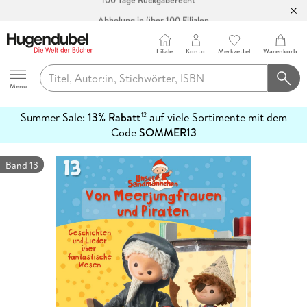
Abholung in über 100 Filialen
Filiale
Konto
Merkzettel
Warenkorb
Hugendubel
Menu
Summer Sale:
13% Rabatt
auf viele Sortimente mit dem
12
mehr
Code
SOMMER13
erfahren
Band 13