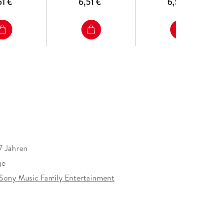
51 €
6,51 €
6,51 €
7 Jahren
ge
ony Music Family Entertainment
at