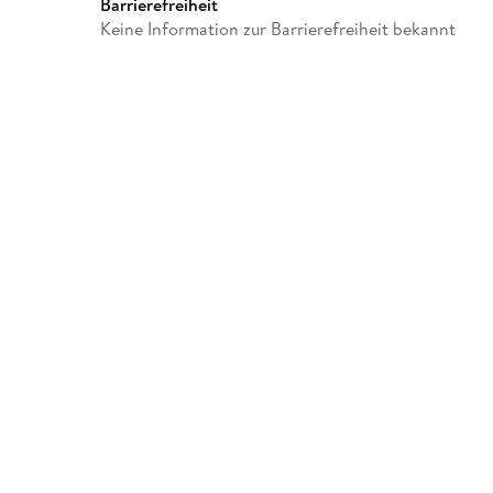
GTIN
4064066626068
Barrierefreiheit
Keine Information zur Barrierefreiheit bekannt