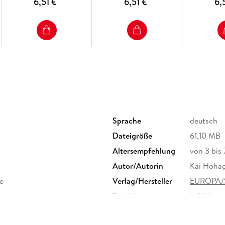
6,51 €
6,51 €
6,
Sprache
deutsch
Dateigröße
61,10 MB
Altersempfehlung
von 3 bis 
Autor/Autorin
Kai Hoha
e
Verlag/Hersteller
EUROPA/S
Produktart
MP3 form
Audioinhalt
Hörspiel