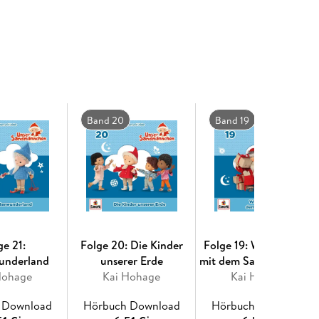
Band 20
Band 19
ge 21:
Folge 20: Die Kinder
Folge 19: Weihnachten
underland
unserer Erde
mit dem Sandmännche
Hohage
Kai Hohage
Kai Hohage
 Download
Hörbuch Download
Hörbuch Download
*
*
*