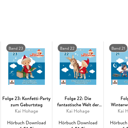
Band 23
Band 22
Band 21
Folge 23: Konfetti-Party
Folge 22: Die
Fol
zum Geburtstag
fantastische Welt der
Winterw
Kai Hohage
Kai Hohage
Einhörner
Kai 
Hörbuch Download
Hörbuch Download
Hörbuch
*
*